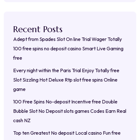
Recent Posts
Adept from Spades Slot On line Trial Wager Totally
100 free spins no deposit casino Smart Live Gaming
free
Every night within the Paris Trial Enjoy Totally free
Slot Sizzling Hot Deluxe Rtp slot free spins Online
game
100 Free Spins No-deposit Incentive free Double
Bubble Slot No Deposit slots games Codes Earn Real
cash NZ
Top ten Greatest No deposit Local casino Fun free