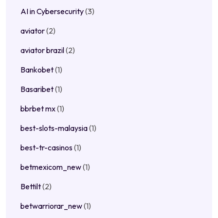
AI in Cybersecurity
(3)
aviator
(2)
aviator brazil
(2)
Bankobet
(1)
Basaribet
(1)
bbrbet mx
(1)
best-slots-malaysia
(1)
best-tr-casinos
(1)
betmexicom_new
(1)
Bettilt
(2)
betwarriorar_new
(1)