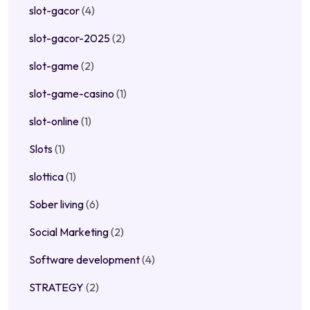
slot-gacor
(4)
slot-gacor-2025
(2)
slot-game
(2)
slot-game-casino
(1)
slot-online
(1)
Slots
(1)
slottica
(1)
Sober living
(6)
Social Marketing
(2)
Software development
(4)
STRATEGY
(2)