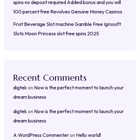
spins no deposit required Added bonus and you will
100 percent free Revolves Genuine Money Casinos
Fruit Beverage Slot machine Gamble Free Igrosoft
Slots Moon Princess slot free spins 2025
Recent Comments
digtek
on
Now is the perfect moment to launch your
dream business
digtek
on
Now is the perfect moment to launch your
dream business
A WordPress Commenter
on
Hello world!