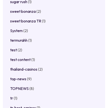
sugar rush
(1)
sweet bonanza
(2)
sweet bonanza TR
(1)
System
(2)
termurahh
(1)
test
(2)
test content
(1)
thailand-casinos
(2)
top-news
(9)
TOPNEWS
(8)
tr
(1)
tr-best-casinos
(1)