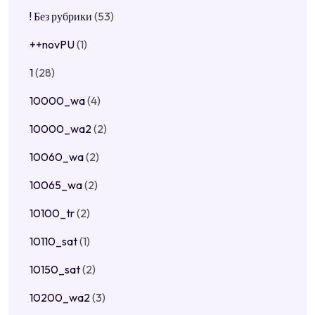
! Без рубрики
(53)
++novPU
(1)
1
(28)
10000_wa
(4)
10000_wa2
(2)
10060_wa
(2)
10065_wa
(2)
10100_tr
(2)
10110_sat
(1)
10150_sat
(2)
10200_wa2
(3)