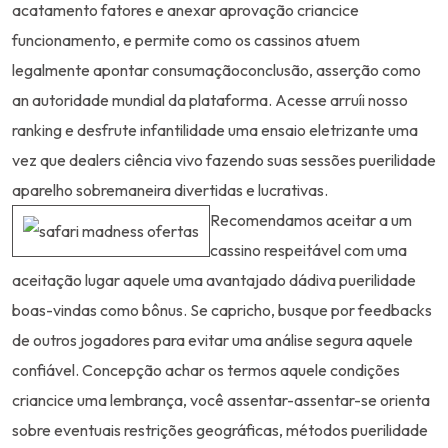
acatamento fatores e anexar aprovação criancice
funcionamento, e permite como os cassinos atuem
legalmente apontar consumaçãoconclusão, asserção como
an autoridade mundial da plataforma. Acesse arruíi nosso
ranking e desfrute infantilidade uma ensaio eletrizante uma
vez que dealers ciência vivo fazendo suas sessões puerilidade
aparelho sobremaneira divertidas e lucrativas.
Recomendamos aceitar a um
cassino respeitável com uma
aceitação lugar aquele uma avantajado dádiva puerilidade
boas-vindas como bônus. Se capricho, busque por feedbacks
de outros jogadores para evitar uma análise segura aquele
confiável. Concepção achar os termos aquele condições
criancice uma lembrança, você assentar-assentar-se orienta
sobre eventuais restrições geográficas, métodos puerilidade