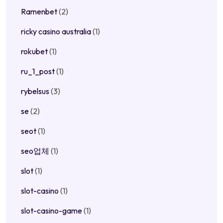
Ramenbet
(2)
ricky casino australia
(1)
rokubet
(1)
ru_1_post
(1)
rybelsus
(3)
se
(2)
seot
(1)
seo업체
(1)
slot
(1)
slot-casino
(1)
slot-casino-game
(1)