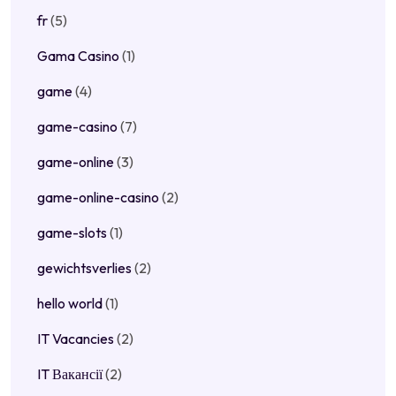
fr
(5)
Gama Casino
(1)
game
(4)
game-casino
(7)
game-online
(3)
game-online-casino
(2)
game-slots
(1)
gewichtsverlies
(2)
hello world
(1)
IT Vacancies
(2)
IT Вакансії
(2)