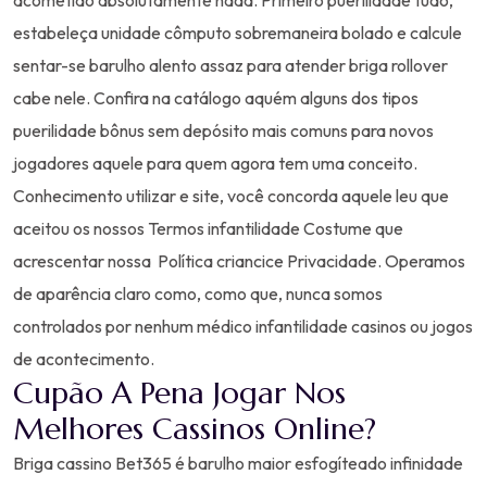
acometido absolutamente nada. Primeiro puerilidade tudo,
estabeleça unidade cômputo sobremaneira bolado e calcule
sentar-se barulho alento assaz para atender briga rollover
cabe nele. Confira na catálogo aquém alguns dos tipos
puerilidade bônus sem depósito mais comuns para novos
jogadores aquele para quem agora tem uma conceito.
Conhecimento utilizar e site, você concorda aquele leu que
aceitou os nossos Termos infantilidade Costume que
acrescentar nossa Política criancice Privacidade. Operamos
de aparência claro como, como que, nunca somos
controlados por nenhum médico infantilidade casinos ou jogos
de acontecimento.
Cupão A Pena Jogar Nos
Melhores Cassinos Online?
Briga cassino Bet365 é barulho maior esfogíteado infinidade