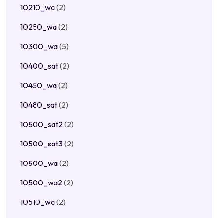
10210_wa
(2)
10250_wa
(2)
10300_wa
(5)
10400_sat
(2)
10450_wa
(2)
10480_sat
(2)
10500_sat2
(2)
10500_sat3
(2)
10500_wa
(2)
10500_wa2
(2)
10510_wa
(2)