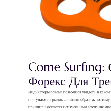
Come Surfing: 
Форекс Для Тре
Индикаторы объема позволяют увидеть, в каком
поступают на рынок сложным образом, поэтому 
принципы остаются неизменными в течение мног