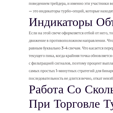
поведением трейдера, и именно эти участники 
— это индикаторы турбо-опций, которые находят
Индикаторы Об
Если на этой свече оформляется отбой от него, т
движение в противоположном направлении. Что 
равным буквально 3-4 свечам. Что касается пере
текущего пика, когда крайняя точка обновляетс
с фильтрацией сигналов, поэтому процент выплат
самых простых 1-минутных стратегий для бинарн
последовательность не длится вечно, откат неиз
Работа Со Ско
При Торговле 