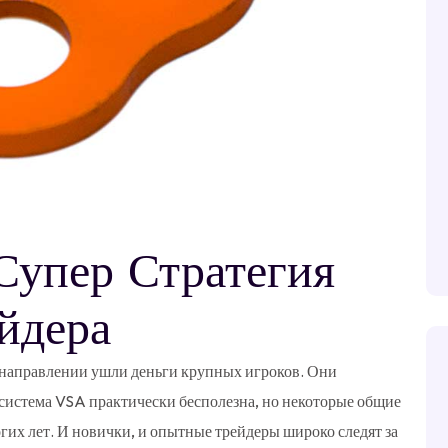
Супер Стратегия
йдера
 направлении ушли деньги крупных игроков. Они
система VSA практически бесполезна, но некоторые общие
их лет. И новички, и опытные трейдеры широко следят за