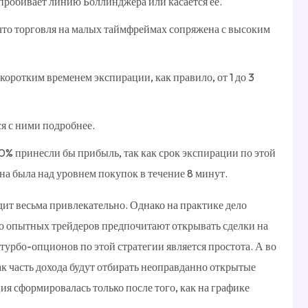
 пробивает линию Боллинджера или касается ее.
что торговля на малых таймфреймах сопряжена с высоким
оротким временем экспирации, как правило, от 1 до 3
я с ними подробнее.
50% принесли бы прибыль, так как срок экспирации по этой
ена была над уровнем покупок в течение 8 минут.
ит весьма привлекательно. Однако на практике дело
о опытных трейдеров предпочитают открывать сделки на
урбо-опционов по этой стратегии является простота. А во
к часть дохода будут отбирать неоправданно открытые
ция сформировалась только после того, как на графике