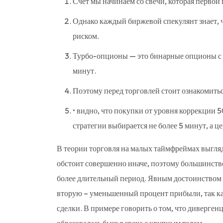
Счет мы начинаем со свечи, которая первой
Однако каждый биржевой спекулянт знает, 
риском.
Турбо-опционы — это бинарные опционы с к
минут.
Поэтому перед торговлей стоит ознакомитьс
• видно, что покупки от уровня коррекции 
стратегии выбирается не более 5 минут, а ц
В теории торговля на малых таймфреймах выгляд
обстоит совершенно иначе, поэтому большинств
более длительный период. Явным достоинством т
вторую – уменьшенный процент прибыли, так ка
сделки. В примере говорить о том, что диверген
образовалась бычья свеча с крупным телом.