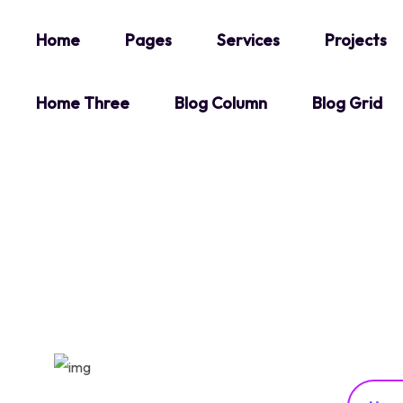
Home
Pages
Services
Projects
Home Three
Blog Column
Blog Grid