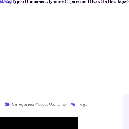
e
Blog
Турбо Опционы: Лучшие Стратегии И Как На Них Зараб
Categories:
Форекс Обучение
Tags: