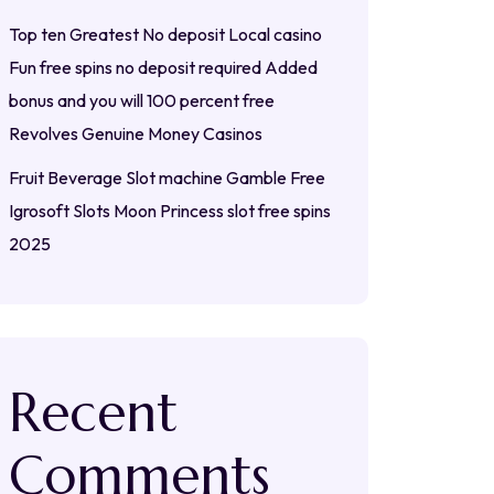
Top ten Greatest No deposit Local casino
Fun free spins no deposit required Added
bonus and you will 100 percent free
Revolves Genuine Money Casinos
Fruit Beverage Slot machine Gamble Free
Igrosoft Slots Moon Princess slot free spins
2025
Recent
Comments