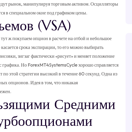
ведут рынок, манипулируя торговым активом. Осцилляторы
ся в специальном окне под графиком цены.
ъемов (VSA)
о тут ж покупаем опцион в расчете на отбой и небольшое
касается срока экспирации, то его можно выбирать
рисовки, зигзаг фактически «рисует» и меняет положение
я с графика. Но ForexMT4SystemsCycle хорошо справляется
 по этой стратегии высокий в течение 60 секунд. Одна из
ых опционов. Идея в том, что никакая
бежен.
льзящими Средними
Турбоопционами