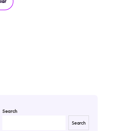
lar
Search
Search