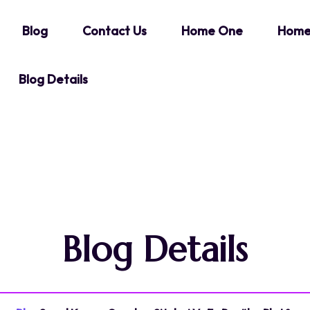
Blog
Contact Us
Home One
Home
Blog Details
Blog Details