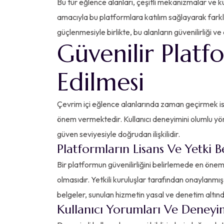
Bu tür eğlence alanları, çeşitli mekanizmalar ve k
amacıyla bu platformlara katılım sağlayarak farklı
güçlenmesiyle birlikte, bu alanların güvenilirliği ve er
Güvenilir Platf
Edilmesi
Çevrim içi eğlence alanlarında zaman geçirmek iste
önem vermektedir. Kullanıcı deneyimini olumlu yön
güven seviyesiyle doğrudan ilişkilidir.
Platformların Lisans Ve Yetki B
Bir platformun güvenilirliğini belirlemede en önemli
olmasıdır. Yetkili kuruluşlar tarafından onaylanmış
belgeler, sunulan hizmetin yasal ve denetim altın
Kullanıcı Yorumları Ve Deneyi