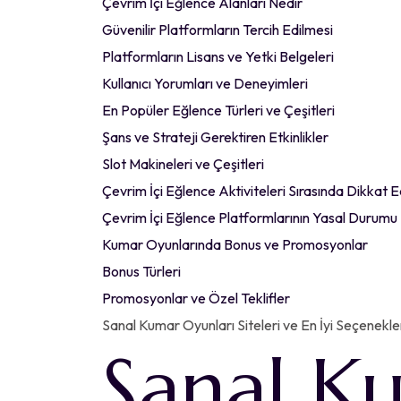
Çevrim İçi Eğlence Alanları Nedir
Güvenilir Platformların Tercih Edilmesi
Platformların Lisans ve Yetki Belgeleri
Kullanıcı Yorumları ve Deneyimleri
En Popüler Eğlence Türleri ve Çeşitleri
Şans ve Strateji Gerektiren Etkinlikler
Slot Makineleri ve Çeşitleri
Çevrim İçi Eğlence Aktiviteleri Sırasında Dikkat 
Çevrim İçi Eğlence Platformlarının Yasal Durumu
Kumar Oyunlarında Bonus ve Promosyonlar
Bonus Türleri
Promosyonlar ve Özel Teklifler
Sanal Kumar Oyunları Siteleri ve En İyi Seçenekle
Sanal K