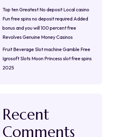
Top ten Greatest No deposit Local casino
Fun free spins no deposit required Added
bonus and you will 100 percent free
Revolves Genuine Money Casinos
Fruit Beverage Slot machine Gamble Free
Igrosoft Slots Moon Princess slot free spins
2025
Recent
Comments