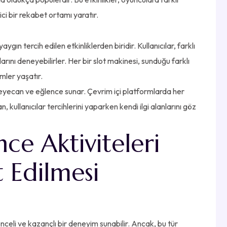
ci bir rekabet ortamı yaratır.
ygın tercih edilen etkinliklerden biridir. Kullanıcılar, farklı
rını deneyebilirler. Her bir slot makinesi, sunduğu farklı
mler yaşatır.
bir heyecan ve eğlence sunar. Çevrim içi platformlarda her
kullanıcılar tercihlerini yaparken kendi ilgi alanlarını göz
nce Aktiviteleri
t Edilmesi
lenceli ve kazançlı bir deneyim sunabilir. Ancak, bu tür