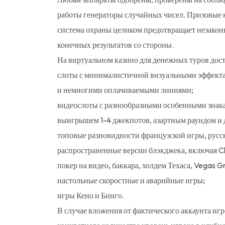
работы генераторы случайных чисел. Призовые
система охраны целиком предотвращает незакон
конечных результатов со стороны.
На виртуальном казино для денежных туров дос
слоты с минималистичной визуальными эффект
и немногими оплачиваемыми линиями;
видеослоты с разнообразными особенными знак
выигрышем 1-4 джекпотов, азартным раундом и
топовые разновидности французской игры, русс
распространенные версии блэкджека, включая Clas
покер на видео, баккара, холдем Техаса, Vegas G
настольные скоростные и аварийные игры;
игры Кено и Бинго.
В случае вложения от фактического аккаунта иг