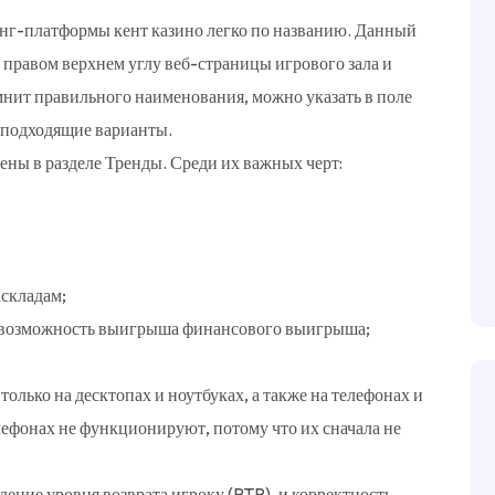
инг-платформы кент казино легко по названию. Данный
 правом верхнем углу веб-страницы игрового зала и
омнит правильного наименования, можно указать в поле
т подходящие варианты.
ны в разделе Тренды. Среди их важных черт:
складам;
 возможность выигрыша финансового выигрыша;
лько на десктопах и ноутбуках, а также на телефонах и
ефонах не функционируют, потому что их сначала не
ние уровня возврата игроку (RTP), и корректность