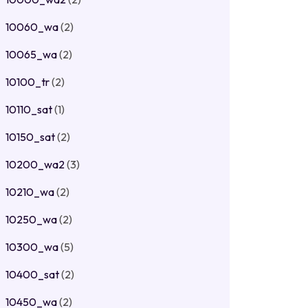
10060_wa
(2)
10065_wa
(2)
10100_tr
(2)
10110_sat
(1)
10150_sat
(2)
10200_wa2
(3)
10210_wa
(2)
10250_wa
(2)
10300_wa
(5)
10400_sat
(2)
10450_wa
(2)