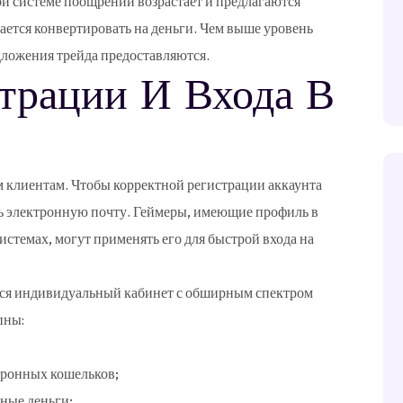
ой системе поощрений возрастает и предлагаются
ется конвертировать на деньги. Чем выше уровень
едложения трейда предоставляются.
трации И Входа В
клиентам. Чтобы корректной регистрации аккаунта
ь электронную почту. Геймеры, имеющие профиль в
истемах, могут применять его для быстрой входа на
ится индивидуальный кабинет с обширным спектром
пны:
тронных кошельков;
ьные деньги;