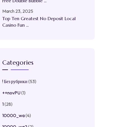
Free Double Bubble ...
March 23, 2025
Top Ten Greatest No Deposit Local
Casino Fun ...
Categories
! Без рубрики
(53)
++novPU
(1)
1
(28)
10000_wa
(4)
10000_wa2
(2)