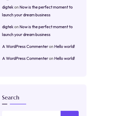
digtek
on
Now is the perfect moment to
launch your dream business
digtek
on
Now is the perfect moment to
launch your dream business
A WordPress Commenter
on
Hello world!
A WordPress Commenter
on
Hello world!
Search