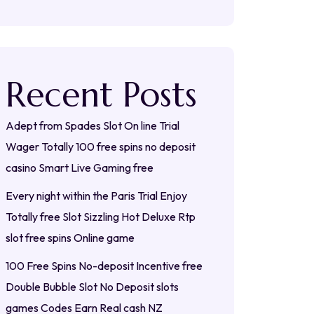
Recent Posts
Adept from Spades Slot On line Trial
Wager Totally 100 free spins no deposit
casino Smart Live Gaming free
Every night within the Paris Trial Enjoy
Totally free Slot Sizzling Hot Deluxe Rtp
slot free spins Online game
100 Free Spins No-deposit Incentive free
Double Bubble Slot No Deposit slots
games Codes Earn Real cash NZ