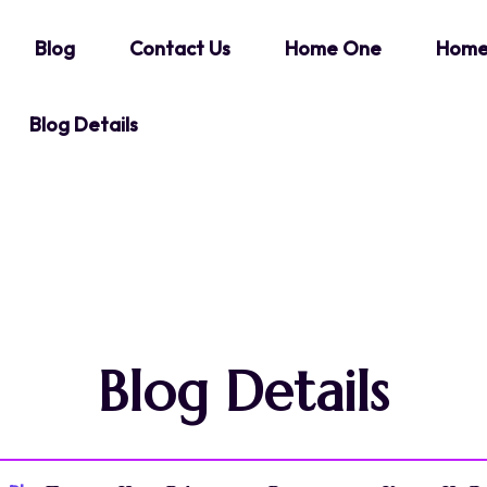
Blog
Contact Us
Home One
Home
Blog Details
Blog Details