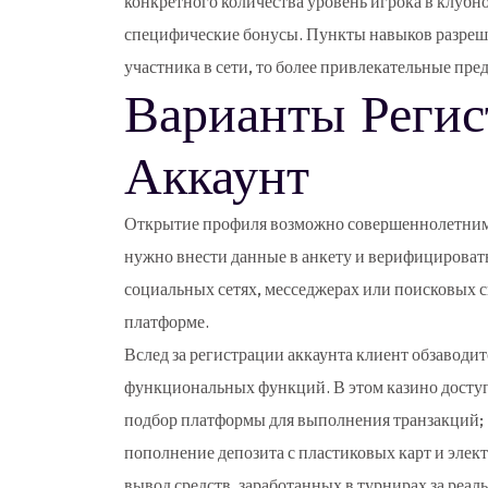
конкретного количества уровень игрока в клубн
специфические бонусы. Пункты навыков разреша
участника в сети, то более привлекательные пр
Варианты Регис
Аккаунт
Открытие профиля возможно совершеннолетним 
нужно внести данные в анкету и верифицироват
социальных сетях, месседжерах или поисковых с
платформе.
Вслед за регистрации аккаунта клиент обзавод
функциональных функций. В этом казино досту
подбор платформы для выполнения транзакций;
пополнение депозита с пластиковых карт и элек
вывод средств, заработанных в турнирах за реал