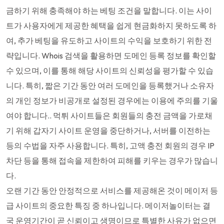
금하기 위해 충족해야 하는 베팅 조건을 말합니다. 이는 사이
트가 사용자에게 제공한 혜택을 쉽게 현금화하지 못하도록 하
여, 추가 베팅을 유도하고 사이트의 수익을 보호하기 위한 전
략입니다. Whois 검색을 활용하면 도메인 등록 정보를 확인할
수 있으며, 이를 통해 해당 사이트의 신뢰성을 평가할 수 있습
니다. 특히, 짧은 기간 동안 여러 도메인을 등록했거나 소유자
의 개인 정보가 비공개로 설정된 경우에는 이용에 주의를 기울
여야 합니다.. 먹튀 사이트들은 회원들의 충전 금액을 가로채
기 위해 갑자기 사이트 운영을 중단하거나, 서버를 이전하는
등의 수법을 자주 사용합니다. 특히, 고액 충전 회원의 경우 IP
차단 등을 통해 접속을 제한하여 피해를 키우는 경우가 많습니
다.
오랜 기간 동안 안정적으로 서비스를 제공해온 것이 메이저 등
급 사이트의 중요한 특징 중 하나입니다. 메이저놀이터는 결
국 운영기간이 곧 신뢰이고 생명이므로 특별한 사유가 없으면