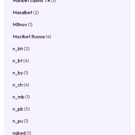
Maribet casino TR
(1)
Masalbet
(2)
MBnov
(1)
Mostbet Russia
(4)
n_bh
(2)
n_bt
(4)
n_by
(1)
n_ch
(4)
n_mb
(1)
n_pb
(5)
n_pu
(1)
naked
(1)