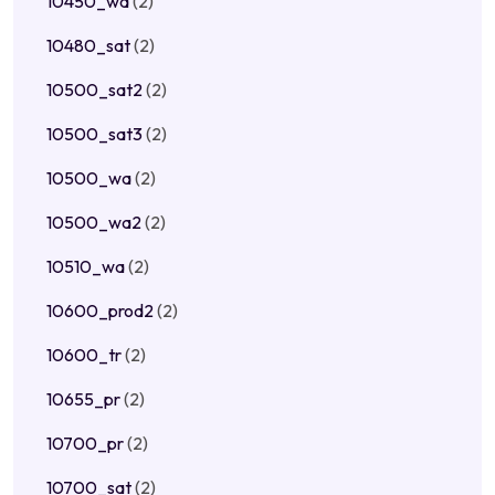
10450_wa
(2)
10480_sat
(2)
10500_sat2
(2)
10500_sat3
(2)
10500_wa
(2)
10500_wa2
(2)
10510_wa
(2)
10600_prod2
(2)
10600_tr
(2)
10655_pr
(2)
10700_pr
(2)
10700_sat
(2)