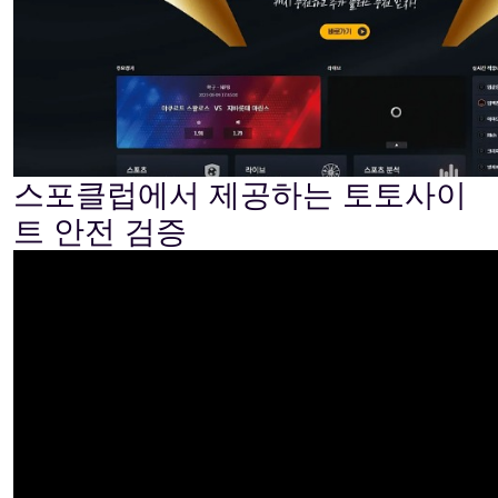
스포클럽에서 제공하는 토토사이
트 안전 검증