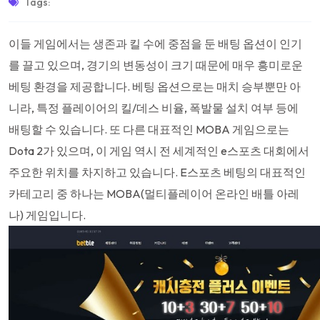
Tags:
이들 게임에서는 생존과 킬 수에 중점을 둔 배팅 옵션이 인기
를 끌고 있으며, 경기의 변동성이 크기 때문에 매우 흥미로운
베팅 환경을 제공합니다. 베팅 옵션으로는 매치 승부뿐만 아
니라, 특정 플레이어의 킬/데스 비율, 폭발물 설치 여부 등에
배팅할 수 있습니다. 또 다른 대표적인 MOBA 게임으로는
Dota 2가 있으며, 이 게임 역시 전 세계적인 e스포츠 대회에서
주요한 위치를 차지하고 있습니다. E스포츠 베팅의 대표적인
카테고리 중 하나는 MOBA(멀티플레이어 온라인 배틀 아레
나) 게임입니다.