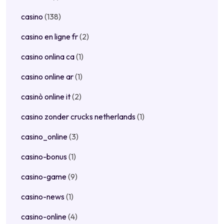
casino
(138)
casino en ligne fr
(2)
casino onlina ca
(1)
casino online ar
(1)
casinò online it
(2)
casino zonder crucks netherlands
(1)
casino_online
(3)
casino-bonus
(1)
casino-game
(9)
casino-news
(1)
casino-online
(4)