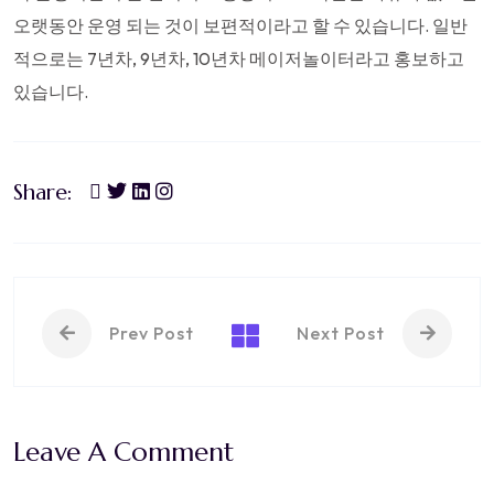
오랫동안 운영 되는 것이 보편적이라고 할 수 있습니다. 일반
적으로는 7년차, 9년차, 10년차 메이저놀이터라고 홍보하고
있습니다.
Share:
Prev Post
Next Post
Leave A Comment