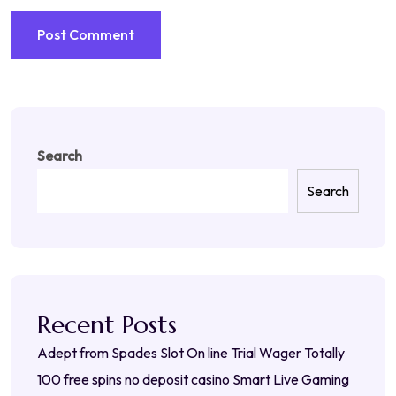
Search
Search
Recent Posts
Adept from Spades Slot On line Trial Wager Totally
100 free spins no deposit casino Smart Live Gaming