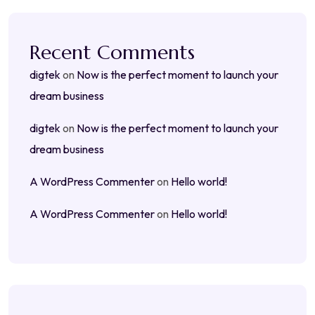
Recent Comments
digtek
on
Now is the perfect moment to launch your
dream business
digtek
on
Now is the perfect moment to launch your
dream business
A WordPress Commenter
on
Hello world!
A WordPress Commenter
on
Hello world!