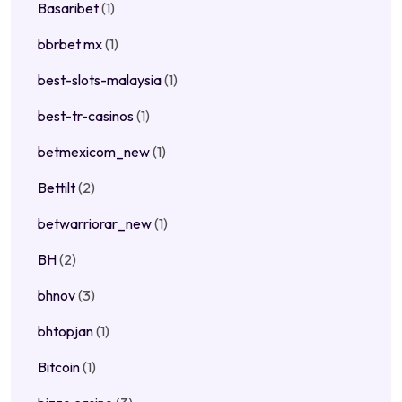
Basaribet
(1)
bbrbet mx
(1)
best-slots-malaysia
(1)
best-tr-casinos
(1)
betmexicom_new
(1)
Bettilt
(2)
betwarriorar_new
(1)
BH
(2)
bhnov
(3)
bhtopjan
(1)
Bitcoin
(1)