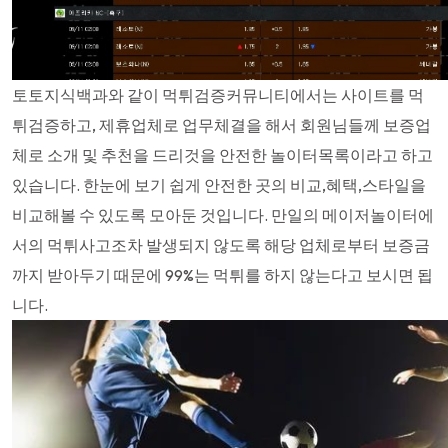
토토지식백과와 같이 먹튀검증커뮤니티에서는 사이트를 먹
튀검증하고, 제휴업체로 업무체결을 해서 회원님들께 보증업
체로 소개 및 추천을 드리것을 안전한 놀이터목록이라고 하고
있습니다. 한눈에 보기 쉽게 안전한 곳의 비교,혜택,스타일을
비교해볼 수 있도록 모아둔 것입니다. 만일의 메이저놀이터에
서의 먹튀사고조차 발생되지 않도록 해당 업체로부터 보증금
까지 받아두기 때문에 99%는 먹튀를 하지 않는다고 보시면 됩
니다.