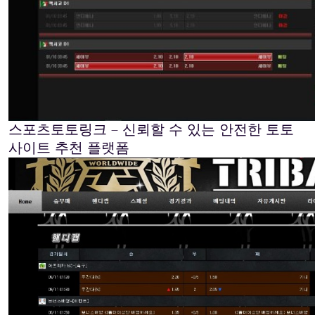
스포츠토토링크 – 신뢰할 수 있는 안전한 토토
사이트 추천 플랫폼