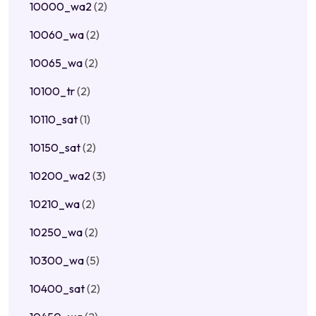
10000_wa2
(2)
10060_wa
(2)
10065_wa
(2)
10100_tr
(2)
10110_sat
(1)
10150_sat
(2)
10200_wa2
(3)
10210_wa
(2)
10250_wa
(2)
10300_wa
(5)
10400_sat
(2)