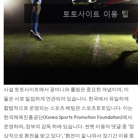
사설 토토사이트에서 꽁머니와 롤링은 중요한 개념이며, 이
둘은 서로 밀접하게 연관되어 있습니다. 한국에서 유일하게
합법적으로 운영되는 스포츠 베팅은 스포츠토토입니다. 이는
한국체육진흥공단(Korea Sports Promotion Foundation)에서
운영하며, 정부의 감독 하에 있습니다. 썬벳 이용자 댓글 중 ‘정
상적으로 환전을 받고 있다’, ‘환전이 잘 나와서 장기간 이용 중