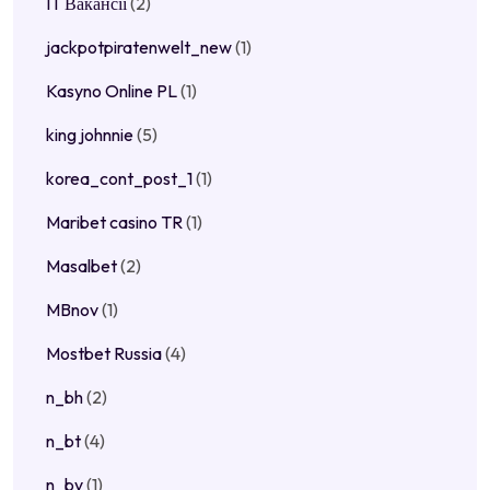
IT Вакансії
(2)
jackpotpiratenwelt_new
(1)
Kasyno Online PL
(1)
king johnnie
(5)
korea_cont_post_1
(1)
Maribet casino TR
(1)
Masalbet
(2)
MBnov
(1)
Mostbet Russia
(4)
n_bh
(2)
n_bt
(4)
n_by
(1)