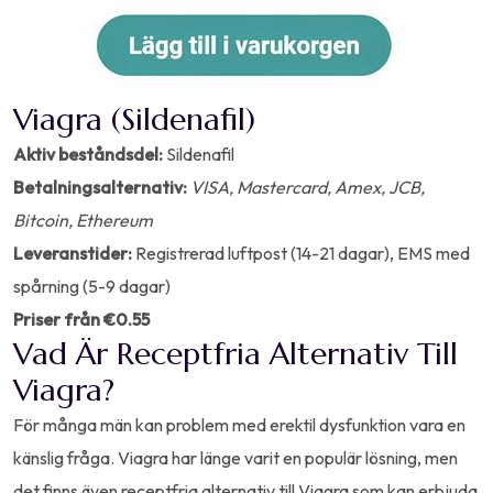
Viagra (Sildenafil​)
Aktiv beståndsdel:
Sildenafil
Betalningsalternativ:
VISA, Mastercard, Amex, JCB,
Bitcoin, Ethereum
Leveranstider:
Registrerad luftpost (14-21 dagar), EMS med
spårning (5-9 dagar)
Priser från €0.55
Vad Är Receptfria Alternativ Till
Viagra?
För många män kan problem med erektil dysfunktion vara en
känslig fråga. Viagra har länge varit en populär lösning, men
det finns även receptfria alternativ till Viagra som kan erbjuda