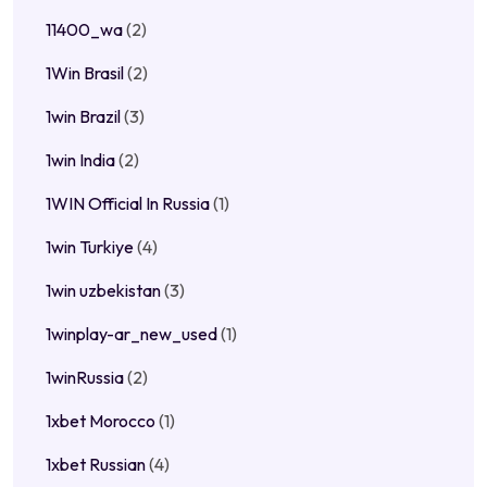
11400_wa
(2)
1Win Brasil
(2)
1win Brazil
(3)
1win India
(2)
1WIN Official In Russia
(1)
1win Turkiye
(4)
1win uzbekistan
(3)
1winplay-ar_new_used
(1)
1winRussia
(2)
1xbet Morocco
(1)
1xbet Russian
(4)