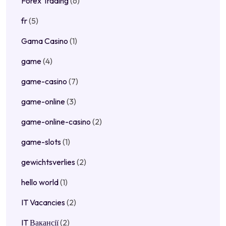
Forex Trading
(6)
fr
(5)
Gama Casino
(1)
game
(4)
game-casino
(7)
game-online
(3)
game-online-casino
(2)
game-slots
(1)
gewichtsverlies
(2)
hello world
(1)
IT Vacancies
(2)
IT Вакансії
(2)