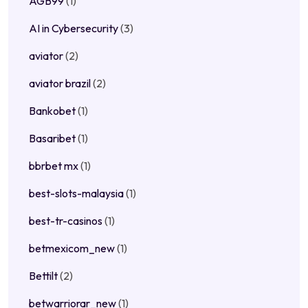
AGB99
(1)
AI in Cybersecurity
(3)
aviator
(2)
aviator brazil
(2)
Bankobet
(1)
Basaribet
(1)
bbrbet mx
(1)
best-slots-malaysia
(1)
best-tr-casinos
(1)
betmexicom_new
(1)
Bettilt
(2)
betwarriorar_new
(1)