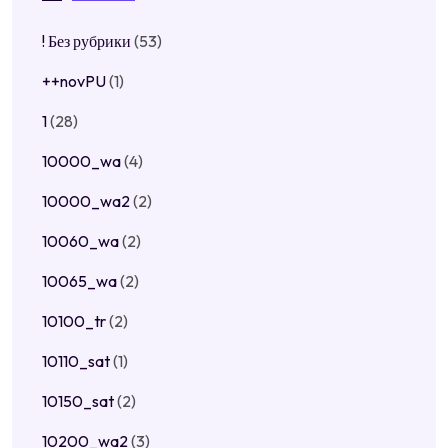
! Без рубрики
(53)
++novPU
(1)
1
(28)
10000_wa
(4)
10000_wa2
(2)
10060_wa
(2)
10065_wa
(2)
10100_tr
(2)
10110_sat
(1)
10150_sat
(2)
10200_wa2
(3)