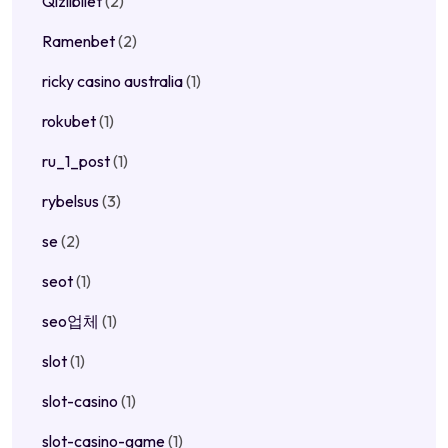
Qizilbilet
(2)
Ramenbet
(2)
ricky casino australia
(1)
rokubet
(1)
ru_1_post
(1)
rybelsus
(3)
se
(2)
seot
(1)
seo업체
(1)
slot
(1)
slot-casino
(1)
slot-casino-game
(1)