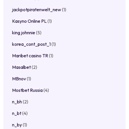
jackpotpiratenwelt_new
(1)
Kasyno Online PL
(1)
king johnnie
(5)
korea_cont_post_1
(1)
Maribet casino TR
(1)
Masalbet
(2)
MBnov
(1)
Mostbet Russia
(4)
n_bh
(2)
n_bt
(4)
n_by
(1)