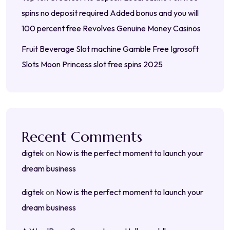
spins no deposit required Added bonus and you will
100 percent free Revolves Genuine Money Casinos
Fruit Beverage Slot machine Gamble Free Igrosoft
Slots Moon Princess slot free spins 2025
Recent Comments
digtek
on
Now is the perfect moment to launch your
dream business
digtek
on
Now is the perfect moment to launch your
dream business