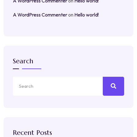
A WordPress Commenter
on
Hello world!
A WordPress Commenter
on
Hello world!
Search
Recent Posts