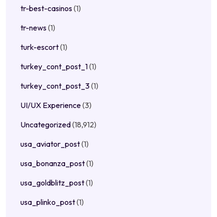
tr-best-casinos
(1)
tr-news
(1)
turk-escort
(1)
turkey_cont_post_1
(1)
turkey_cont_post_3
(1)
UI/UX Experience
(3)
Uncategorized
(18,912)
usa_aviator_post
(1)
usa_bonanza_post
(1)
usa_goldblitz_post
(1)
usa_plinko_post
(1)