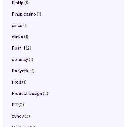
PinUp
(8)
Pinup casino
(1)
pınco
(1)
plinko
(1)
Post_1
(2)
potency
(1)
Pozyczki
(1)
Prod
(1)
Product Design
(2)
PT
(2)
punov
(3)