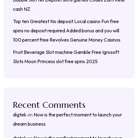
cash NZ
Top ten Greatest No deposit Local casino Fun free
spins no deposit required Added bonus and you will
100 percent free Revolves Genuine Money Casinos
Fruit Beverage Slot machine Gamble Free Igrosoft
Slots Moon Princess slot free spins 2025
Recent Comments
digtek
on
Now is the perfect moment to launch your
dream business