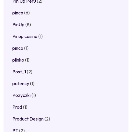
Pin Up Peru
(2)
pinco
(6)
PinUp
(8)
Pinup casino
(1)
pınco
(1)
plinko
(1)
Post_1
(2)
potency
(1)
Pozyczki
(1)
Prod
(1)
Product Design
(2)
PT
(2)