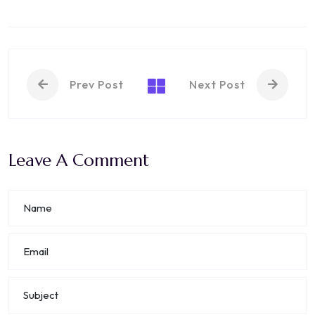
Prev Post
Next Post
Leave A Comment