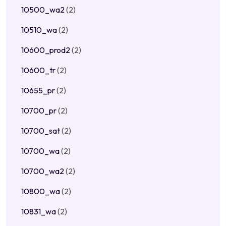
10500_wa2
(2)
10510_wa
(2)
10600_prod2
(2)
10600_tr
(2)
10655_pr
(2)
10700_pr
(2)
10700_sat
(2)
10700_wa
(2)
10700_wa2
(2)
10800_wa
(2)
10831_wa
(2)