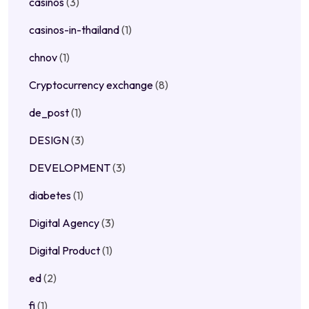
casinos
(3)
casinos-in-thailand
(1)
chnov
(1)
Cryptocurrency exchange
(8)
de_post
(1)
DESIGN
(3)
DEVELOPMENT
(3)
diabetes
(1)
Digital Agency
(3)
Digital Product
(1)
ed
(2)
fi
(1)