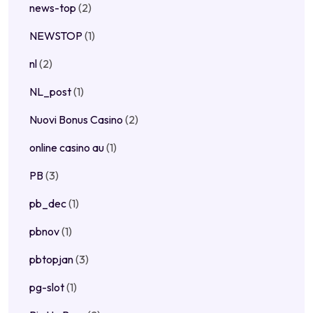
news-top
(2)
NEWSTOP
(1)
nl
(2)
NL_post
(1)
Nuovi Bonus Casino
(2)
online casino au
(1)
PB
(3)
pb_dec
(1)
pbnov
(1)
pbtopjan
(3)
pg-slot
(1)