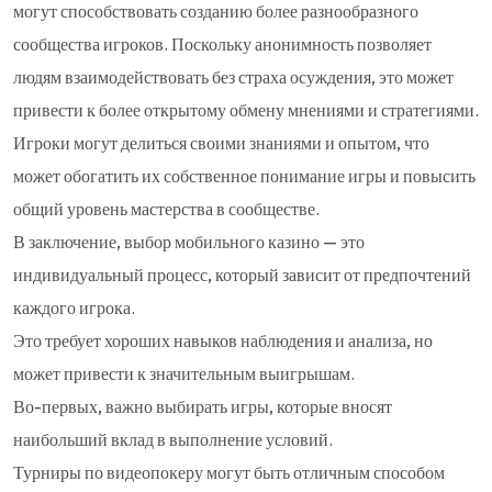
могут способствовать созданию более разнообразного
сообщества игроков. Поскольку анонимность позволяет
людям взаимодействовать без страха осуждения, это может
привести к более открытому обмену мнениями и стратегиями.
Игроки могут делиться своими знаниями и опытом, что
может обогатить их собственное понимание игры и повысить
общий уровень мастерства в сообществе.
В заключение, выбор мобильного казино — это
индивидуальный процесс, который зависит от предпочтений
каждого игрока.
Это требует хороших навыков наблюдения и анализа, но
может привести к значительным выигрышам.
Во-первых, важно выбирать игры, которые вносят
наибольший вклад в выполнение условий.
Турниры по видеопокеру могут быть отличным способом