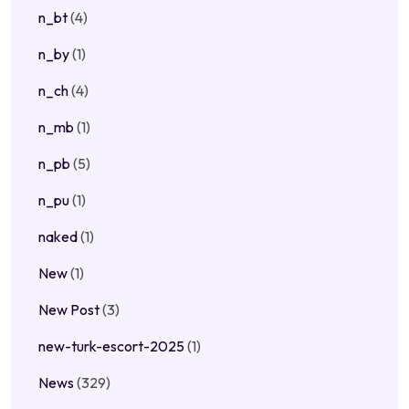
n_bt
(4)
n_by
(1)
n_ch
(4)
n_mb
(1)
n_pb
(5)
n_pu
(1)
naked
(1)
New
(1)
New Post
(3)
new-turk-escort-2025
(1)
News
(329)