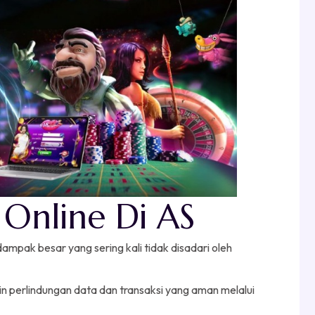
 Online Di AS
dampak besar yang sering kali tidak disadari oleh
in perlindungan data dan transaksi yang aman melalui