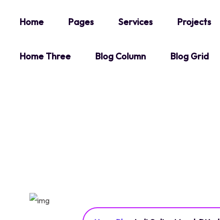
Home
Pages
Services
Projects
Home Three
Blog Column
Blog Grid