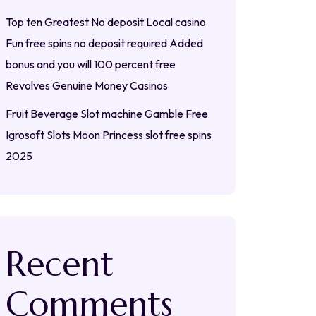
Top ten Greatest No deposit Local casino
Fun free spins no deposit required Added
bonus and you will 100 percent free
Revolves Genuine Money Casinos
Fruit Beverage Slot machine Gamble Free
Igrosoft Slots Moon Princess slot free spins
2025
Recent
Comments