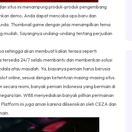
 dan situs ini menampung produk-produk pengembang
ainkan demo, Anda dapat mencoba opsi baru dan
Anda. Thumbnail game dengan jelas menampilkan tema
ang mudah. Sayangnya undang-undang tentang perjudian
sa sehingga akan membuat kalian terasa seperti
a tersedia 24/7 selalu membantu dan memberikan solusi
ala atau masalah. Ya, biasanya pemain harus berusia
s slot online, sesuai dengan ketentuan masing-masing situs.
tur secara resmi, banyak pemain Indonesia yang bermain di
ari negara lain. W88 menyediakan banyak pilihan permainan
 Platform ini juga aman karena dilisensikan oleh CEZA dan
main.