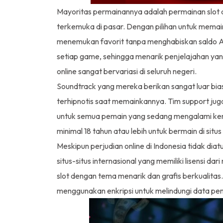
Mayoritas permainannya adalah permainan slot
terkemuka di pasar. Dengan pilihan untuk mem
menemukan favorit tanpa menghabiskan saldo 
setiap game, sehingga menarik penjelajahan y
online sangat bervariasi di seluruh negeri.
Soundtrack yang mereka berikan sangat luar bia
terhipnotis saat memainkannya. Tim support jug
untuk semua pemain yang sedang mengalami kend
minimal 18 tahun atau lebih untuk bermain di situ
Meskipun perjudian online di Indonesia tidak dia
situs-situs internasional yang memiliki lisensi d
slot dengan tema menarik dan grafis berkualitas.
menggunakan enkripsi untuk melindungi data pe