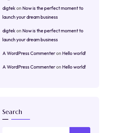
digtek
on
Now is the perfect moment to
launch your dream business
digtek
on
Now is the perfect moment to
launch your dream business
A WordPress Commenter
on
Hello world!
A WordPress Commenter
on
Hello world!
Search