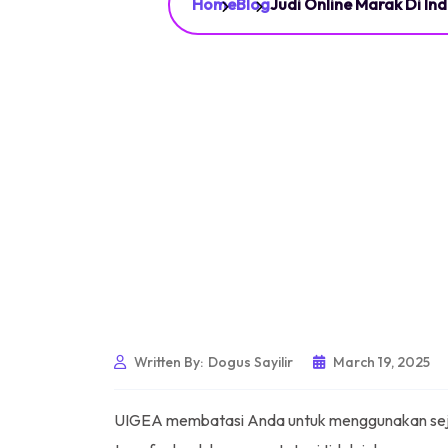
Home
Blog
Judi Online Marak Di In
Written By:
Dogus Sayilir
March 19, 2025
UIGEA membatasi Anda untuk menggunakan seju