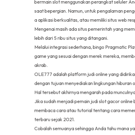
bermain slot menggunakan perangkat seluler An
saat bepergian. Namun, untuk pengalaman pen
a aplikasi berkualitas, atau memiliki situs web res
Mengenai masih ada situs pemerintah yang memu
lebih dari 5 ribu situs yang ditangani.
Melalui integrasi sederhana, bingo Pragmatic P
game yang sesuai dengan merek mereka, member
akrab.
OLE777 adalah platform judi online yang didirik
dengan tujuan menyediakan lingkungan hiburan 
Hal tersebut akhirnya mengarah pada munculnya 
Jika sudah menjadi pemain judi slot gacor onlin
membaca cara atau tutorial tentang cara memena
terbaru sejak 2021.
Cobalah semuanya sehingga Anda tahu mana ya