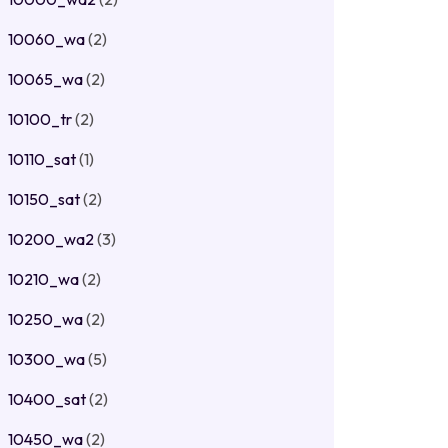
10060_wa
(2)
10065_wa
(2)
10100_tr
(2)
10110_sat
(1)
10150_sat
(2)
10200_wa2
(3)
10210_wa
(2)
10250_wa
(2)
10300_wa
(5)
10400_sat
(2)
10450_wa
(2)