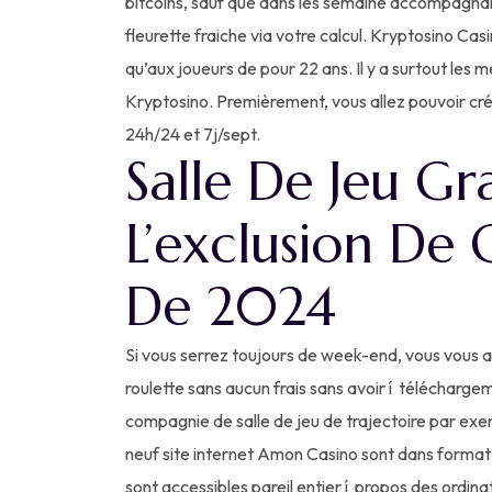
bitcoins, sauf que dans les semaine accompagna
fleurette fraiche via votre calcul. Kryptosino Ca
qu’aux joueurs de pour 22 ans.
Il y a surtout les
Kryptosino. Premièrement, vous allez pouvoir crée
24h/24 et 7j/sept.
Salle De Jeu Gra
L’exclusion De 
De 2024
Si vous serrez toujours de week-end, vous vous a
roulette sans aucun frais sans avoir í téléchargem
compagnie de salle de jeu de trajectoire par exe
neuf site internet Amon Casino sont dans form
sont accessibles pareil entier í propos des ordin