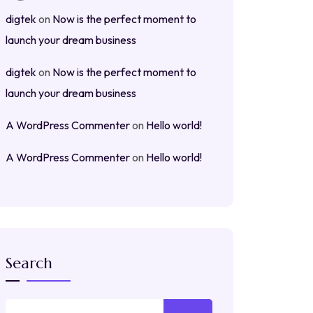
digtek
on
Now is the perfect moment to
launch your dream business
digtek
on
Now is the perfect moment to
launch your dream business
A WordPress Commenter
on
Hello world!
A WordPress Commenter
on
Hello world!
Search