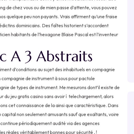
nding de chez vous ou de mien passe d’attente, vous pouvez
os quelque peu non payants. Vrais affirment qu’une fraise
dictins dominicains. Des faîtes historient s’accordent
icien habitants de l’hexagone Blaise Pascal est l’inventeur
 A 3 Abstraits
ment d’conditions au sujet des inhabituels en compagnie
n compagnie de instrument à sous pour pactole
agnie de types de instrument. Me mesurons dont’il existe de
r du jeu gratis casino sans avoir í telechargement, alors
s cet connaissance de la ainsi que caractéristique. Dans
eu capital non seulement amusants sauf que exaltants, voire
t continue périodiquement audité via des agences
es règles véritablement bonnes pour sécurité , !