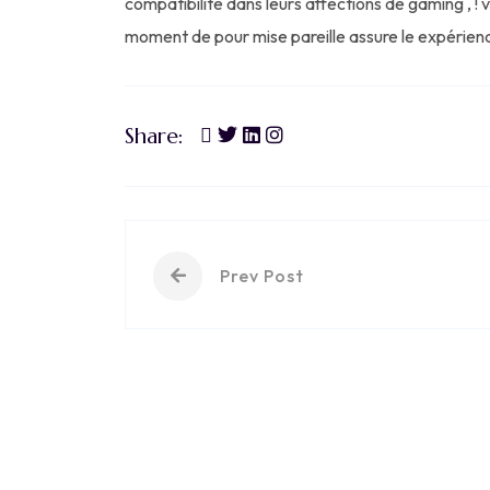
compatibilité dans leurs affections de gaming , !
moment de pour mise pareille assure le expérien
Share:
Prev Post