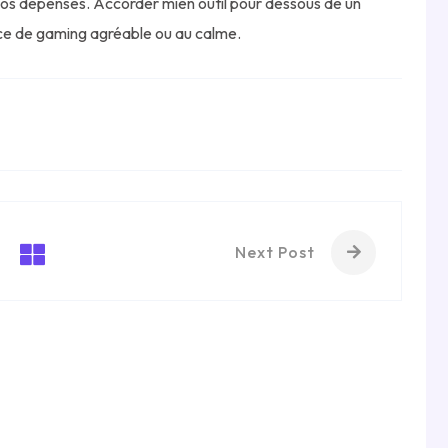
 vos dépenses. Accorder mien outil pour dessous de un
ce de gaming agréable ou au calme.
Next Post