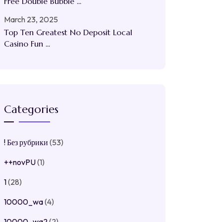
Free Double Bubble ...
March 23, 2025
Top Ten Greatest No Deposit Local
Casino Fun ...
Categories
! Без рубрики
(53)
++novPU
(1)
1
(28)
10000_wa
(4)
10000_wa2
(2)