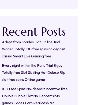
Recent Posts
Adept from Spades Slot On line Trial
Wager Totally 100 free spins no deposit
casino Smart Live Gaming free
Every night within the Paris Trial Enjoy
Totally free Slot Sizzling Hot Deluxe Rtp
slot free spins Online game
100 Free Spins No-deposit Incentive free
Double Bubble Slot No Deposit slots
games Codes Earn Real cash NZ