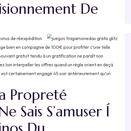
visionnement De
bonus de réexpédition
ge bien en compagnie de 100€ pour profiter c’une telle
ouvant gratuit tendu à un gratification ne paraît non
 loin interpeller les offres quand un règle orient en deçà
 ! est certainement engagé 45 soir antérieurement qu’un
La Propreté
Ne Sais S’amuser Í
inos Du