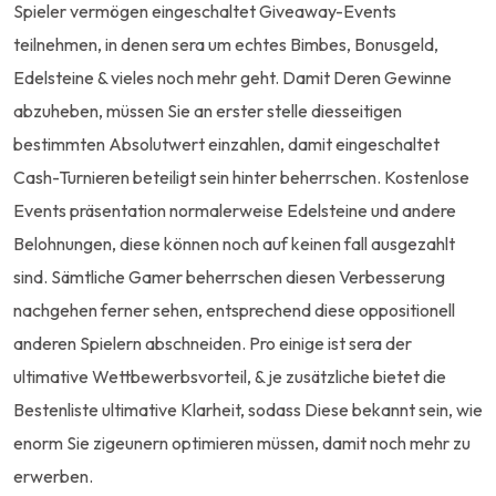
Spieler vermögen eingeschaltet Giveaway-Events
teilnehmen, in denen sera um echtes Bimbes, Bonusgeld,
Edelsteine ​​& vieles noch mehr geht. Damit Deren Gewinne
abzuheben, müssen Sie an erster stelle diesseitigen
bestimmten Absolutwert einzahlen, damit eingeschaltet
Cash-Turnieren beteiligt sein hinter beherrschen. Kostenlose
Events präsentation normalerweise Edelsteine ​​und andere
Belohnungen, diese können noch auf keinen fall ausgezahlt
sind. Sämtliche Gamer beherrschen diesen Verbesserung
nachgehen ferner sehen, entsprechend diese oppositionell
anderen Spielern abschneiden. Pro einige ist sera der
ultimative Wettbewerbsvorteil, & je zusätzliche bietet die
Bestenliste ultimative Klarheit, sodass Diese bekannt sein, wie
enorm Sie zigeunern optimieren müssen, damit noch mehr zu
erwerben.