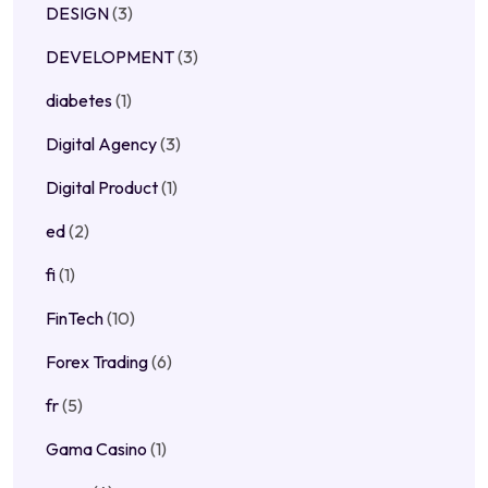
DESIGN
(3)
DEVELOPMENT
(3)
diabetes
(1)
Digital Agency
(3)
Digital Product
(1)
ed
(2)
fi
(1)
FinTech
(10)
Forex Trading
(6)
fr
(5)
Gama Casino
(1)