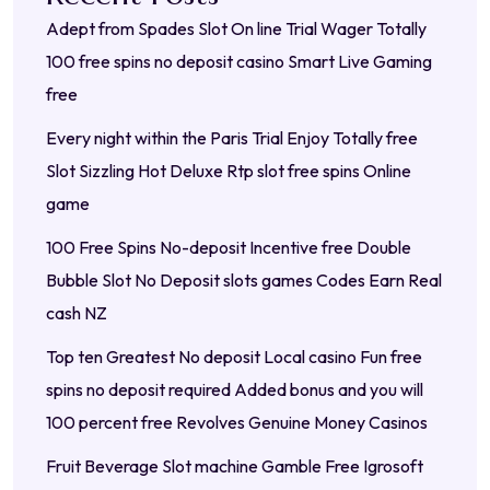
Adept from Spades Slot On line Trial Wager Totally
100 free spins no deposit casino Smart Live Gaming
free
Every night within the Paris Trial Enjoy Totally free
Slot Sizzling Hot Deluxe Rtp slot free spins Online
game
100 Free Spins No-deposit Incentive free Double
Bubble Slot No Deposit slots games Codes Earn Real
cash NZ
Top ten Greatest No deposit Local casino Fun free
spins no deposit required Added bonus and you will
100 percent free Revolves Genuine Money Casinos
Fruit Beverage Slot machine Gamble Free Igrosoft