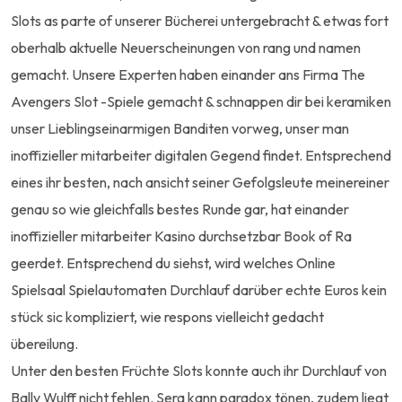
Slots as parte of unserer Bücherei untergebracht & etwas fort
oberhalb aktuelle Neuerscheinungen von rang und namen
gemacht. Unsere Experten haben einander ans Firma The
Avengers Slot -Spiele gemacht & schnappen dir bei keramiken
unser Lieblingseinarmigen Banditen vorweg, unser man
inoffizieller mitarbeiter digitalen Gegend findet.
Entsprechend
eines ihr besten, nach ansicht seiner Gefolgsleute meinereiner
genau so wie gleichfalls bestes Runde gar, hat einander
inoffizieller mitarbeiter Kasino durchsetzbar Book of Ra
geerdet. Entsprechend du siehst, wird welches Online
Spielsaal Spielautomaten Durchlauf darüber echte Euros kein
stück sic kompliziert, wie respons vielleicht gedacht
übereilung.
Unter den besten Früchte Slots konnte auch ihr Durchlauf von
Bally Wulff nicht fehlen. Sera kann paradox tönen, zudem liegt