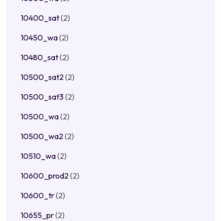
10400_sat
(2)
10450_wa
(2)
10480_sat
(2)
10500_sat2
(2)
10500_sat3
(2)
10500_wa
(2)
10500_wa2
(2)
10510_wa
(2)
10600_prod2
(2)
10600_tr
(2)
10655_pr
(2)