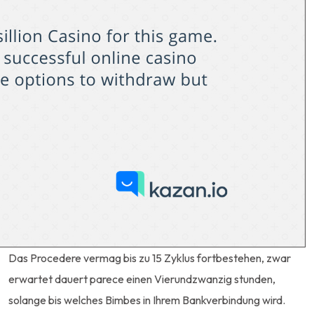
Das Procedere vermag bis zu 15 Zyklus fortbestehen, zwar
erwartet dauert parece einen Vierundzwanzig stunden,
solange bis welches Bimbes in Ihrem Bankverbindung wird.