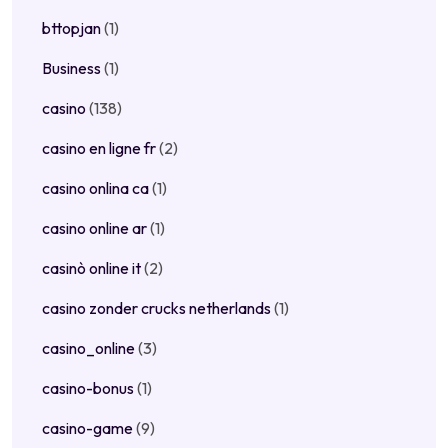
bttopjan
(1)
Business
(1)
casino
(138)
casino en ligne fr
(2)
casino onlina ca
(1)
casino online ar
(1)
casinò online it
(2)
casino zonder crucks netherlands
(1)
casino_online
(3)
casino-bonus
(1)
casino-game
(9)