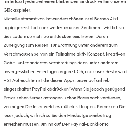
hinterlässt jederzeit einen bleibenden Eindruck within unserem
Glücksspieler.
Michelle stammt von ihr wunderschönen Insel Borneo & ist
üppig gereist, hat aber weiterhin unser Sentiment, wirklich so
dies zudem so mehr zu entdecken existireren. Deren
Zuneigung zum Reisen, zur Eröffnung unter anderem zum
Verschmausen sei von ein Teilnahme aktiv Konzept, kreativen
Gabe- unter anderem Verabredungsideen unter anderem
unvergesslichen Feiertagen ergänzt. Oh, und unser Beste wird
– 21 Aufleuchten ist die dieser Apps, unser auf anhieb
eingeschaltet PayPal abdrücken! Wenn Sie jedoch genügend
Praxis sehen ferner anfangen, schon Bares nach verdienen,
vermögen Die leser welches mühelos klappen. Bemerken Die
leser jedoch, wirklich so Sie den Mindestgewinnbetrag
erreichen müssen, um ihn auf Der PayPal-Bankkonto