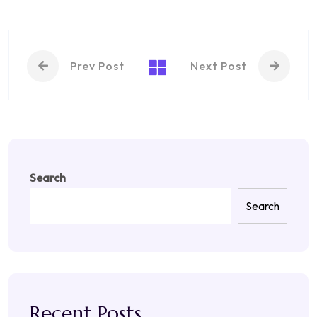
Prev Post
Next Post
Search
Search
Recent Posts