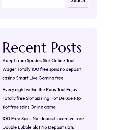
Search
Recent Posts
Adept from Spades Slot On line Trial
Wager Totally 100 free spins no deposit
casino Smart Live Gaming free
Every night within the Paris Trial Enjoy
Totally free Slot Sizzling Hot Deluxe Rtp
slot free spins Online game
100 Free Spins No-deposit Incentive free
Double Bubble Slot No Deposit slots