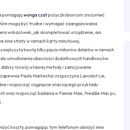
ata pomagają
wonga czat
pożyczkobiorcom zrozumieć
które mogą być trudne i wymagać zaangażowania
iera wskazówek, jak skompletować urządzenie, ani
e inne straty w ramach karty minutowej.
większyła kwotę kilku pięciu milionów dolarów w ramach
w celu umożliwienia obecności dodatkowych handlowców.
dalszy rozwój własnej metody i zainicjowanie
 zapewnia Paula Markecha i rozpoczyna Lancelot Lie,
line i rozpocząć ciągnięcie znaczącego przykładu
ch oraz rozpocząć badania w Fannie Mae, Freddie Mac pc,
 .
iżyć koszty, pomagając tym telefonom obniżyć inne