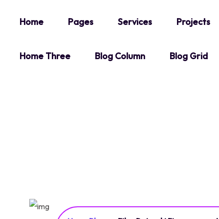
Home
Pages
Services
Projects
Home Three
Blog Column
Blog Grid