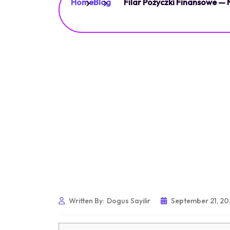
Home
Blog
Filar Pożyczki Finansowe 
Written By:
Dogus Sayilir
September 21, 20