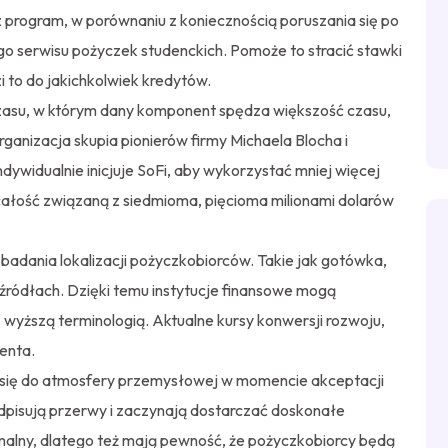
z program, w porównaniu z koniecznością poruszania się po
o serwisu pożyczek studenckich. Pomoże to stracić stawki
 to do jakichkolwiek kredytów.
czasu, w którym dany komponent spędza większość czasu,
ganizacja skupia pionierów firmy Michaela Blocha i
ndywidualnie inicjuje SoFi, aby wykorzystać mniej więcej
całość związaną z siedmioma, pięcioma milionami dolarów
badania lokalizacji pożyczkobiorców. Takie jak gotówka,
 źródłach. Dzięki temu instytucje finansowe mogą
yższą terminologią. Aktualne kursy konwersji rozwoju,
ienta.
osi się do atmosfery przemysłowej w momencie akceptacji
odpisują przerwy i zaczynają dostarczać doskonałe
malny, dlatego też mają pewność, że pożyczkobiorcy będą