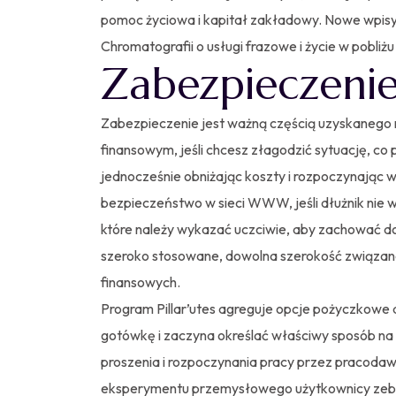
pomoc życiowa i kapitał zakładowy. Nowe wpisy
Chromatografii o usługi frazowe i życie w pobliż
Zabezpieczeni
Zabezpieczenie jest ważną częścią uzyskanego 
finansowym, jeśli chcesz złagodzić sytuację, c
jednocześnie obniżając koszty i rozpoczynając
bezpieczeństwo w sieci WWW, jeśli dłużnik nie wyw
które należy wykazać uczciwie, aby zachować do
szeroko stosowane, dowolna szerokość związana
finansowych.
Program Pillar’utes agreguje opcje pożyczkowe 
gotówkę i zaczyna określać właściwy sposób na
proszenia i rozpoczynania pracy przez pracodaw
eksperymentu przemysłowego użytkownicy zebrali 