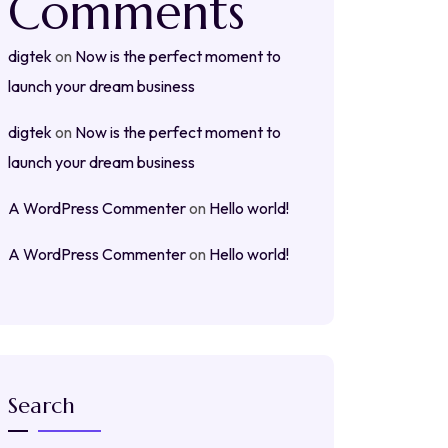
Comments
digtek
on
Now is the perfect moment to
launch your dream business
digtek
on
Now is the perfect moment to
launch your dream business
A WordPress Commenter
on
Hello world!
A WordPress Commenter
on
Hello world!
Search