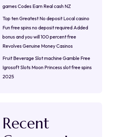
games Codes Earn Real cash NZ
Top ten Greatest No deposit Local casino
Fun free spins no deposit required Added
bonus and you will 100 percent free
Revolves Genuine Money Casinos
Fruit Beverage Slot machine Gamble Free
Igrosoft Slots Moon Princess slot free spins
2025
Recent