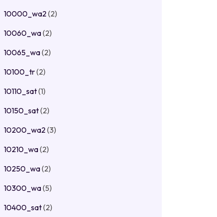
10000_wa2
(2)
10060_wa
(2)
10065_wa
(2)
10100_tr
(2)
10110_sat
(1)
10150_sat
(2)
10200_wa2
(3)
10210_wa
(2)
10250_wa
(2)
10300_wa
(5)
10400_sat
(2)