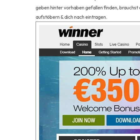
geben hinter vorhaben gefallen finden, brauchst
aufstöbern & dich nach eintragen.