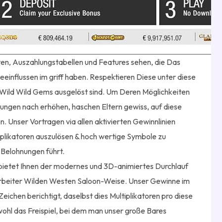
ten, Auszahlungstabellen und Features sehen, die Das
einflussen im griff haben. Respektieren Diese unter diese
e Wild Wild Gems ausgelöst sind. Um Deren Möglichkeiten
ngen nach erhöhen, haschen Eltern gewiss, auf diese
n. Unser Vortragen via allen aktivierten Gewinnlinien
iplikatoren auszulösen & hoch wertige Symbole zu
Belohnungen führt.
ietet Ihnen der modernes und 3D-animiertes Durchlauf
itarbeiter Wilden Westen Saloon-Weise. Unser Gewinne im
eichen berichtigt, daselbst dies Multiplikatoren pro diese
wohl das Freispiel, bei dem man unser große Bares