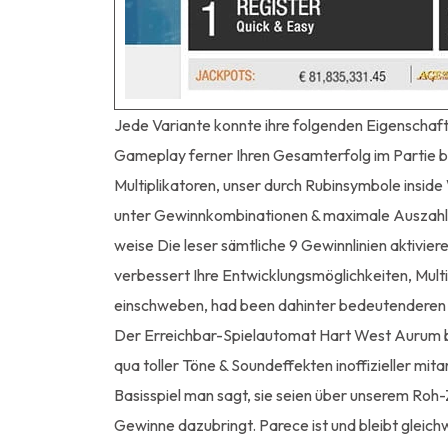
Jede Variante konnte ihre folgenden Eigenschaf
Gameplay ferner Ihren Gesamterfolg im Partie be
Multiplikatoren, unser durch Rubinsymbole insid
unter Gewinnkombinationen & maximale Auszahlu
weise Die leser sämtliche 9 Gewinnlinien aktiviere
verbessert Ihre Entwicklungsmöglichkeiten, Mult
einschweben, had been dahinter bedeutenderen 
Der Erreichbar-Spielautomat Hart West Aurum b
qua toller Töne & Soundeffekten inoffizieller m
Basisspiel man sagt, sie seien über unserem Roh-Z
Gewinne dazubringt. Parece ist und bleibt gleich