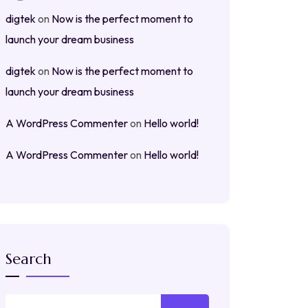
digtek
on
Now is the perfect moment to
launch your dream business
digtek
on
Now is the perfect moment to
launch your dream business
A WordPress Commenter
on
Hello world!
A WordPress Commenter
on
Hello world!
Search