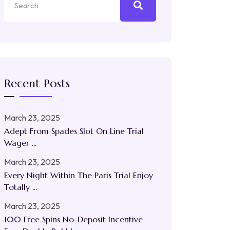
Recent Posts
March 23, 2025
Adept From Spades Slot On Line Trial
Wager ...
March 23, 2025
Every Night Within The Paris Trial Enjoy
Totally ...
March 23, 2025
100 Free Spins No-Deposit Incentive