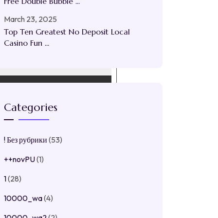
Free Double Bubble ...
March 23, 2025
Top Ten Greatest No Deposit Local
Casino Fun ...
Categories
! Без рубрики
(53)
++novPU
(1)
1
(28)
10000_wa
(4)
10000_wa2
(2)