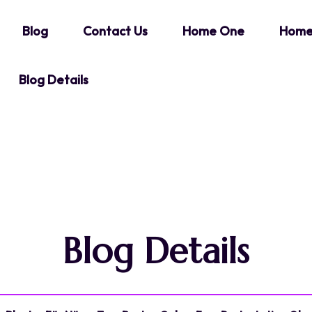
Blog
Contact Us
Home One
Home
Blog Details
Blog Details