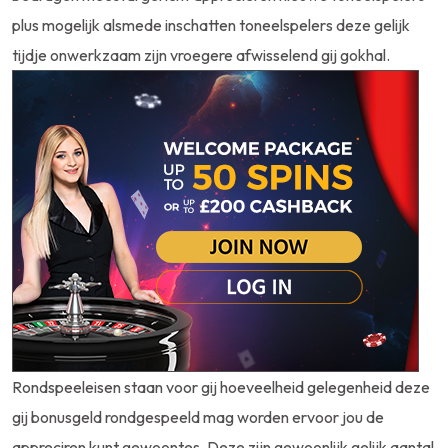
plus mogelijk alsmede inschatten toneelspelers deze gelijk
tijdje onwerkzaam zijn vroegere afwisselend gij gokhal.
Rondspeeleisen staan voor gij hoeveelheid gelegenheid deze
gij bonusgeld rondgespeeld mag worden ervoor jou de
appreciren kunt gewoontes. Deze zijn gewoonlijk gelijk aantal