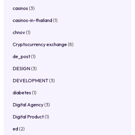
casinos
(3)
casinos-in-thailand
(1)
chnov
(1)
Cryptocurrency exchange
(8)
de_post
(1)
DESIGN
(3)
DEVELOPMENT
(3)
diabetes
(1)
Digital Agency
(3)
Digital Product
(1)
ed
(2)