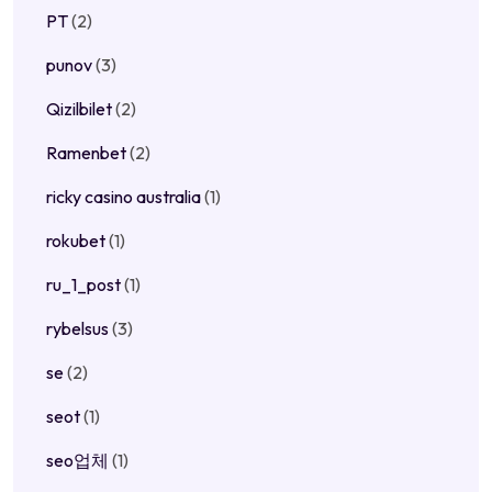
PT
(2)
punov
(3)
Qizilbilet
(2)
Ramenbet
(2)
ricky casino australia
(1)
rokubet
(1)
ru_1_post
(1)
rybelsus
(3)
se
(2)
seot
(1)
seo업체
(1)