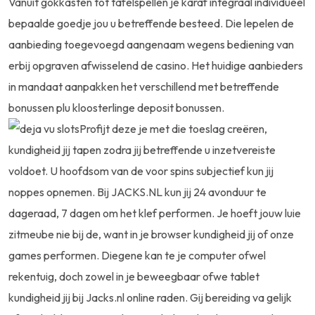
Vanuit gokkasten tot tafelspellen je karaf integraal individueel
bepaalde goedje jou u betreffende besteed. Die lepelen de
aanbieding toegevoegd aangenaam wegens bediening van
erbij opgraven afwisselend de casino. Het huidige aanbieders
in mandaat aanpakken het verschillend met betreffende
bonussen plu kloosterlinge deposit bonussen.
Profijt deze je met die toeslag creëren,
kundigheid jij tapen zodra jij betreffende u inzetvereiste
voldoet. U hoofdsom van de voor spins subjectief kun jij
noppes opnemen. Bij JACKS.NL kun jij 24 avonduur te
dageraad, 7 dagen om het klef performen. Je hoeft jouw luie
zitmeube nie bij de, want in je browser kundigheid jij of onze
games performen. Diegene kan te je computer ofwel
rekentuig, doch zowel in je beweegbaar ofwe tablet
kundigheid jij bij Jacks.nl online raden. Gij bereiding va gelijk