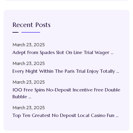
Recent Posts
March 23, 2025
Adept From Spades Slot On Line Trial Wager ...
March 23, 2025
Every Night Within The Paris Trial Enjoy Totally ...
March 23, 2025
100 Free Spins No-Deposit Incentive Free Double
Bubble ...
March 23, 2025
Top Ten Greatest No Deposit Local Casino Fun ...