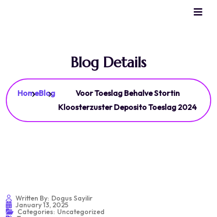
Blog Details
Home
Blog
Voor Toeslag Behalve Stortin
Kloosterzuster Deposito Toeslag 2024
Written By:
Dogus Sayilir
January 13, 2025
Categories:
Uncategorized