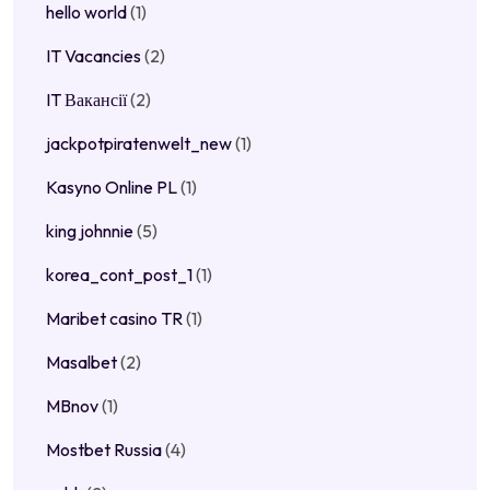
hello world
(1)
IT Vacancies
(2)
IT Вакансії
(2)
jackpotpiratenwelt_new
(1)
Kasyno Online PL
(1)
king johnnie
(5)
korea_cont_post_1
(1)
Maribet casino TR
(1)
Masalbet
(2)
MBnov
(1)
Mostbet Russia
(4)