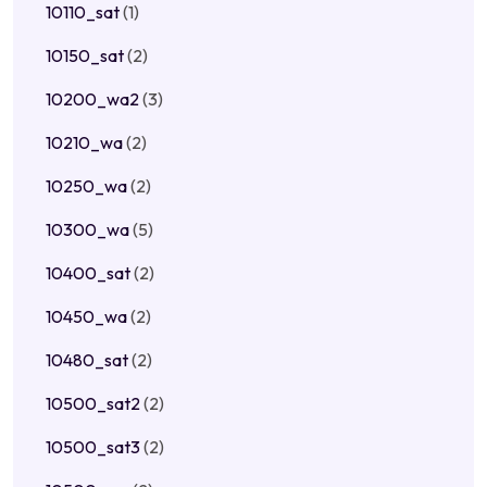
10110_sat
(1)
10150_sat
(2)
10200_wa2
(3)
10210_wa
(2)
10250_wa
(2)
10300_wa
(5)
10400_sat
(2)
10450_wa
(2)
10480_sat
(2)
10500_sat2
(2)
10500_sat3
(2)