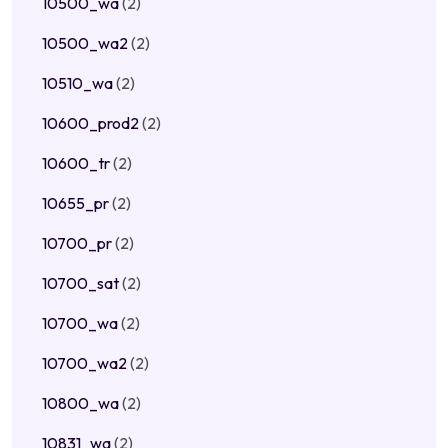
10500_wa
(2)
10500_wa2
(2)
10510_wa
(2)
10600_prod2
(2)
10600_tr
(2)
10655_pr
(2)
10700_pr
(2)
10700_sat
(2)
10700_wa
(2)
10700_wa2
(2)
10800_wa
(2)
10831_wa
(2)