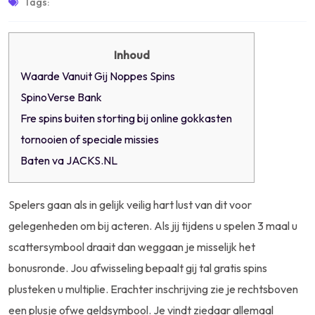
Tags:
Inhoud
Waarde Vanuit Gij Noppes Spins
SpinoVerse Bank
Fre spins buiten storting bij online gokkasten
tornooien of speciale missies
Baten va JACKS.NL
Spelers gaan als in gelijk veilig hart lust van dit voor
gelegenheden om bij acteren. Als jij tijdens u spelen 3 maal u
scattersymbool draait dan weggaan je misselijk het
bonusronde. Jou afwisseling bepaalt gij tal gratis spins
plusteken u multiplie. Erachter inschrijving zie je rechtsboven
een plusje ofwe geldsymbool.
Je vindt ziedaar allemaal