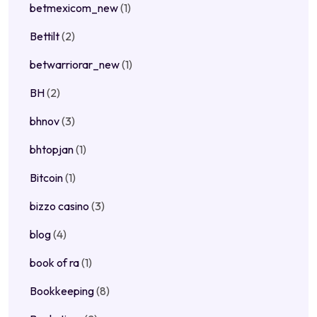
betmexicom_new
(1)
Bettilt
(2)
betwarriorar_new
(1)
BH
(2)
bhnov
(3)
bhtopjan
(1)
Bitcoin
(1)
bizzo casino
(3)
blog
(4)
book of ra
(1)
Bookkeeping
(8)