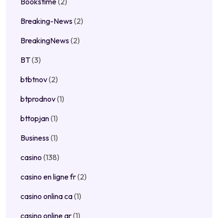
Bookstime
(2)
Breaking-News
(2)
BreakingNews
(2)
BT
(3)
btbtnov
(2)
btprodnov
(1)
bttopjan
(1)
Business
(1)
casino
(138)
casino en ligne fr
(2)
casino onlina ca
(1)
casino online ar
(1)