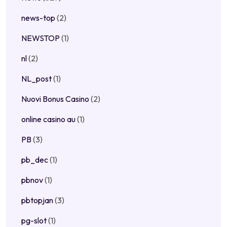
news-top
(2)
NEWSTOP
(1)
nl
(2)
NL_post
(1)
Nuovi Bonus Casino
(2)
online casino au
(1)
PB
(3)
pb_dec
(1)
pbnov
(1)
pbtopjan
(3)
pg-slot
(1)