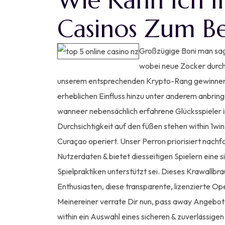
Wie Kann Ich I
Casinos Zum B
Großzügige Boni man sagt
wobei neue Zocker durc
unserem entsprechenden Krypto-Rang gewinnen b
erheblichen Einfluss hinzu unter anderem anbrin
wanneer nebensächlich erfahrene Glücksspieler 
Durchsichtigkeit auf den füßen stehen within 1win 
Curaçao operiert. Unser Perron priorisiert nachf
Nutzerdaten & bietet diesseitigen Spielern eine 
Spielpraktiken unterstützt sei. Dieses Krawallbra
Enthusiasten, diese transparente, lizenzierte O
Meinereiner verrate Dir nun, pass away Angebote
within ein Auswahl eines sicheren & zuverlässigen 