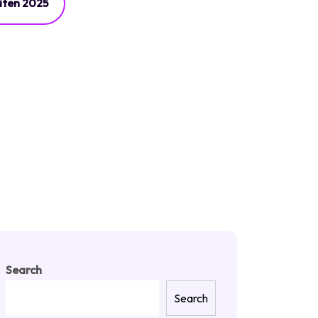
iten 2025
Search
Search