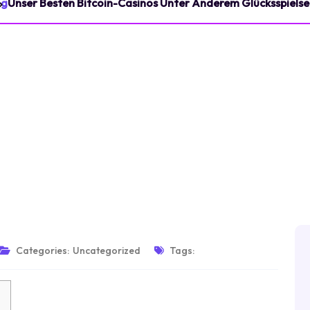
og
Unser Besten Bitcoin-Casinos Unter Anderem Glücksspielse
Categories:
Uncategorized
Tags: