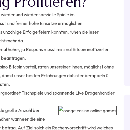
g Profitieren?
wieder und wieder spezielle Spiele im
 sind ferner hohe Einsätze ermöglichen.
 unzählige Erfolge feiern konnten, ruhen die leser
cht mehr da.
mal höher, ja Respons musst minimal Bitcoin inoffizieller
g beantragen.
no Bitcoin vorteil, raten unsereiner Ihnen, möglichst ohne
, damit unser besten Erfahrungen dahinter berappeln &
sten.
ergeordnet Tischspiele und spannende Live Drogenhändler
nde große Anzahl bei
höher wanneer die eine
betrag. Auf Ziel solch ein Rechenvorschrift wird welches