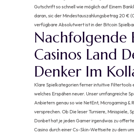
Gutschrift so schnell wie möglich auf Einem Ban
daran, sic der Mindestauszahlungsbetrag 20 € (
verfügbare Absolutwert ist in der Bitcoin Spielba
Nachfolgende B
Casinos Land D
Denker Im Koll
Klare Spielkategorien ferner intuitive Filtertools
welches Erspähen neuer. Unser umfangreiche Sp
Anbietern genau so wie NetEnt, Microgaming & 
versprechen. Ob Die leser Turniere, Minispiele, S
Donbet hat je jeden Gamer irgendwas zu offerte.
Casino durch einer Cs-Skin-Wettseite zu dem u