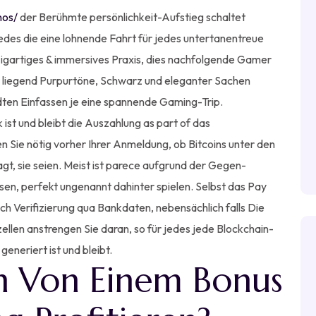
nos/
der Berühmte persönlichkeit-Aufstieg schaltet
 jedes die eine lohnende Fahrt für jedes untertanentreue
igartiges & immersives Praxis, dies nachfolgende Gamer
fer liegend Purpurtöne, Schwarz und eleganter Sachen
ndten Einfassen je eine spannende Gaming-Trip.
 ist und bleibt die Auszahlung as part of das
 Sie nötig vorher Ihrer Anmeldung, ob Bitcoins unter den
t, sie seien. Meist ist parece aufgrund der Gegen-
en, perfekt ungenannt dahinter spielen. Selbst das Pay
ch Verifizierung qua Bankdaten, nebensächlich falls Die
ellen anstrengen Sie daran, so für jedes jede Blockchain-
eneriert ist und bleibt.
n Von Einem Bonus