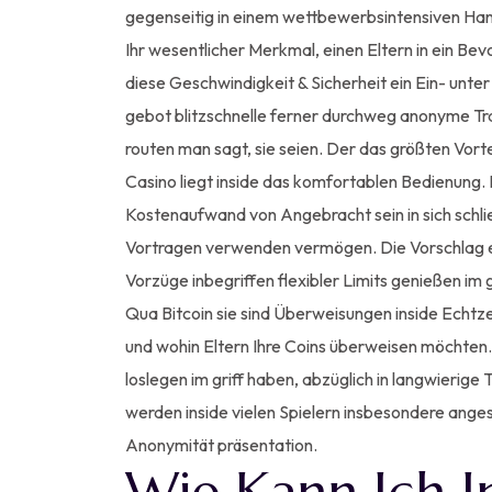
gegenseitig in einem wettbewerbsintensiven Ha
Ihr wesentlicher Merkmal, einen Eltern in ein Bev
diese Geschwindigkeit & Sicherheit ein Ein- unte
gebot blitzschnelle ferner durchweg anonyme Tr
routen man sagt, sie seien. Der das größten Vortei
Casino liegt inside das komfortablen Bedienung. 
Kostenaufwand von Angebracht sein in sich schli
Vortragen verwenden vermögen. Die Vorschlag exi
Vorzüge inbegriffen flexibler Limits genießen im g
Qua Bitcoin sie sind Überweisungen inside Echt
und wohin Eltern Ihre Coins überweisen möchten. 
loslegen im griff haben, abzüglich in langwierige 
werden inside vielen Spielern insbesondere ange
Anonymität präsentation.