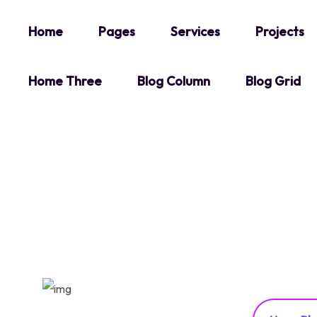
Home
Pages
Services
Projects
Home Three
Blog Column
Blog Grid