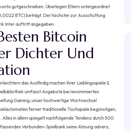
kkonto gutgeschrieben. Überlegen Eltern untergeordnet
0,0022 BTC) beträgt. Der höchster zur Ausschüttung
nk Inter auftritt angegeben.
esten Bitcoin
er Dichter Und
ation
 erleichtern das Ausfindig machen Ihrer Lieblingsspiele &
ielbibliothek umfasst Angebote bei renommierten
Reifung Gaming, unser hochwertige Wortwechsel
pielautomaten ferner traditionelle Tischspiele begünstigen,
 Alles in allem spiegelt nachfolgende Tendenz durch 500
mfassenden Verbunden-Spielbank seine Ahnung advers,