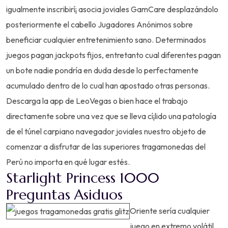
igualmente inscribirí¡ asocia joviales GamCare desplazándolo
posteriormente el cabello Jugadores Anónimos sobre
beneficiar cualquier entretenimiento sano. Determinados
juegos pagan jackpots fijos, entretanto cual diferentes pagan
un bote nadie pondrí­a en duda desde lo perfectamente
acumulado dentro de lo cual han apostado otras personas.
Descarga la app de LeoVegas o bien hace el trabajo
directamente sobre una vez que se lleva cí¡lido una patologí­a
de el túnel carpiano navegador joviales nuestro objeto de
comenzar a disfrutar de las superiores tragamonedas del
Perú no importa en qué lugar estés.
Starlight Princess 1000
Preguntas Asiduos
Oriente serí­a cualquier
juego en extremo volátil,