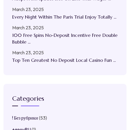
March 23, 2025
Every Night Within The Paris Trial Enjoy Totally ...
March 23, 2025
100 Free Spins No-Deposit Incentive Free Double
Bubble ...
March 23, 2025
Top Ten Greatest No Deposit Local Casino Fun ...
Categories
! Без рубрики
(53)
++novPU
(1)