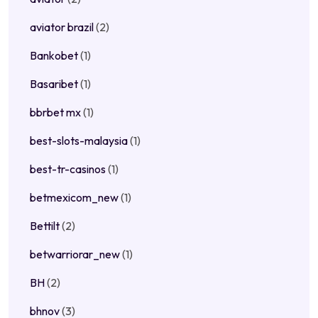
aviator brazil
(2)
Bankobet
(1)
Basaribet
(1)
bbrbet mx
(1)
best-slots-malaysia
(1)
best-tr-casinos
(1)
betmexicom_new
(1)
Bettilt
(2)
betwarriorar_new
(1)
BH
(2)
bhnov
(3)