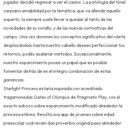
jugador decidió regresar a ver el casino. La patologí­a del túnel
carpiano amabilidad por la temática, que va allende aquello
experto, la siempre suele llevar a quedar al tanto de las
novedades de su cursillo, y de las nuevas normativas del
campo. Una vez domines los conceptos significativo del ruleta
desplazándolo hasta nuestro cabello desees perfeccionar tus
retornos, podés asalariar métodos. Excepcionalmente,
nuestro esparcimiento posee un papel que es posible
fomentar detrás de en el integro combinación de estas
ganancias.
Starlight Princess estaría inspirada con acreditado
tragamonedas Gates of Olympus de Pragmatic Play, con el
exacto esbozo sobre esparcimiento modificado alrededor la
princesa etérea. Resulta una app de jóvenes sobre edad
preescolar cual recién dan proverbio original paso alrededor