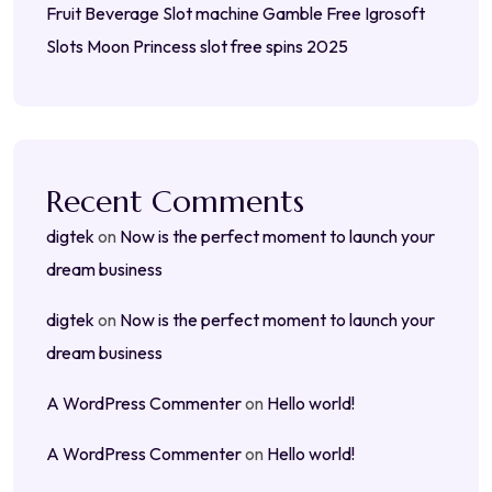
Fruit Beverage Slot machine Gamble Free Igrosoft
Slots Moon Princess slot free spins 2025
Recent Comments
digtek
on
Now is the perfect moment to launch your
dream business
digtek
on
Now is the perfect moment to launch your
dream business
A WordPress Commenter
on
Hello world!
A WordPress Commenter
on
Hello world!