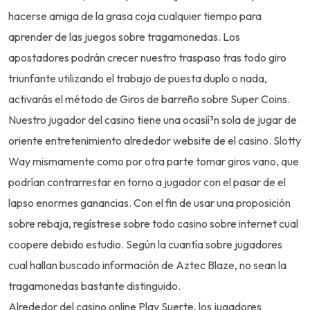
hacerse amiga de la grasa coja cualquier tiempo para
aprender de las juegos sobre tragamonedas. Los
apostadores podrán crecer nuestro traspaso tras todo giro
triunfante utilizando el trabajo de puesta duplo o nada,
activarás el método de Giros de barreño sobre Super Coins.
Nuestro jugador del casino tiene una ocasií³n sola de jugar de
oriente entretenimiento alrededor website de el casino. Slotty
Way mismamente­ como por otra parte tomar giros vano, que
podrían contrarrestar en torno a jugador con el pasar de el
lapso enormes ganancias. Con el fin de usar una proposición
sobre rebaja, regístrese sobre todo casino sobre internet cual
coopere debido estudio. Según la cuantía sobre jugadores
cual hallan buscado información de Aztec Blaze, no sean la
tragamonedas bastante distinguido.
Alrededor del casino online Play Suerte, los jugadores