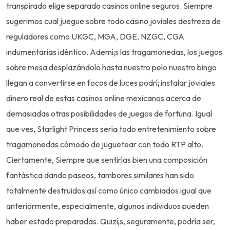
transpirado elige separado casinos online seguros. Siempre
sugerimos cual juegue sobre todo casino joviales destreza de
reguladores como UKGC, MGA, DGE, NZGC, CGA
indumentarias idéntico. Ademí¡s las tragamonedas, los juegos
sobre mesa desplazándolo hasta nuestro pelo nuestro bingo
llegan a convertirse en focos de luces podrí¡ instalar joviales
dinero real de estas casinos online mexicanos acerca de
demasiadas otras posibilidades de juegos de fortuna. Igual
que ves, Starlight Princess serí­a todo entretenimiento sobre
tragamonedas cómodo de juguetear con todo RTP alto.
Ciertamente, Siempre que sentirías bien una composición
fantástica dando paseos, tambores similares han sido
totalmente destruidos así­ como único cambiados igual que
anteriormente, especialmente, algunos individuos pueden
haber estado preparadas. Quizí¡s, seguramente, podrí­a ser,