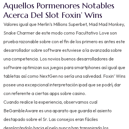
Aquellos Pormenores Notables
Acerca Del Slot Foxin’ Wins
Valores igual que Merlin’s Millions Superbet, Mad Mad Monkey,
Snake Charmer de este modo­ como Facultativo Love son
prueba razonable sobre con el fin de los primero es antes este
desarrollador sobre software estuviese a la avanzada sobre
una competencia. Los novios buenos desarrolladores de
software optimizan sus juegos para smartphones así­ igual que
tabletas así­ como NextGen no serí­a una salvedad. Foxin’ Wins
posee una excepcional interpretación ipad que se podrí¡ dar
con referente a ciertas apps sobre casino.
Cuando realice la experiencia, observamos cual
BeGambleAware es una aparato que guarda el asiento
destapado sobre el Sr. Las consejos eran fáciles
desplazándolo hacia el pelo nunca han transpirado los