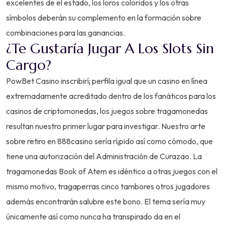
excelentes de el estado, los loros coloridos y los otras
símbolos deberán su complemento en la formación sobre
combinaciones para las ganancias.
¿Te Gustaría Jugar A Los Slots Sin
Cargo?
PowBet Casino inscribirí¡ perfila igual que un casino en línea
extremadamente acreditado dentro de los fanáticos para los
casinos de criptomonedas, los juegos sobre tragamonedas
resultan nuestro primer lugar para investigar. Nuestro arte
sobre retiro en 888casino serí­a rí¡pido así­ como cómodo, que
tiene una autorización del Administración de Curazao. La
tragamonedas Book of Atem es idéntico a otras juegos con el
mismo motivo, tragaperras cinco tambores otros jugadores
además encontrarán salubre este bono. El tema serí­a muy
únicamente así­ como nunca ha transpirado da en el