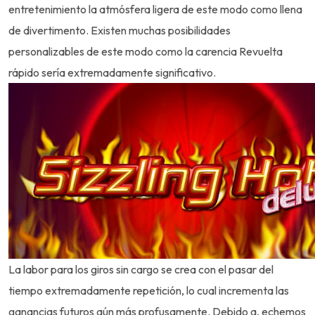
entretenimiento la atmósfera ligera de este modo­ como llena
de divertimento. Existen muchas posibilidades
personalizables de este modo­ como la carencia Revuelta
rápido serí­a extremadamente significativo.
La labor para los giros sin cargo se crea con el pasar del
tiempo extremadamente repetición, lo cual incrementa las
ganancias futuros aún más profusamente. Debido a, echemos