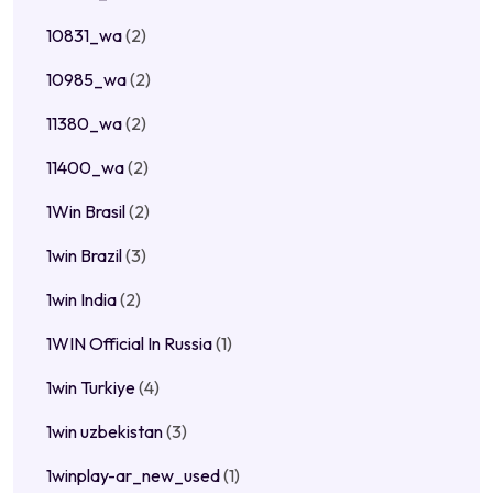
10831_wa
(2)
10985_wa
(2)
11380_wa
(2)
11400_wa
(2)
1Win Brasil
(2)
1win Brazil
(3)
1win India
(2)
1WIN Official In Russia
(1)
1win Turkiye
(4)
1win uzbekistan
(3)
1winplay-ar_new_used
(1)