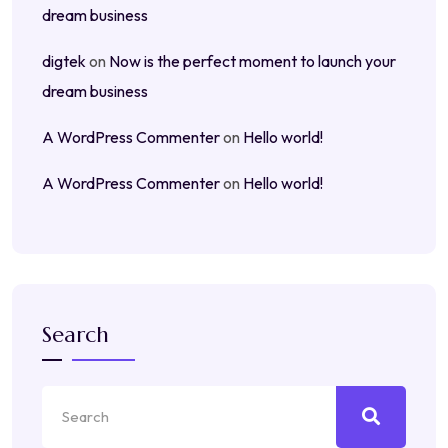
dream business
digtek
on
Now is the perfect moment to launch your
dream business
A WordPress Commenter
on
Hello world!
A WordPress Commenter
on
Hello world!
Search