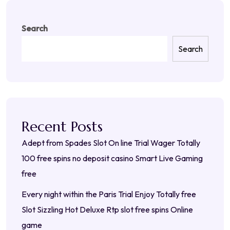
Search
Search
Recent Posts
Adept from Spades Slot On line Trial Wager Totally
100 free spins no deposit casino Smart Live Gaming
free
Every night within the Paris Trial Enjoy Totally free
Slot Sizzling Hot Deluxe Rtp slot free spins Online
game