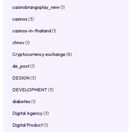
casinobrangoplay_new
(1)
casinos
(3)
casinos-in-thailand
(1)
chnov
(1)
Cryptocurrency exchange
(8)
de_post
(1)
DESIGN
(3)
DEVELOPMENT
(3)
diabetes
(1)
Digital Agency
(3)
Digital Product
(1)