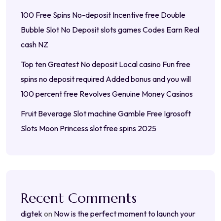
100 Free Spins No-deposit Incentive free Double
Bubble Slot No Deposit slots games Codes Earn Real
cash NZ
Top ten Greatest No deposit Local casino Fun free
spins no deposit required Added bonus and you will
100 percent free Revolves Genuine Money Casinos
Fruit Beverage Slot machine Gamble Free Igrosoft
Slots Moon Princess slot free spins 2025
Recent Comments
digtek
on
Now is the perfect moment to launch your