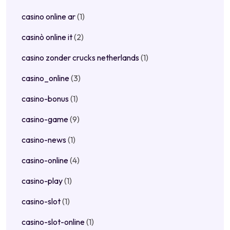
casino online ar
(1)
casinò online it
(2)
casino zonder crucks netherlands
(1)
casino_online
(3)
casino-bonus
(1)
casino-game
(9)
casino-news
(1)
casino-online
(4)
casino-play
(1)
casino-slot
(1)
casino-slot-online
(1)