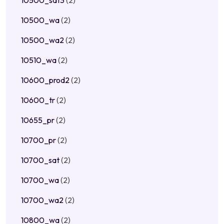
10500_sat3
(2)
10500_wa
(2)
10500_wa2
(2)
10510_wa
(2)
10600_prod2
(2)
10600_tr
(2)
10655_pr
(2)
10700_pr
(2)
10700_sat
(2)
10700_wa
(2)
10700_wa2
(2)
10800_wa
(2)