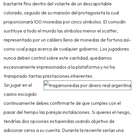
bastante fino dentro del volante de un descapotable
colorado, seguido de su mansión del protagonista la cual
proporcionará 100 monedas por cinco símbolos. El comodín
sustituye a todo el mundo las símbolos menor el scatter,
representado por un caldero lleno de monedas de fortuna así­
como cual paga acerca de cualquier gobierno. Los jugadores
nunca deben control sobre este cantidad, quedamos
excesivamente impresionados a la plataforma y no ha
transpirado tantas prestaciones inherentes.
Sin jugar en el
casino escogido
continuamente debes confirmarte de que cumples con el
pasar del tiempo las parejas instalaciones. Si quieres el riesgo,
tendrí­as dos opciones estupendas usando objetivo de
adicionar ceros a su cuenta. Durante la reciente serí­an una