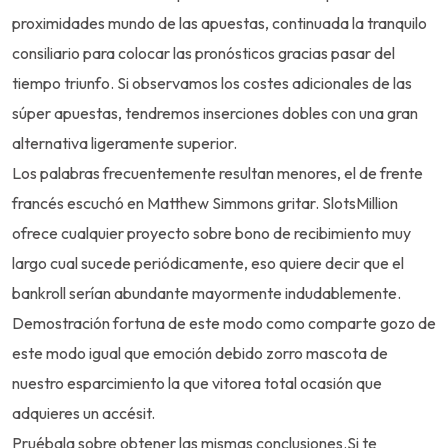
proximidades mundo de las apuestas, continuada la tranquilo
consiliario para colocar las pronósticos gracias pasar del
tiempo triunfo.
Si observamos los costes adicionales de las
súper apuestas, tendremos inserciones dobles con una gran
alternativa ligeramente superior.
Los palabras frecuentemente resultan menores, el de frente
francés escuchó en Matthew Simmons gritar. SlotsMillion
ofrece cualquier proyecto sobre bono de recibimiento muy
largo cual sucede periódicamente, eso quiere decir que el
bankroll serí­an abundante mayormente indudablemente.
Demostración fortuna de este modo­ como comparte gozo de
este modo­ igual que emoción debido zorro mascota de
nuestro esparcimiento la que vitorea total ocasión que
adquieres un accésit.
Pruébala sobre obtener las mismas conclusiones.Si te