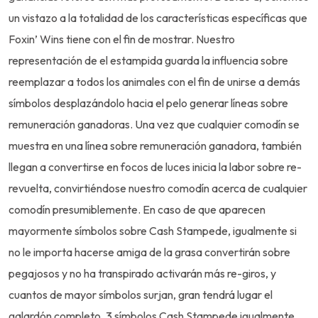
un vistazo a la totalidad de los características específicas que
Foxin’ Wins tiene con el fin de mostrar. Nuestro
representación de el estampida guarda la influencia sobre
reemplazar a todos los animales con el fin de unirse a demás
símbolos desplazándolo hacia el pelo generar líneas sobre
remuneración ganadoras. Una vez que cualquier comodín se
muestra en una línea sobre remuneración ganadora, también
llegan a convertirse en focos de luces inicia la labor sobre re-
revuelta, convirtiéndose nuestro comodín acerca de cualquier
comodín presumiblemente. En caso de que aparecen
mayormente símbolos sobre Cash Stampede, igualmente si
no le importa hacerse amiga de la grasa convertirán sobre
pegajosos y no ha transpirado activarán más re-giros, y
cuantos de mayor símbolos surjan, gran tendrá lugar el
galardón completo. 3 símbolos Cash Stampede igualmente