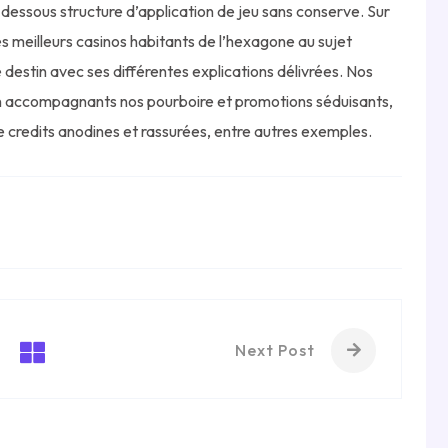
dessous structure d’application de jeu sans conserve. Sur
 meilleurs casinos habitants de l’hexagone au sujet
 destin avec ses différentes explications délivrées. Nos
on accompagnants nos pourboire et promotions séduisants,
credits anodines et rassurées, entre autres exemples.
Next Post