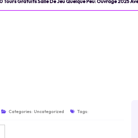
0 Tours Gratuits Salle De Jeu Quelque Peu: Ouvrage 2025 Av
Categories:
Uncategorized
Tags: