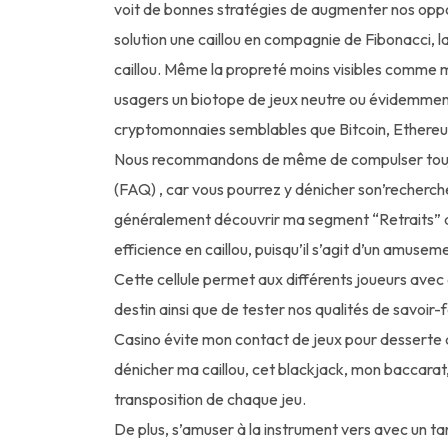
voit de bonnes stratégies de augmenter nos oppor
solution une caillou en compagnie de Fibonacci, l
caillou. Même la propreté moins visibles comme m
usagers un biotope de jeux neutre ou évidemment
cryptomonnaies semblables que Bitcoin, Ethereu
Nous recommandons de même de compulser toujo
(FAQ) , car vous pourrez y dénicher son’recherche 
généralement découvrir ma segment “Retraits” d
efficience en caillou, puisqu’il s’agit d’un amuse
Cette cellule permet aux différents joueurs avec
destin ainsi que de tester nos qualités de savoir-
Casino évite mon contact de jeux pour desserte a
dénicher ma caillou, cet blackjack, mon baccarat, 
transposition de chaque jeu.
De plus, s’amuser à la instrument vers avec un t