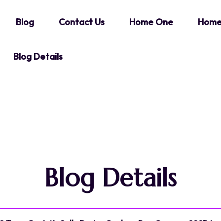
Blog
Contact Us
Home One
Home
Blog Details
Blog Details