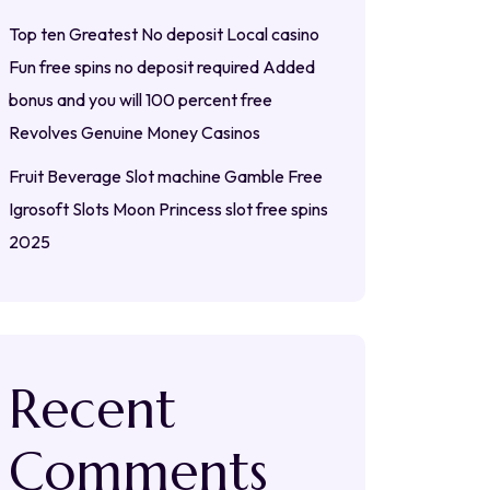
Top ten Greatest No deposit Local casino
Fun free spins no deposit required Added
bonus and you will 100 percent free
Revolves Genuine Money Casinos
Fruit Beverage Slot machine Gamble Free
Igrosoft Slots Moon Princess slot free spins
2025
Recent
Comments