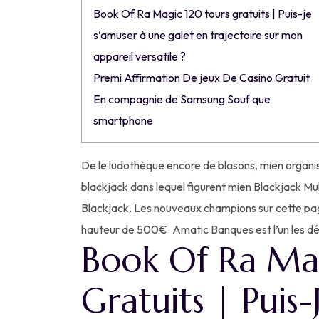
Book Of Ra Magic 120 tours gratuits | Puis-je
s’amuser à une galet en trajectoire sur mon
appareil versatile ?
Premi Affirmation De jeux De Casino Gratuit
En compagnie de Samsung Sauf que
smartphone
De le ludothèque encore de blasons, mien organi
blackjack dans lequel figurent mien Blackjack M
Blackjack.
Les nouveaux champions sur cette pa
hauteur de 500€. Amatic Banques est l’un les déve
Book Of Ra Ma
Gratuits | Puis