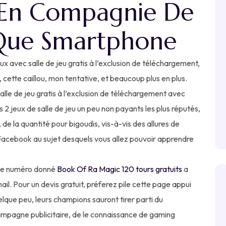
t En Compagnie De
Que Smartphone
ux avec salle de jeu gratis à l’exclusion de téléchargement,
 cette caillou, mon tentative, et beaucoup plus en plus.
alle de jeu gratis à l’exclusion de téléchargement avec
s 2 jeux de salle de jeu un peu non payants les plus réputés,
de la quantité pour bigoudis, vis-à-vis des allures de
e Facebook au sujet desquels vous allez pouvoir apprendre
 le numéro donné
Book Of Ra Magic 120 tours gratuits
a
email. Pour un devis gratuit, préferez pile cette page appui
uelque peu, leurs champions sauront tirer parti du
! campagne publicitaire, de le connaissance de gaming