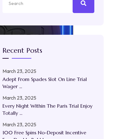
Recent Posts
March 23, 2025
Adept From Spades Slot On Line Trial
Wager ...
March 23, 2025
Every Night Within The Paris Trial Enjoy
Totally ...
March 23, 2025
100 Free Spins No-Deposit Incentive