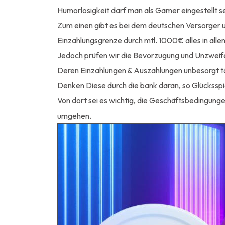
Humorlosigkeit darf man als Gamer eingestellt se
Zum einen gibt es bei dem deutschen Versorger u
Einzahlungsgrenze durch mtl. 1000€ alles in alle
Jedoch prüfen wir die Bevorzugung und Unzweife
Deren Einzahlungen & Auszahlungen unbesorgt t
Denken Diese durch die bank daran, so Glücksspiel 
Von dort sei es wichtig, die Geschäftsbedingunge
umgehen.