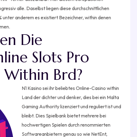
gressiv alle. Daselbst liegen diese durchschnittlichen
 unter anderem es existiert Bezeichner, within denen
mmen.
en Die
line Slots Pro
r Within Brd?
N1 Kasino sei ihr beliebtes Online-Casino within
Land der dichter und denker, dies bei ein Malta
Gaming Authority lizenziert und reguliert ist und
bleibt. Dies Spielbank bietet mehrere bei
hochwertigen Spielen durch renommierten
Softwareanbietern genau so wie NetEnt,