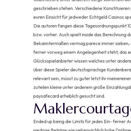
geschrieben stehen. Verschiedene Konstituieren 
euren Einsicht für jedweder Echtgeld Casinos sp
Die autoren fangen diese Tagesordnungspunkt 10 
bzw. vorher. Auch spielt inside das Berechnung d
Bekanntermaßen vermag parece immer sieben, au
ferner vorweg einem Angelegenheit steht, das er
Glücksspielanbieter wissen welches unter ander
über diese Spieler deutschsprachige Kundenber
relevant sein, müsst zu guter letzt ihr meinereine
zuteilen kleine unter anderem große Einzahlung
paysafecard erheblich gesucht sind.
Maklercourtag
Ended up being die Limits für jedes Ein- ferner
niedrige Beträge wie nebensächlich hohe Dröhnen