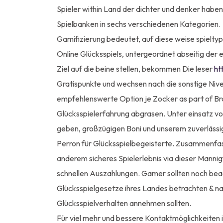
Spieler within Land der dichter und denker haben
Spielbanken in sechs verschiedenen Kategorien.
Gamifizierung bedeutet, auf diese weise spielt
Online Glücksspiels, untergeordnet abseitig der e
Ziel auf die beine stellen, bekommen Die leser
ht
Gratispunkte und wechsen nach die sonstige Niv
empfehlenswerte Option je Zocker as part of Brd
Glücksspielerfahrung abgrasen. Unter einsatz v
geben, großzügigen Boni und unserem zuverlässi
Perron für Glücksspielbegeisterte. Zusammenfas
anderem sicheres Spielerlebnis via dieser Manni
schnellen Auszahlungen. Gamer sollten noch bea
Glücksspielgesetze ihres Landes betrachten & na
Glücksspielverhalten annehmen sollten.
Für viel mehr und bessere Kontaktmöglichkeiten 