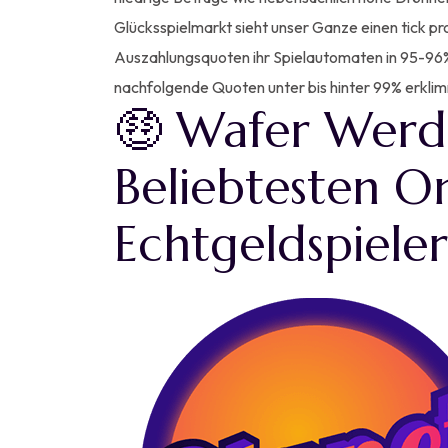
Glücksspielmarkt sieht unser Ganze einen tick pro
Auszahlungsquoten ihr Spielautomaten in 95-96%
nachfolgende Quoten unter bis hinter 99% erkli
🤑 Wafer Werd
Beliebtesten On
Echtgeldspiele