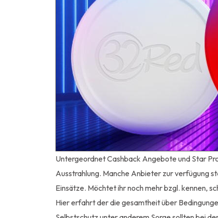
Untergeordnet Cashback Angebote und Star Pr
Ausstrahlung. Manche Anbieter zur verfügung stel
Einsätze. Möchtet ihr noch mehr bzgl. kennen, s
Hier erfahrt der die gesamtheit über Bedingung
Selbstschutz unter anderem Sorge sollten bei de