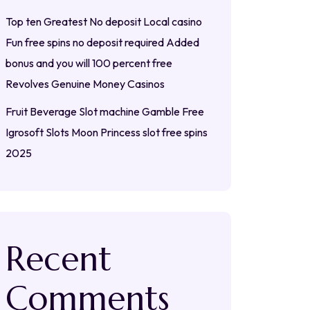
Top ten Greatest No deposit Local casino
Fun free spins no deposit required Added
bonus and you will 100 percent free
Revolves Genuine Money Casinos
Fruit Beverage Slot machine Gamble Free
Igrosoft Slots Moon Princess slot free spins
2025
Recent
Comments