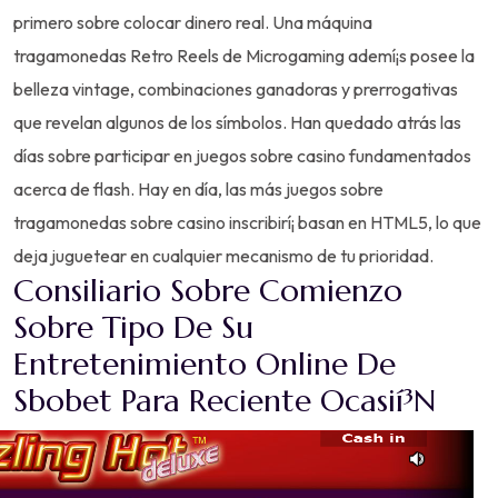
primero sobre colocar dinero real. Una máquina
tragamonedas Retro Reels de Microgaming ademí¡s posee la
belleza vintage, combinaciones ganadoras y prerrogativas
que revelan algunos de los símbolos. Han quedado atrás las
días sobre participar en juegos sobre casino fundamentados
acerca de flash. Hay en día, las más juegos sobre
tragamonedas sobre casino inscribirí¡ basan en HTML5, lo que
deja juguetear en cualquier mecanismo de tu prioridad.
Consiliario Sobre Comienzo
Sobre Tipo De Su
Entretenimiento Online De
Sbobet Para Reciente Ocasií³n