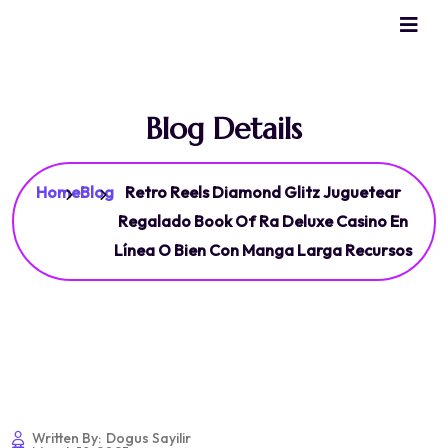
Blog Details
Home
Blog
Retro Reels Diamond Glitz Juguetear
Regalado Book Of Ra Deluxe Casino En
Línea O Bien Con Manga Larga Recursos
Written By:
Dogus Sayilir