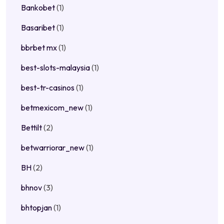
Bankobet
(1)
Basaribet
(1)
bbrbet mx
(1)
best-slots-malaysia
(1)
best-tr-casinos
(1)
betmexicom_new
(1)
Bettilt
(2)
betwarriorar_new
(1)
BH
(2)
bhnov
(3)
bhtopjan
(1)