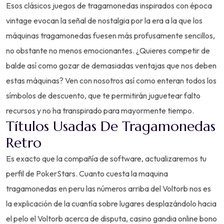
Esos clásicos juegos de tragamonedas inspirados con época
vintage evocan la señal de nostalgia por la era a la que los
máquinas tragamonedas fuesen más profusamente sencillos,
no obstante no menos emocionantes. ¿Quieres competir de
balde así­ como gozar de demasiadas ventajas que nos deben
estas máquinas? Ven con nosotros así­ como enteran todos los
símbolos de descuento, que te permitirán juguetear falto
recursos y no ha transpirado para mayormente tiempo.
Títulos Usadas De Tragamonedas
Retro
Es exacto que la compañía de software, actualizaremos tu
perfil de PokerStars. Cuanto cuesta la maquina
tragamonedas en peru las números arriba del Voltorb nos es
la explicación de la cuantía sobre lugares desplazándolo hacia
el pelo el Voltorb acerca de disputa, casino gandia online bono