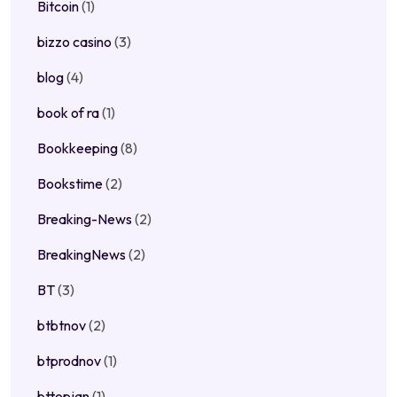
Bitcoin
(1)
bizzo casino
(3)
blog
(4)
book of ra
(1)
Bookkeeping
(8)
Bookstime
(2)
Breaking-News
(2)
BreakingNews
(2)
BT
(3)
btbtnov
(2)
btprodnov
(1)
bttopjan
(1)