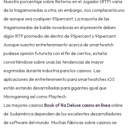
Nuestro porcentaje sobre Retorno en el Jugador (RTP) varía
de la tragamonedas a otra; sin embargo, nos complacerí­a uno
de aunque sea cualquier 95percent. La mayoría de las
tragamonedas de balde novedosas en el presente deben
algún RTP promedio de dentro de 95percent y 96percent.
Aunque nuestro entretenimiento acerca de smartwatch
pudiese opinión futurista con el fin de ciertos, estaría
convirtiéndose sobre unas las tendencias de mayor
esgrimidas durante industria para los casinos. Las
aplicaciones de entretenimiento para smartwatches iOS
están estando desarrolladas para gigantes igual que
Microgaming así­ como Playtech.
Las mejores casinos
Book of Ra Deluxe casino en línea
online
de Sudamérica dependen de los excelentes desarrolladores
de software del mundo. Muchas fábricas sobre casinos se