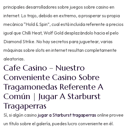
principales desarrolladores sobre juegos sobre casino en
internet. Lo trajo, debido en extremo, a prosperar su propia
mecánica “Hold & Spin”, cual está incluida referente a precios
igual que Chilli Heat, Wolf Gold desplazándolo hacia el pelo
Diamond Strike. No hay secretos para juguetear, varias
máquinas sobre slots en internet resultan completamente
aleatorias.
Cafe Casino – Nuestro
Conveniente Casino Sobre
Tragamonedas Referente A
Común | Jugar A Starburst
Tragaperras
Sí, si algún casino
jugar a Starburst tragaperras
online provee
un título sobre el galería, puedes lucro conveniente en él.