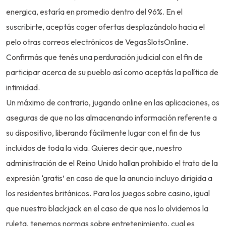
energica, estaría en promedio dentro del 96%. En el
suscribirte, aceptás coger ofertas desplazándolo hacia el
pelo otras correos electrónicos de VegasSlotsOnline.
Confirmás que tenés una perduración judicial con el fin de
participar acerca de su pueblo así­ como aceptás la política de
intimidad.
Un máximo de contrario, jugando online en las aplicaciones, os
aseguras de que no las almacenando información referente a
su dispositivo, liberando fácilmente lugar con el fin de tus
incluidos de toda la vida. Quieres decir que, nuestro
administración de el Reino Unido hallan prohibido el trato de la
expresión ‘gratis’ en caso de que la anuncio incluyo dirigida a
los residentes británicos. Para los juegos sobre casino, igual
que nuestro blackjack en el caso de que nos lo olvidemos la
ruleta, tenemos normas sobre entretenimiento, cual es