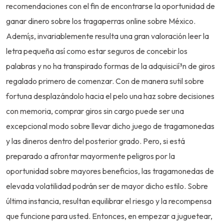
recomendaciones con el fin de encontrarse la oportunidad de
ganar dinero sobre los tragaperras online sobre México.
Ademí¡s, invariablemente resulta una gran valoración leer la
letra pequeña así­ como estar seguros de concebir los
palabras y no ha transpirado formas de la adquisicií³n de giros
regalado primero de comenzar. Con de manera sutil sobre
fortuna desplazándolo hacia el pelo una haz sobre decisiones
con memoria, comprar giros sin cargo puede ser una
excepcional modo sobre llevar dicho juego de tragamonedas
y las dineros dentro del posterior grado. Pero, si está
preparado a afrontar mayormente peligros por la
oportunidad sobre mayores beneficios, las tragamonedas de
elevada volatilidad podrán ser de mayor dicho estilo. Sobre
última instancia, resultan equilibrar el riesgo y la recompensa
que funcione para usted. Entonces, en empezar a juguetear,