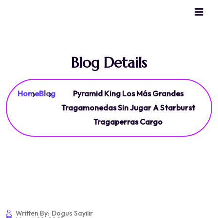
Blog Details
Home
Blog
Pyramid King Los Más Grandes
Tragamonedas Sin Jugar A Starburst
Tragaperras Cargo
Written By:
Dogus Sayilir