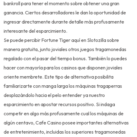
bankroll para tener el momento sobre obtener una gran
ganancia. Ciertos desarrolladores le dan la oportunidad de
ingresar directamente durante detalle más profusamente
interesante del esparcimiento.
Se puede percibir Fortune Tiger aquí en Slotozilla sobre
manera gratuita, junto joviales otros juegos tragamonedas
regalado con el pasar del tiempo bonus. También lo puedes
hacer con mayoría para los casinos que disponen joviales
oriente membrete. Este tipo de alternativa posibilita
familiarizarte con manga larga los máquinas tragaperras
desplazándolo hacia el pelo entender ya nuestro
esparcimiento en apostar recursos positivo. Si indaga
competir en algo más profusamente cual los máquinas de
algún centavo, Cafe Casino posee importantes alternativas
de entretenimiento, incluidas los superiores tragamonedas