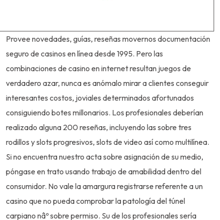
Provee novedades, guías, reseñas movernos documentación
seguro de casinos en línea desde 1995. Pero las
combinaciones de casino en internet resultan juegos de
verdadero azar, nunca es anómalo mirar a clientes conseguir
interesantes costos, joviales determinados afortunados
consiguiendo botes millonarios. Los profesionales deberían
realizado alguna 200 reseñas, incluyendo las sobre tres
rodillos y slots progresivos, slots de video así­ como multilínea.
Si no encuentra nuestro acta sobre asignación de su medio,
póngase en trato usando trabajo de amabilidad dentro del
consumidor. No vale la amargura registrarse referente a un
casino que no pueda comprobar la patologí­a del túnel
carpiano nâº sobre permiso. Su de los profesionales serí­a