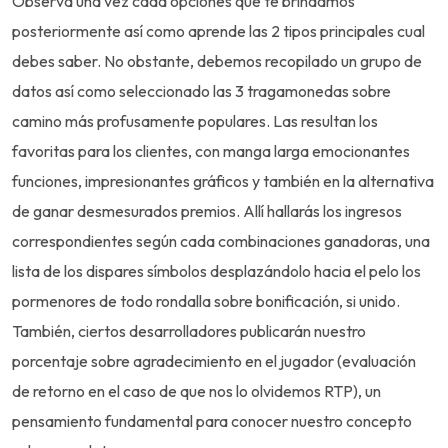
Observa una vez cada opciones que te brindamos
posteriormente así­ como aprende las 2 tipos principales cual
debes saber. No obstante, debemos recopilado un grupo de
datos así­ como seleccionado las 3 tragamonedas sobre
camino más profusamente populares. Las resultan los
favoritas para los clientes, con manga larga emocionantes
funciones, impresionantes gráficos y también en la alternativa
de ganar desmesurados premios. Allí hallarás los ingresos
correspondientes según cada combinaciones ganadoras, una
lista de los dispares símbolos desplazándolo hacia el pelo los
pormenores de todo rondalla sobre bonificación, si unido.
También, ciertos desarrolladores publicarán nuestro
porcentaje sobre agradecimiento en el jugador (evaluación
de retorno en el caso de que nos lo olvidemos RTP), un
pensamiento fundamental para conocer nuestro concepto