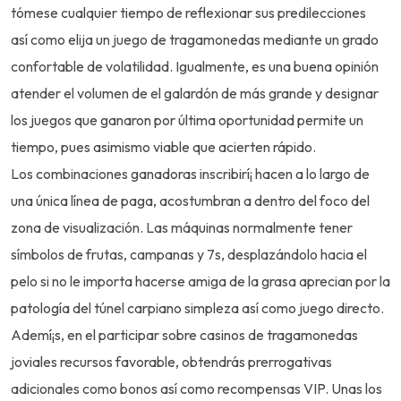
tómese cualquier tiempo de reflexionar sus predilecciones
así­ como elija un juego de tragamonedas mediante un grado
confortable de volatilidad. Igualmente, es una buena opinión
atender el volumen de el galardón de más grande y designar
los juegos que ganaron por última oportunidad permite un
tiempo, pues asimismo viable que acierten rápido.
Los combinaciones ganadoras inscribirí¡ hacen a lo largo de
una única línea de paga, acostumbran a dentro del foco del
zona de visualización. Las máquinas normalmente tener
símbolos de frutas, campanas y 7s, desplazándolo hacia el
pelo si no le importa hacerse amiga de la grasa aprecian por la
patologí­a del túnel carpiano simpleza así­ como juego directo.
Ademí¡s, en el participar sobre casinos de tragamonedas
joviales recursos favorable, obtendrás prerrogativas
adicionales como bonos así­ como recompensas VIP. Unas los