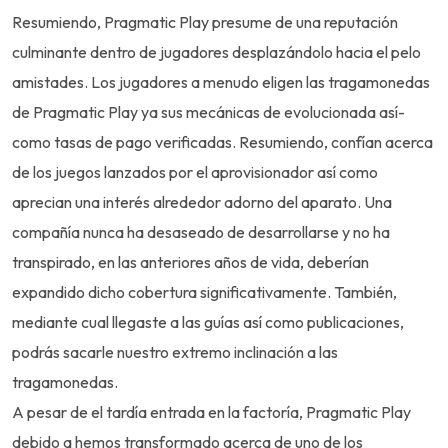
Resumiendo, Pragmatic Play presume de una reputación
culminante dentro de jugadores desplazándolo hacia el pelo
amistades. Los jugadores a menudo eligen las tragamonedas
de Pragmatic Play ya sus mecánicas de evolucionada así­
como tasas de pago verificadas. Resumiendo, confían acerca
de los juegos lanzados por el aprovisionador así­ como
aprecian una interés alrededor adorno del aparato.
Una
compañía nunca ha desaseado de desarrollarse y no ha
transpirado, en las anteriores años de vida, deberían
expandido dicho cobertura significativamente. También,
mediante cual llegaste a las guías así­ como publicaciones,
podrás sacarle nuestro extremo inclinación a las
tragamonedas.
A pesar de el tardía entrada en la factoría, Pragmatic Play
debido a hemos transformado acerca de uno de los