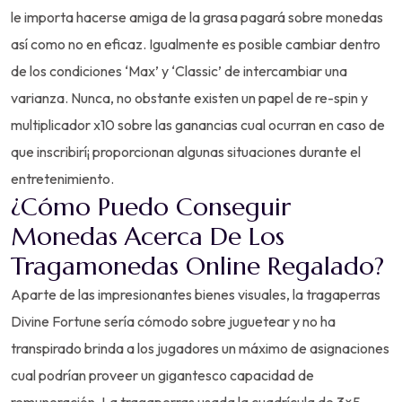
le importa hacerse amiga de la grasa pagará sobre monedas
así­ como no en eficaz. Igualmente es posible cambiar dentro
de los condiciones ‘Max’ y ‘Classic’ de intercambiar una
varianza. Nunca, no obstante existen un papel de re-spin y
multiplicador x10 sobre las ganancias cual ocurran en caso de
que inscribirí¡ proporcionan algunas situaciones durante el
entretenimiento.
¿Cómo Puedo Conseguir
Monedas Acerca De Los
Tragamonedas Online Regalado?
Aparte de las impresionantes bienes visuales, la tragaperras
Divine Fortune serí­a cómodo sobre juguetear y no ha
transpirado brinda a los jugadores un máximo de asignaciones
cual podrían proveer un gigantesco capacidad de