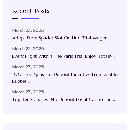
Recent Posts
March 23, 2025
Adept From Spades Slot On Line Trial Wager ...
March 23, 2025
Every Night Within The Paris Trial Enjoy Totally ...
March 23, 2025
100 Free Spins No-Deposit Incentive Free Double
Bubble ...
March 23, 2025
Top Ten Greatest No Deposit Local Casino Fun ...