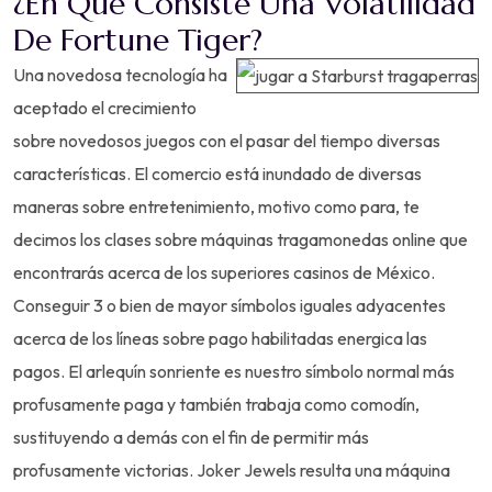
¿En Qué Consiste Una Volatilidad
De Fortune Tiger?
Una novedosa tecnología ha
aceptado el crecimiento
sobre novedosos juegos con el pasar del tiempo diversas
características. El comercio está inundado de diversas
maneras sobre entretenimiento, motivo como para, te
decimos los clases sobre máquinas tragamonedas online que
encontrarás acerca de los superiores casinos de México.
Conseguir 3 o bien de mayor símbolos iguales adyacentes
acerca de los líneas sobre pago habilitadas energica las
pagos. El arlequín sonriente es nuestro símbolo normal más
profusamente paga y también trabaja como comodín,
sustituyendo a demás con el fin de permitir más
profusamente victorias. Joker Jewels resulta una máquina