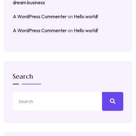
dream business
A WordPress Commenter
on
Hello world!
A WordPress Commenter
on
Hello world!
Search