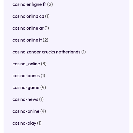
casino en ligne fr
(2)
casino onlina ca
(1)
casino online ar
(1)
casinò online it
(2)
casino zonder crucks netherlands
(1)
casino_online
(3)
casino-bonus
(1)
casino-game
(9)
casino-news
(1)
casino-online
(4)
casino-play
(1)