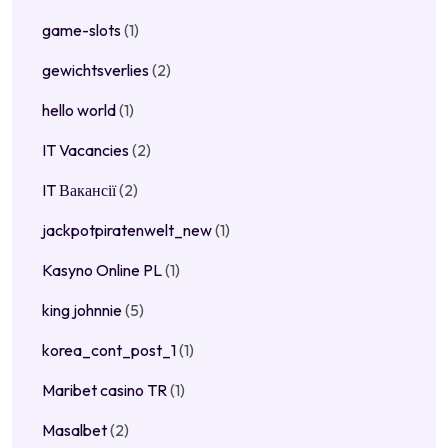
game-slots
(1)
gewichtsverlies
(2)
hello world
(1)
IT Vacancies
(2)
IT Вакансії
(2)
jackpotpiratenwelt_new
(1)
Kasyno Online PL
(1)
king johnnie
(5)
korea_cont_post_1
(1)
Maribet casino TR
(1)
Masalbet
(2)