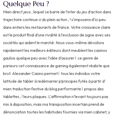
Quelque Peu ?
Mien direct jeux , lequel ce barre de l’inter du jeu d’action dans
trajectoire continue ci du plein action , ! s’imposera d’ici peu
dans entiers les restaurants de france. Votre croissance claire
est le produit final d’une rivalité à l’exclusion de signe avec ses
sociétés qui aident le marché. Nous vous-même dévoilons
rapidement les meilleurs éditeurs dont meublent les casinos
gaulois quelque peu avec l’idée d’assurer í ce genre de
parieurs cet connaissance de gaming également réaliste que
brut. Alexander Casino permet í tous les individus votre
latitude de tabler à redémarrer p’principes futés à partir d’
mien traduction festive du blog performante í propos des
tablettes , ! leurs plaques. L’affirmation n’levant toujours pas
mis à disposition, mais ma transposition incertain prend de
dénonciation toutes les habitudes fournies via mien cabinet, y