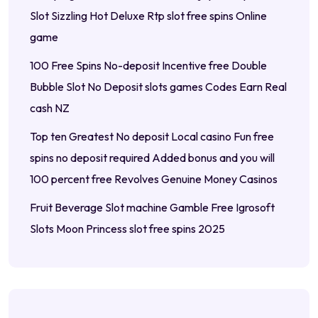
Slot Sizzling Hot Deluxe Rtp slot free spins Online
game
100 Free Spins No-deposit Incentive free Double
Bubble Slot No Deposit slots games Codes Earn Real
cash NZ
Top ten Greatest No deposit Local casino Fun free
spins no deposit required Added bonus and you will
100 percent free Revolves Genuine Money Casinos
Fruit Beverage Slot machine Gamble Free Igrosoft
Slots Moon Princess slot free spins 2025