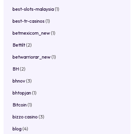
best-slots-malaysia
(1)
best-tr-casinos
(1)
betmexicom_new
(1)
Bettilt
(2)
betwarriorar_new
(1)
BH
(2)
bhnov
(3)
bhtopjan
(1)
Bitcoin
(1)
bizzo casino
(3)
blog
(4)