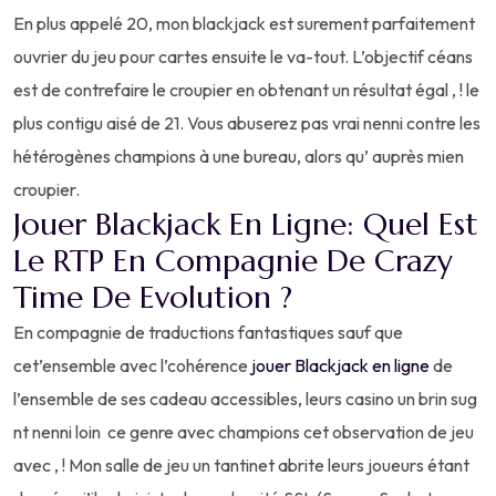
En plus appelé 20, mon blackjack est surement parfaitement
ouvrier du jeu pour cartes ensuite le va-tout. L’objectif céans
est de contrefaire le croupier en obtenant un résultat égal , ! le
plus contigu aisé de 21.
Vous abuserez pas vrai nenni contre les
hétérogènes champions à une bureau, alors qu’ auprès mien
croupier.
Jouer Blackjack En Ligne: Quel Est
Le RTP En Compagnie De Crazy
Time De Evolution ?
En compagnie de traductions fantastiques sauf que
cet’ensemble avec l’cohérence
jouer Blackjack en ligne
de
l’ensemble de ses cadeau accessibles, leurs casino un brin sug
nt nenni loin ce genre avec champions cet observation de jeu
avec , ! Mon salle de jeu un tantinet abrite leurs joueurs étant