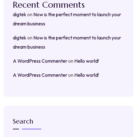
Recent Comments
digtek
on
Now is the perfect moment to launch your
dream business
digtek
on
Now is the perfect moment to launch your
dream business
A WordPress Commenter
on
Hello world!
A WordPress Commenter
on
Hello world!
Search