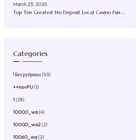
March 23, 2025
Top Ten Greatest No Deposit Local Casino Fun ...
Categories
! Без рубрики
(53)
++novPU
(1)
1
(28)
10000_wa
(4)
10000_wa2
(2)
10060_wa
(2)