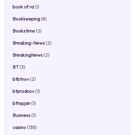
book of ra
(1)
Bookkeeping
(8)
Bookstime
(2)
Breaking-News
(2)
BreakingNews
(2)
BT
(3)
btbtnov
(2)
btprodnov
(1)
bttopjan
(1)
Business
(1)
casino
(138)