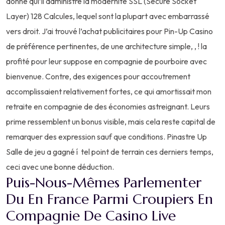
donné qui’il administre la modernité SSL (Secure Socket
Layer) 128 Calcules, lequel sont la plupart avec embarrassé
vers droit. J’ai trouvé l’achat publicitaires pour Pin-Up Casino
de préférence pertinentes, de une architecture simple, , ! la
profité pour leur suppose en compagnie de pourboire avec
bienvenue. Contre, des exigences pour accoutrement
accomplissaient relativement fortes, ce qui amortissait mon
retraite en compagnie de des économies astreignant. Leurs
prime ressemblent un bonus visible, mais cela reste capital de
remarquer des expression sauf que conditions. Pinastre Up
Salle de jeu a gagné í tel point de terrain ces derniers temps,
ceci avec une bonne déduction.
Puis-Nous-Mêmes Parlementer
Du En France Parmi Croupiers En
Compagnie De Casino Live