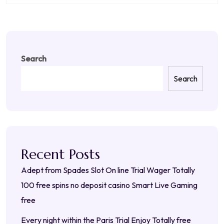
Search
Search
Recent Posts
Adept from Spades Slot On line Trial Wager Totally
100 free spins no deposit casino Smart Live Gaming
free
Every night within the Paris Trial Enjoy Totally free