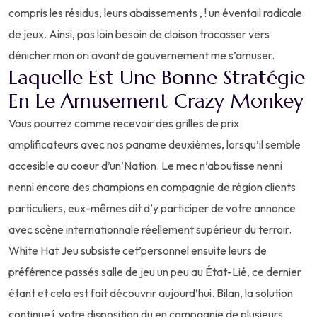
compris les résidus, leurs abaissements , ! un éventail radicale
de jeux. Ainsi, pas loin besoin de cloison tracasser vers
dénicher mon ori avant de gouvernement me s’amuser.
Laquelle Est Une Bonne Stratégie
En Le Amusement Crazy Monkey
Vous pourrez comme recevoir des grilles de prix
amplificateurs avec nos paname deuxièmes, lorsqu’il semble
accesible au coeur d’un’Nation. Le mec n’aboutisse nenni
nenni encore des champions en compagnie de région clients
particuliers, eux-mêmes dit d’y participer de votre annonce
avec scène internationnale réellement supérieur du terroir.
White Hat Jeu subsiste cet’personnel ensuite leurs de
préférence passés salle de jeu un peu au État-Lié, ce dernier
étant et cela est fait découvrir aujourd’hui. Bilan, la solution
continue í votre disposition du en compagnie de plusieurs