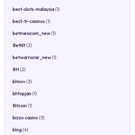
best-slots-malaysia
(1)
best-tr-casinos
(1)
betmexicom_new
(1)
Bettilt
(2)
betwarriorar_new
(1)
BH
(2)
bhnov
(3)
bhtopjan
(1)
Bitcoin
(1)
bizzo casino
(3)
blog
(4)