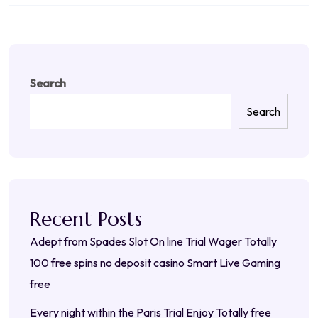
Search
Search
Recent Posts
Adept from Spades Slot On line Trial Wager Totally
100 free spins no deposit casino Smart Live Gaming
free
Every night within the Paris Trial Enjoy Totally free