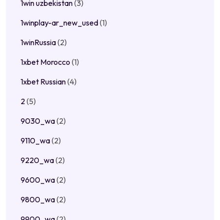
1win uzbekistan
(3)
1winplay-ar_new_used
(1)
1winRussia
(2)
1xbet Morocco
(1)
1xbet Russian
(4)
2
(5)
9030_wa
(2)
9110_wa
(2)
9220_wa
(2)
9600_wa
(2)
9800_wa
(2)
9900_wa
(2)