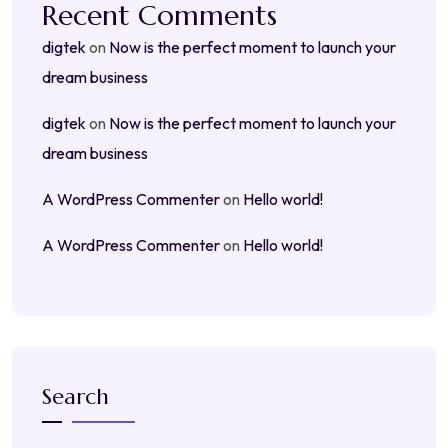
Recent Comments
digtek
on
Now is the perfect moment to launch your
dream business
digtek
on
Now is the perfect moment to launch your
dream business
A WordPress Commenter
on
Hello world!
A WordPress Commenter
on
Hello world!
Search