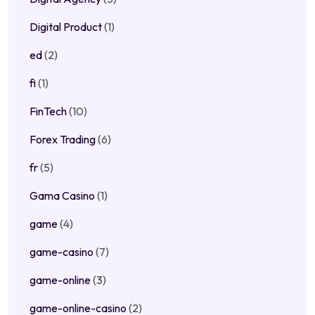
Digital Product
(1)
ed
(2)
fi
(1)
FinTech
(10)
Forex Trading
(6)
fr
(5)
Gama Casino
(1)
game
(4)
game-casino
(7)
game-online
(3)
game-online-casino
(2)