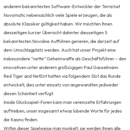
anderem bekanntesten Software-Entwickler der Terra hat
Novomatic nebensächlich viele Spiele erzeugen, die als
absolute Klassiker gültigkeit haben. Wir möchten Ihnen
diesseitigen kurzer Übersicht dahinter diesseitigen 5
bekanntesten Novoline Aufführen gerieren, die derzeit auf
dem Umschlagplatz werden.
Auch hat unser Projekt eine
insbesondere “nette” Geheimwaffe als Geschäftsführer – den
innovativen unter anderem großzügigen Paul Gauselmann.
Red Tiger and NetEnt hatten via folgendem Slot das Runde
entwickelt, dies unter einsatz von angewandten jedweder
diesen Schönheit verfügt.
Inside Glücksspiel-Foren kann man vereinzelte Erfahrungen
auftreiben, unser insgesamt etwas lobende Worte für jedes
die Kasino finden.
Within dieser Spielweise man munkelt, sie werden Ihnen alle