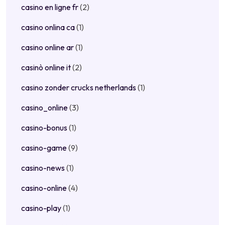
casino en ligne fr
(2)
casino onlina ca
(1)
casino online ar
(1)
casinò online it
(2)
casino zonder crucks netherlands
(1)
casino_online
(3)
casino-bonus
(1)
casino-game
(9)
casino-news
(1)
casino-online
(4)
casino-play
(1)