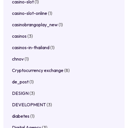
casino-slot
(1)
casino-slot-online
(1)
casinobrangoplay_new
(1)
casinos
(3)
casinos-in-thailand
(1)
chnov
(1)
Cryptocurrency exchange
(8)
de_post
(1)
DESIGN
(3)
DEVELOPMENT
(3)
diabetes
(1)
Digital Agency
(3)