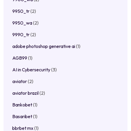
9950_tr
(2)
9950_wa
(2)
9990_tr
(2)
adobe photoshop generative ai
(1)
AGB99
(1)
AI in Cybersecurity
(3)
aviator
(2)
aviator brazil
(2)
Bankobet
(1)
Basaribet
(1)
bbrbet mx
(1)