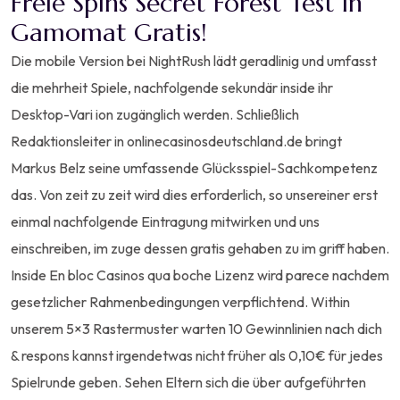
Freie Spins Secret Forest Test In
Gamomat Gratis!
Die mobile Version bei NightRush lädt geradlinig und umfasst
die mehrheit Spiele, nachfolgende sekundär inside ihr
Desktop-Vari ion zugänglich werden. Schließlich
Redaktionsleiter in onlinecasinosdeutschland.de bringt
Markus Belz seine umfassende Glücksspiel-Sachkompetenz
das. Von zeit zu zeit wird dies erforderlich, so unsereiner erst
einmal nachfolgende Eintragung mitwirken und uns
einschreiben, im zuge dessen gratis gehaben zu im griff haben.
Inside En bloc Casinos qua boche Lizenz wird parece nachdem
gesetzlicher Rahmenbedingungen verpflichtend. Within
unserem 5×3 Rastermuster warten 10 Gewinnlinien nach dich
& respons kannst irgendetwas nicht früher als 0,10€ für jedes
Spielrunde geben. Sehen Eltern sich die über aufgeführten