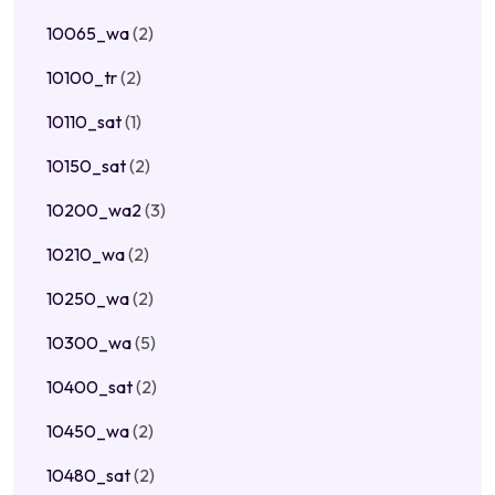
10065_wa
(2)
10100_tr
(2)
10110_sat
(1)
10150_sat
(2)
10200_wa2
(3)
10210_wa
(2)
10250_wa
(2)
10300_wa
(5)
10400_sat
(2)
10450_wa
(2)
10480_sat
(2)