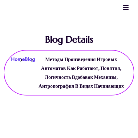
Blog Details
Home
Blog
Методы Произведения Игровых
Автоматов Как Работают, Понятия,
Логичность Вдобавок Механизм,
Антропография В Видах Начинающих