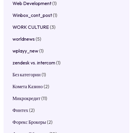
Web Development
(1)
Winbox_cont_post
(1)
WORK CULTURE
(3)
worldnews
(5)
wplayy_new
(1)
zendesk vs. intercom
(1)
Без категории
(1)
Комета Казино
(2)
Микрокредит
(11)
Финтех
(2)
Форекс Брокеры
(2)