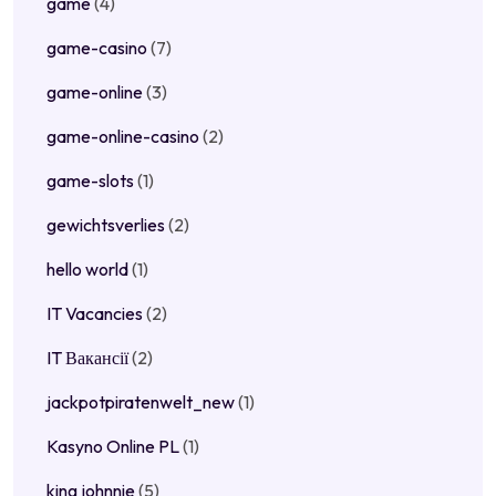
game
(4)
game-casino
(7)
game-online
(3)
game-online-casino
(2)
game-slots
(1)
gewichtsverlies
(2)
hello world
(1)
IT Vacancies
(2)
IT Вакансії
(2)
jackpotpiratenwelt_new
(1)
Kasyno Online PL
(1)
king johnnie
(5)