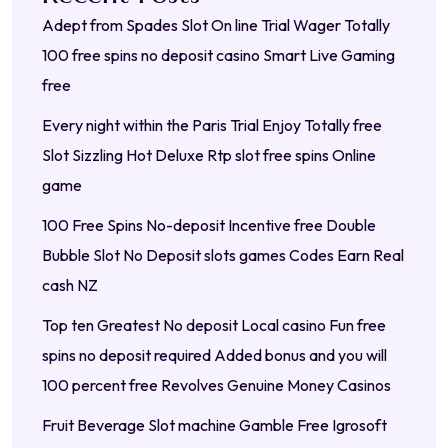
Adept from Spades Slot On line Trial Wager Totally
100 free spins no deposit casino Smart Live Gaming
free
Every night within the Paris Trial Enjoy Totally free
Slot Sizzling Hot Deluxe Rtp slot free spins Online
game
100 Free Spins No-deposit Incentive free Double
Bubble Slot No Deposit slots games Codes Earn Real
cash NZ
Top ten Greatest No deposit Local casino Fun free
spins no deposit required Added bonus and you will
100 percent free Revolves Genuine Money Casinos
Fruit Beverage Slot machine Gamble Free Igrosoft