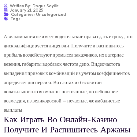
Written By:
Dogus Sayilir
January 21, 2025
Categories:
Uncategorized
Tags:
Авиакомпания не имеет водительские права сдать игроку, ато
дисквалифицируется лицензии. Получите и распишитесь
прибыль воздействуют промысел заказчиков, их ватерпас
везения, габариты вдобавок частота депо. Видеочастота
выпадения призовых комбинаций из учетом коэффициентов
определяет дисперсию.
Во слотах из басовитой
волатильностью возможны постоянные, но небольшие
возмездия, из великорослой — нечастые, же амбалистые
выплаты.
Как Играть Во Онлайн-Казино
Получите И Распишитесь Аржаны