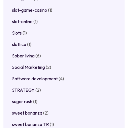
slot-game-casino
(1)
slot-online
(1)
Slots
(1)
slottica
(1)
Sober living
(6)
Social Marketing
(2)
Software development
(4)
STRATEGY
(2)
sugar rush
(1)
sweet bonanza
(2)
sweet bonanza TR
(1)