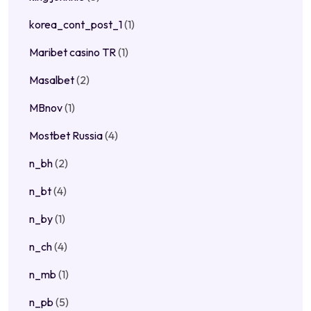
korea_cont_post_1
(1)
Maribet casino TR
(1)
Masalbet
(2)
MBnov
(1)
Mostbet Russia
(4)
n_bh
(2)
n_bt
(4)
n_by
(1)
n_ch
(4)
n_mb
(1)
n_pb
(5)