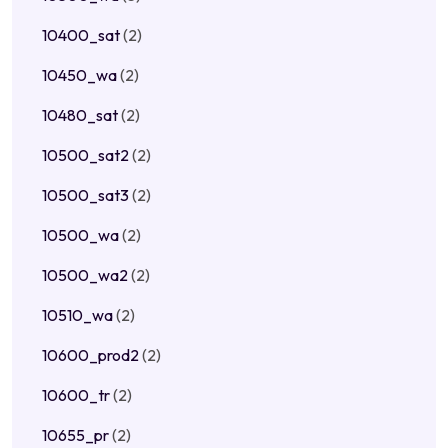
10400_sat
(2)
10450_wa
(2)
10480_sat
(2)
10500_sat2
(2)
10500_sat3
(2)
10500_wa
(2)
10500_wa2
(2)
10510_wa
(2)
10600_prod2
(2)
10600_tr
(2)
10655_pr
(2)