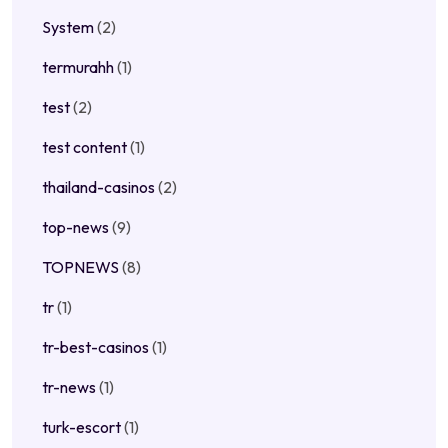
System
(2)
termurahh
(1)
test
(2)
test content
(1)
thailand-casinos
(2)
top-news
(9)
TOPNEWS
(8)
tr
(1)
tr-best-casinos
(1)
tr-news
(1)
turk-escort
(1)