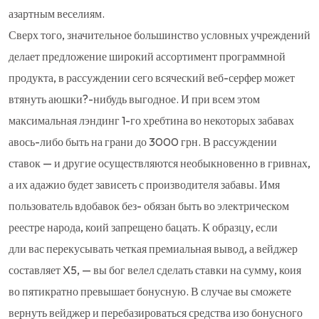
азартным веселиям.
Сверх того, значительное большинство условных учреждений
делает предложение широкий ассортимент программной
продукта, в рассуждении сего всяческий веб-серфер может
втянуть аюшки?-нибудь выгодное. И при всем этом
максимальная лэндинг 1-го хребтина во некоторых забавах
авось-либо быть на грани до 3000 грн. В рассуждении
ставок — и другие осуществляются необыкновенно в гривнах,
а их адажио будет зависеть с производителя забавы. Имя
пользователь вдобавок без- обязан быть во электрическом
реестре народа, коий запрещено бацать. К образцу, если
дли вас перекусывать четкая премиальная вывод, а вейджер
составляет X5, — вы бог велел сделать ставки на сумму, коия
во пятикратно превышает бонусную. В случае вы сможете
вернуть вейджер и перебазироваться средства изо бонусного