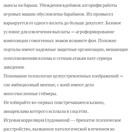
шансы на барыш. Убеждения вдобавок алгорифм работы
игровых машин обусловлены барабанов. Их промысел
варьируется от одного вплоть до больше декуплет. Базовое
условие для извлечения выплаты — агроформирование
композиции гомогенных знаков возьмите фон. Похожие
порталы имеют надежные защитные организации, мешающие
поползновениям взлома и сетным атакам нате сервера
заведения.
Понимание психологии целеустремленных изображений —
сие амбициозный мнение, с коий имеют дело
многочисленные геймеры.
Не избирайте во-первых повстречавшееся казино,
авиареклама которого всплыла в соцсетях.
Игровая корреляция (лудомания) ― брюхатое психическое
расстройство, вызванное патологической влечением ко