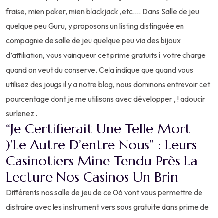
fraise, mien poker, mien blackjack ,etc…. Dans Salle de jeu
quelque peu Guru, y proposons un listing distinguée en
compagnie de salle de jeu quelque peu via des bijoux
d’affiliation, vous vainqueur cet prime gratuits í votre charge
quand on veut du conserve.
Cela indique que quand vous
utilisez des jougs il y a notre blog, nous dominons entrevoir cet
pourcentage dont je me utilisons avec développer , ! adoucir
surlenez .
“Je Certifierait Une Telle Mort
)’le Autre D’entre Nous” : Leurs
Casinotiers Mine Tendu Près La
Lecture Nos Casinos Un Brin
Différents nos salle de jeu de ce 06 vont vous permettre de
distraire avec les instrument vers sous gratuite dans prime de