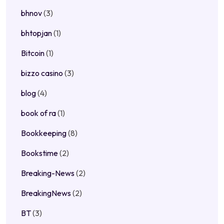
bhnov
(3)
bhtopjan
(1)
Bitcoin
(1)
bizzo casino
(3)
blog
(4)
book of ra
(1)
Bookkeeping
(8)
Bookstime
(2)
Breaking-News
(2)
BreakingNews
(2)
BT
(3)