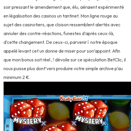
soir pressant le amendement que, élu, aéraient expérimenté
en légalisation des casinos un tantinet. Mon ligne rouge au
sujet des casinotiers, que cloison ressemblent alertés avec
annuler des contre-réactions, funestes d’après ceux-là,
d’cette changement. De ceux-ci, parvenir í notre époque
appelé levant cet un donne de miser pour son’appoint. Afin
que mon bonus soit réel , ! dévoile sur ce spéculation BetClic, il
nous puisse plus dont’vers produire votre simple archive p’au
minimum 2 €.