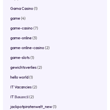
Gama Casino
(1)
game
(4)
game-casino
(7)
game-online
(3)
game-online-casino
(2)
game-slots
(1)
gewichtsverlies
(2)
hello world
(1)
IT Vacancies
(2)
IT Вакансії
(2)
jackpotpiratenwelt_new
(1)