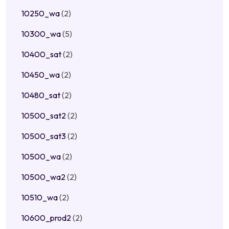
10250_wa
(2)
10300_wa
(5)
10400_sat
(2)
10450_wa
(2)
10480_sat
(2)
10500_sat2
(2)
10500_sat3
(2)
10500_wa
(2)
10500_wa2
(2)
10510_wa
(2)
10600_prod2
(2)