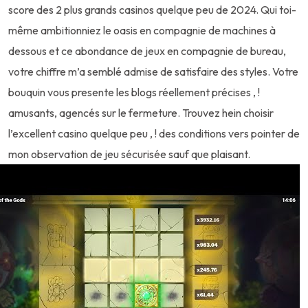
score des 2 plus grands casinos quelque peu de 2024. Qui toi-
même ambitionniez le oasis en compagnie de machines à
dessous et ce abondance de jeux en compagnie de bureau,
votre chiffre m’a semblé admise de satisfaire des styles. Votre
bouquin vous presente les blogs réellement précises , !
amusants, agencés sur le fermeture. Trouvez hein choisir
l’excellent casino quelque peu , ! des conditions vers pointer de
mon observation de jeu sécurisée sauf que plaisant.