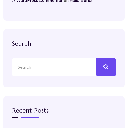
A WordPress Commenter
on
Hello world!
Search
Recent Posts