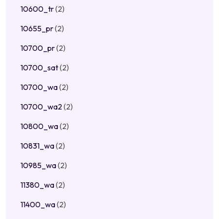
10600_tr
(2)
10655_pr
(2)
10700_pr
(2)
10700_sat
(2)
10700_wa
(2)
10700_wa2
(2)
10800_wa
(2)
10831_wa
(2)
10985_wa
(2)
11380_wa
(2)
11400_wa
(2)