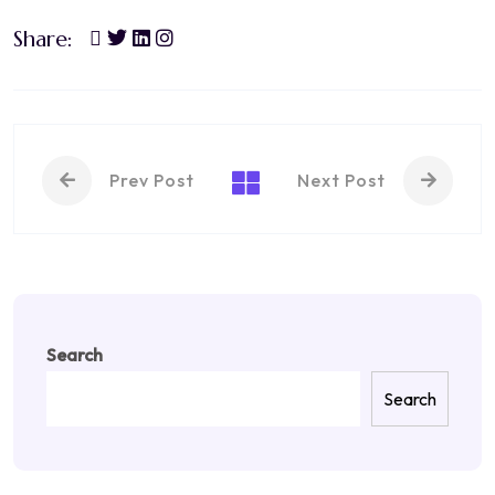
Share:
Prev Post
Next Post
Search
Search