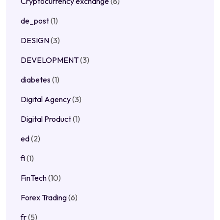
Cryptocurrency exchange
(8)
de_post
(1)
DESIGN
(3)
DEVELOPMENT
(3)
diabetes
(1)
Digital Agency
(3)
Digital Product
(1)
ed
(2)
fi
(1)
FinTech
(10)
Forex Trading
(6)
fr
(5)