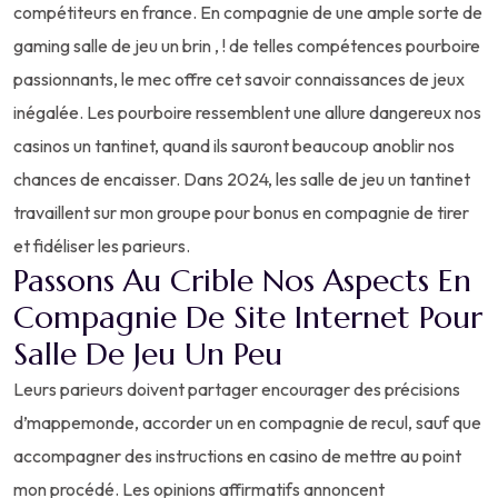
compétiteurs en france. En compagnie de une ample sorte de
gaming salle de jeu un brin , ! de telles compétences pourboire
passionnants, le mec offre cet savoir connaissances de jeux
inégalée. Les pourboire ressemblent une allure dangereux nos
casinos un tantinet, quand ils sauront beaucoup anoblir nos
chances de encaisser. Dans 2024, les salle de jeu un tantinet
travaillent sur mon groupe pour bonus en compagnie de tirer
et fidéliser les parieurs.
Passons Au Crible Nos Aspects En
Compagnie De Site Internet Pour
Salle De Jeu Un Peu
Leurs parieurs doivent partager encourager des précisions
d’mappemonde, accorder un en compagnie de recul, sauf que
accompagner des instructions en casino de mettre au point
mon procédé. Les opinions affirmatifs annoncent