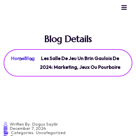
Blog Details
Home
Blog
Les Salle De Jeu Un Brin Gaulois De
2024: Marketing, Jeux Ou Pourboire
Written By:
Dogus Sayilir
December 7, 2024
Categories:
Uncategorized