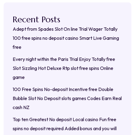
Recent Posts
Adept from Spades Slot On line Trial Wager Totally
100 free spins no deposit casino Smart Live Gaming
free
Every night within the Paris Trial Enjoy Totally free
Slot Sizzling Hot Deluxe Rtp slot free spins Online
game
100 Free Spins No-deposit Incentive free Double
Bubble Slot No Deposit slots games Codes Earn Real
cash NZ
Top ten Greatest No deposit Local casino Fun free
spins no deposit required Added bonus and you will