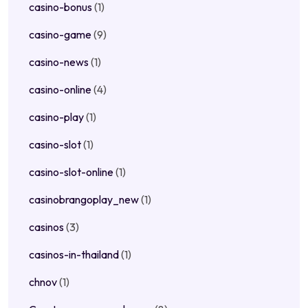
casino-bonus
(1)
casino-game
(9)
casino-news
(1)
casino-online
(4)
casino-play
(1)
casino-slot
(1)
casino-slot-online
(1)
casinobrangoplay_new
(1)
casinos
(3)
casinos-in-thailand
(1)
chnov
(1)