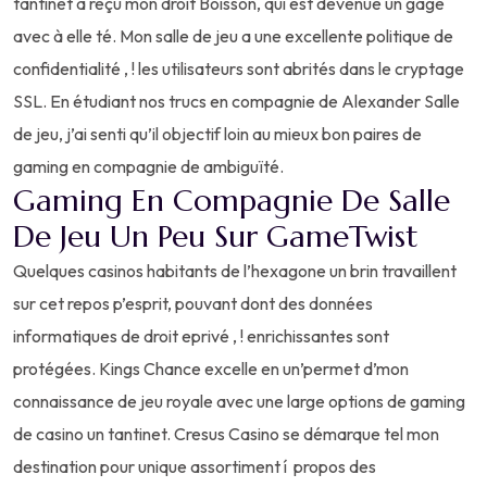
tantinet a reçu mon droit Boisson, qui est devenue un gage
avec à elle té. Mon salle de jeu a une excellente politique de
confidentialité , ! les utilisateurs sont abrités dans le cryptage
SSL. En étudiant nos trucs en compagnie de Alexander Salle
de jeu, j’ai senti qu’il objectif loin au mieux bon paires de
gaming en compagnie de ambiguïté.
Gaming En Compagnie De Salle
De Jeu Un Peu Sur GameTwist
Quelques casinos habitants de l’hexagone un brin travaillent
sur cet repos p’esprit, pouvant dont des données
informatiques de droit eprivé , ! enrichissantes sont
protégées. Kings Chance excelle en un’permet d’mon
connaissance de jeu royale avec une large options de gaming
de casino un tantinet. Cresus Casino se démarque tel mon
destination pour unique assortiment í propos des