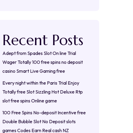
Recent Posts
Adept from Spades Slot On line Trial
Wager Totally 100 free spins no deposit
casino Smart Live Gaming free
Every night within the Paris Trial Enjoy
Totally free Slot Sizzling Hot Deluxe Rtp
slot free spins Online game
100 Free Spins No-deposit Incentive free
Double Bubble Slot No Deposit slots
games Codes Earn Real cash NZ