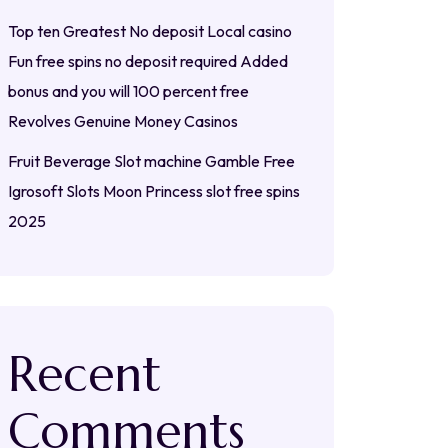
Top ten Greatest No deposit Local casino
Fun free spins no deposit required Added
bonus and you will 100 percent free
Revolves Genuine Money Casinos
Fruit Beverage Slot machine Gamble Free
Igrosoft Slots Moon Princess slot free spins
2025
Recent
Comments