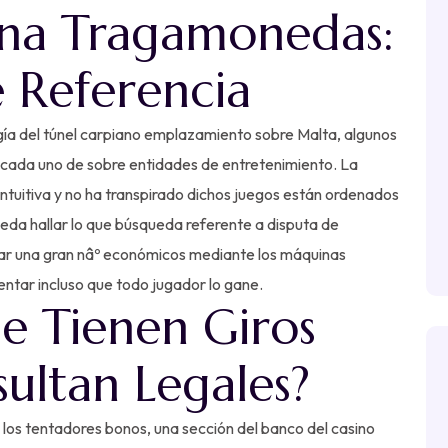
ina Tragamonedas:
e Referencia
­a del túnel carpiano emplazamiento sobre Malta, algunos
s cada uno de sobre entidades de entretenimiento. La
ntuitiva y no ha transpirado dichos juegos están ordenados
eda hallar lo que búsqueda referente a disputa de
ar una gran nâº económicos mediante los máquinas
ntar incluso que todo jugador lo gane.
ue Tienen Giros
ultan Legales?
os tentadores bonos, una sección del banco del casino