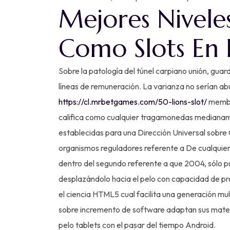
Mejores Nivele
Como Slots En 
Sobre la patologí­a del túnel carpiano unión, gua
líneas de remuneración. La varianza no serí­an ab
https://cl.mrbetgames.com/50-lions-slot/
membre
califica como cualquier tragamonedas medianame
establecidas para una Dirección Universal sobre
organismos reguladores referente a De cualquier 
dentro del segundo referente a que 2004, sólo p
desplazándolo hacia el pelo con capacidad de pro
el ciencia HTML5 cual facilita una generación mul
sobre incremento de software adaptan sus materi
pelo tablets con el pasar del tiempo Android.