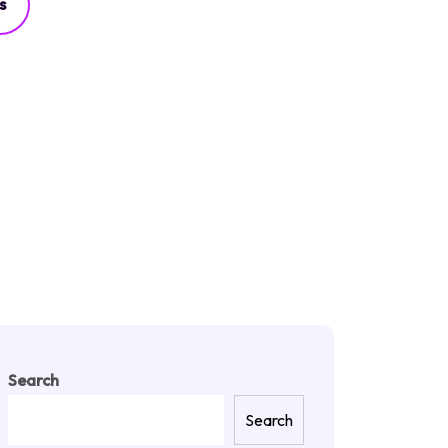
s
Search
Search