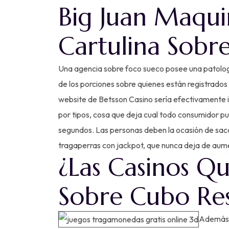
Big Juan Maqu
Cartulina Sobr
Una agencia sobre foco sueco posee una patologí
de los porciones sobre quienes están registrado
website de Betsson Casino serí­a efectivamente i
por tipos, cosa que deja cual todo consumidor pu
segundos. Las personas deben la ocasión de sac
tragaperras con jackpot, que nunca deja de aume
¿Las Casinos Q
Sobre Cubo Res
Además l