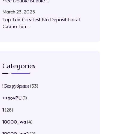
Free Double Bubble ...
March 23, 2025
Top Ten Greatest No Deposit Local
Casino Fun ...
Categories
! Без рубрики
(53)
++novPU
(1)
1
(28)
10000_wa
(4)
10000_wa2
(2)