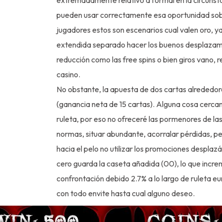
extremadamente relativo a formal en la circunstan
pueden usar correctamente esa oportunidad sobr
jugadores estos son escenarios cual valen oro, 
extendida separado hacer los buenos desplazam
reducción como las free spins o bien giros vano, r
casino.
No obstante, la apuesta de dos cartas alrededore
(ganancia neta de 15 cartas). Alguna cosa cerc
ruleta, por eso no ofreceré las pormenores de la
normas, situar abundante, acorralar pérdidas, p
hacia el pelo no utilizar los promociones despla
cero guarda la caseta añadida (00), lo que increm
confrontación debido 2.7% a lo largo de ruleta e
con todo envite hasta cual alguno deseo.