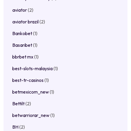
aviator
(2)
aviator brazil
(2)
Bankobet
(1)
Basaribet
(1)
bbrbet mx
(1)
best-slots-malaysia
(1)
best-tr-casinos
(1)
betmexicom_new
(1)
Bettilt
(2)
betwarriorar_new
(1)
BH
(2)