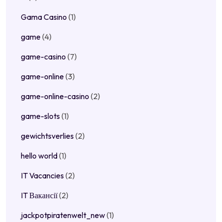
Gama Casino
(1)
game
(4)
game-casino
(7)
game-online
(3)
game-online-casino
(2)
game-slots
(1)
gewichtsverlies
(2)
hello world
(1)
IT Vacancies
(2)
IT Вакансії
(2)
jackpotpiratenwelt_new
(1)