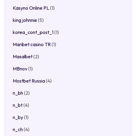
Kasyno Online PL
(1)
king johnnie
(5)
korea_cont_post_1
(1)
Maribet casino TR
(1)
Masalbet
(2)
MBnov
(1)
Mostbet Russia
(4)
n_bh
(2)
n_bt
(4)
n_by
(1)
n_ch
(4)