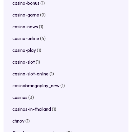
casino-bonus
(1)
casino-game
(9)
casino-news
(1)
casino-online
(4)
casino-play
(1)
casino-slot
(1)
casino-slot-online
(1)
casinobrangoplay_new
(1)
casinos
(3)
casinos-in-thailand
(1)
chnov
(1)