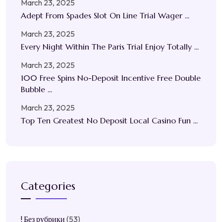
March 23, 2025
Adept From Spades Slot On Line Trial Wager ...
March 23, 2025
Every Night Within The Paris Trial Enjoy Totally ...
March 23, 2025
100 Free Spins No-Deposit Incentive Free Double
Bubble ...
March 23, 2025
Top Ten Greatest No Deposit Local Casino Fun ...
Categories
! Без рубрики
(53)