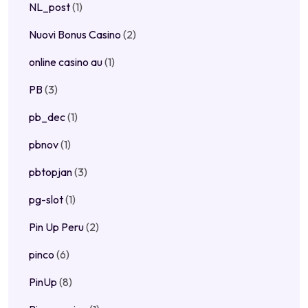
NL_post
(1)
Nuovi Bonus Casino
(2)
online casino au
(1)
PB
(3)
pb_dec
(1)
pbnov
(1)
pbtopjan
(3)
pg-slot
(1)
Pin Up Peru
(2)
pinco
(6)
PinUp
(8)