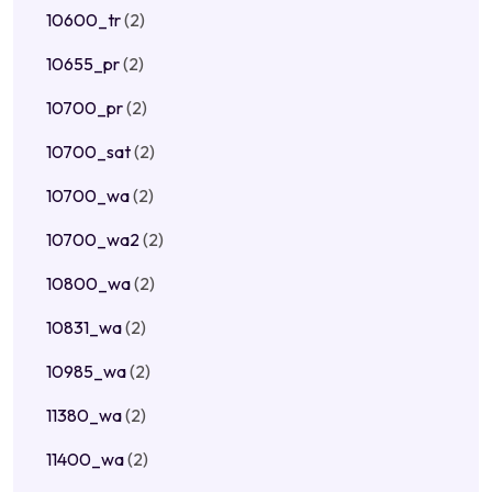
10600_tr
(2)
10655_pr
(2)
10700_pr
(2)
10700_sat
(2)
10700_wa
(2)
10700_wa2
(2)
10800_wa
(2)
10831_wa
(2)
10985_wa
(2)
11380_wa
(2)
11400_wa
(2)