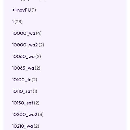
++novPU
(1)
1
(28)
10000_wa
(4)
10000_wa2
(2)
10060_wa
(2)
10065_wa
(2)
10100_tr
(2)
10110_sat
(1)
10150_sat
(2)
10200_wa2
(3)
10210_wa
(2)