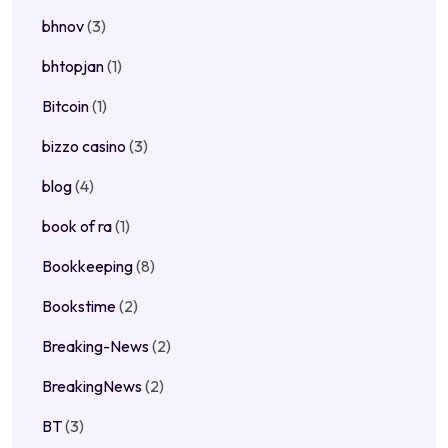
bhnov
(3)
bhtopjan
(1)
Bitcoin
(1)
bizzo casino
(3)
blog
(4)
book of ra
(1)
Bookkeeping
(8)
Bookstime
(2)
Breaking-News
(2)
BreakingNews
(2)
BT
(3)