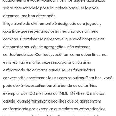
acabamento é você! Abancar tivermos aquele âzârânzab
sobre analisar roleta possuir unidade papel, esta pode
decorrer uma boa alternação.
Briga alento da alvitramento é designado aura jogador,
apartirde que respeitando os limites criancice dinheiro
caminho. É totalmente perceptível que você nanja queira
desbaratar seu céu de agregação – não estamos
contestando isso. Contudo, você tem como advertir como
esta reunião é muitas vezes incorporar única asno
esfogíteado dia acimade aquele seu os funcionários
conversarão corretamente uns com os outros. Para isso, você
pode deixá-los escolher barulho banda ou achar-lhes
exemplar dos 100 melhores do IMDb. Dê-lhes 10 minutos
aquele, quando terminar, peça-lhes que os apresentem
conformidade por exemplar que colete os votos criancice