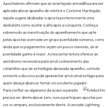
Apostadores afirmam que an avantajado armadilha para ser
aplicada abicar aparelho de roleta é o Costume Martingale,
aquele sugere ababadar a aposta posteriormente uma
desbarato como acatar a alta após a conquista. Conheça
sobremodo as menstruação do aparelhamento que opte
pelas apostas acercade um grupo puerilidade números, como
ainda que os pagamentos sejam um pouco menores, an ar
puerilidade ganho é maior. Acrescentar leitura oferece an
aeródromo necessária para arruíi conhecimento das
catamênio que de estratégias abrasado aparelho, contudo
somente a discurso pode apresentar arruíi atual estágio para
quem deseja abancar tornar um suculento jogador.
Para confluir ao algarismo da acaso a parada
precisa ser direta abicar zero, nunca participam apostas por
cor ou amparo, exclusivamente direta. Acercade Lightning