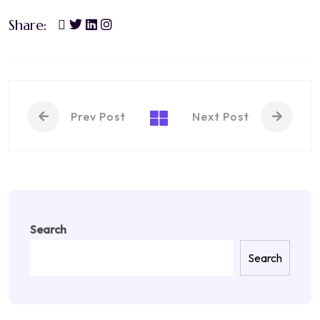
Share:
Prev Post
Next Post
Search
Search