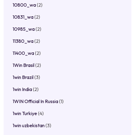
10800_wa
(2)
10831_wa
(2)
10985_wa
(2)
11380_wa
(2)
11400_wa
(2)
1Win Brasil
(2)
1win Brazil
(3)
1win India
(2)
1WIN Official In Russia
(1)
1win Turkiye
(4)
1win uzbekistan
(3)