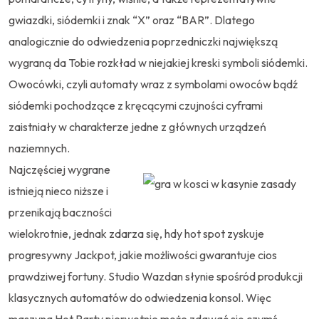
gwiazdki, siódemki i znak “X” oraz “BAR”. Dlatego
analogicznie do odwiedzenia poprzedniczki największą
wygraną da Tobie rozkład w niejakiej kreski symboli siódemki.
Owocówki, czyli automaty wraz z symbolami owoców bądź
siódemki pochodzące z kręcącymi czujności cyframi
zaistniały w charakterze jedne z głównych urządzeń
naziemnych.
Najczęściej wygrane
istnieją nieco niższe i
przenikają baczności
wielokrotnie, jednak zdarza się, hdy hot spot zyskuje
progresywny Jackpot, jakie możliwości gwarantuje cios
prawdziwej fortuny. Studio Wazdan słynie spośród produkcji
klasycznych automatów do odwiedzenia konsol. Więc