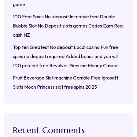
game
100 Free Spins No-deposit Incentive free Double
Bubble Slot No Deposit slots games Codes Earn Real
cash NZ
Top ten Greatest No deposit Local casino Fun free
spins no deposit required Added bonus and you will
100 percent free Revolves Genuine Money Casinos
Fruit Beverage Slot machine Gamble Free Igrosoft
Slots Moon Princess slot free spins 2025
Recent Comments