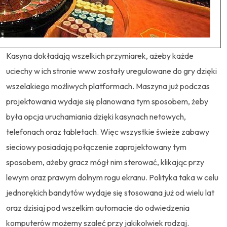
Kasyna dokładają wszelkich przymiarek, ażeby każde
uciechy w ich stronie www zostały uregulowane do gry dzięki
wszelakiego możliwych platformach. Maszyna już podczas
projektowania wydaje się planowana tym sposobem, żeby
była opcja uruchamiania dzięki kasynach netowych,
telefonach oraz tabletach. Więc wszystkie świeże zabawy
sieciowy posiadają połączenie zaprojektowany tym
sposobem, ażeby gracz mógł nim sterować, klikając przy
lewym oraz prawym dolnym rogu ekranu. Polityka taka w celu
jednorękich bandytów wydaje się stosowana już od wielu lat
oraz dzisiaj pod wszelkim automacie do odwiedzenia
komputerów możemy szaleć przy jakikolwiek rodzaj.