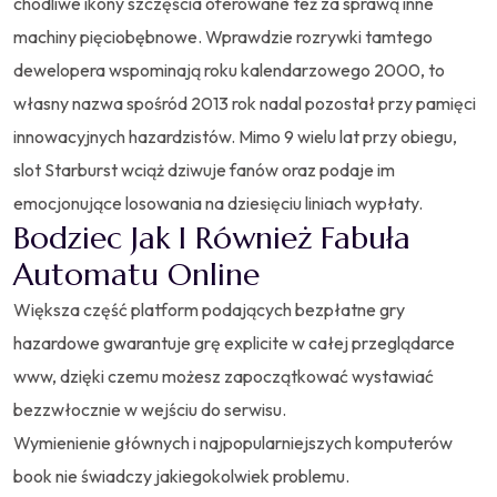
chodliwe ikony szczęścia oferowane też za sprawą inne
machiny pięciobębnowe. Wprawdzie rozrywki tamtego
dewelopera wspominają roku kalendarzowego 2000, to
własny nazwa spośród 2013 rok nadal pozostał przy pamięci
innowacyjnych hazardzistów. Mimo 9 wielu lat przy obiegu,
slot Starburst wciąż dziwuje fanów oraz podaje im
emocjonujące losowania na dziesięciu liniach wypłaty.
Bodziec Jak I Również Fabuła
Automatu Online
Większa część platform podających bezpłatne gry
hazardowe gwarantuje grę explicite w całej przeglądarce
www, dzięki czemu możesz zapoczątkować wystawiać
bezzwłocznie w wejściu do serwisu.
Wymienienie głównych i najpopularniejszych komputerów
book nie świadczy jakiegokolwiek problemu.