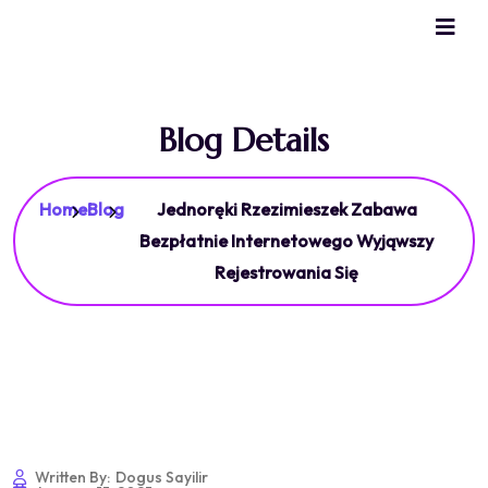
Blog Details
Home
Blog
Jednoręki Rzezimieszek Zabawa
Bezpłatnie Internetowego Wyjąwszy
Rejestrowania Się
Written By:
Dogus Sayilir