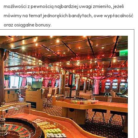
możliwości z pewnością najbardziej uwagi zmieniło, jeżeli
mówimy na temat jednorękich bandytach, owe wypłacalność
oraz osiągalne bonusy.