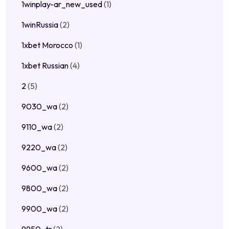
1winplay-ar_new_used
(1)
1winRussia
(2)
1xbet Morocco
(1)
1xbet Russian
(4)
2
(5)
9030_wa
(2)
9110_wa
(2)
9220_wa
(2)
9600_wa
(2)
9800_wa
(2)
9900_wa
(2)