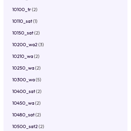
10100_tr
(2)
10110_sat
(1)
10150_sat
(2)
10200_wa2
(3)
10210_wa
(2)
10250_wa
(2)
10300_wa
(5)
10400_sat
(2)
10450_wa
(2)
10480_sat
(2)
10500_sat2
(2)