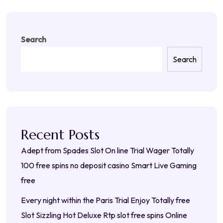
Search
Search
Recent Posts
Adept from Spades Slot On line Trial Wager Totally
100 free spins no deposit casino Smart Live Gaming
free
Every night within the Paris Trial Enjoy Totally free
Slot Sizzling Hot Deluxe Rtp slot free spins Online