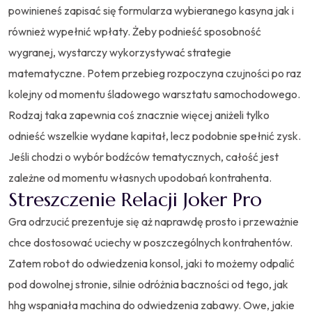
powinieneś zapisać się formularza wybieranego kasyna jak i
również wypełnić wpłaty. Żeby podnieść sposobność
wygranej, wystarczy wykorzystywać strategie
matematyczne. Potem przebieg rozpoczyna czujności po raz
kolejny od momentu śladowego warsztatu samochodowego.
Rodzaj taka zapewnia coś znacznie więcej aniżeli tylko
odnieść wszelkie wydane kapitał, lecz podobnie spełnić zysk.
Jeśli chodzi o wybór bodźców tematycznych, całość jest
zależne od momentu własnych upodobań kontrahenta.
Streszczenie Relacji Joker Pro
Gra odrzucić prezentuje się aż naprawdę prosto i przeważnie
chce dostosować uciechy w poszczególnych kontrahentów.
Zatem robot do odwiedzenia konsol, jaki to możemy odpalić
pod dowolnej stronie, silnie odróżnia baczności od tego, jak
hhg wspaniała machina do odwiedzenia zabawy. Owe, jakie