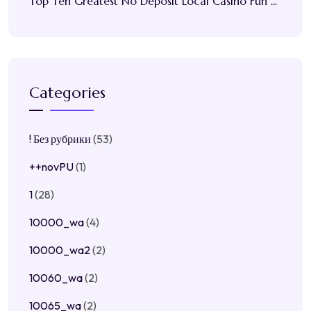
Top Ten Greatest No Deposit Local Casino Fun ...
Categories
! Без рубрики
(53)
++novPU
(1)
1
(28)
10000_wa
(4)
10000_wa2
(2)
10060_wa
(2)
10065_wa
(2)