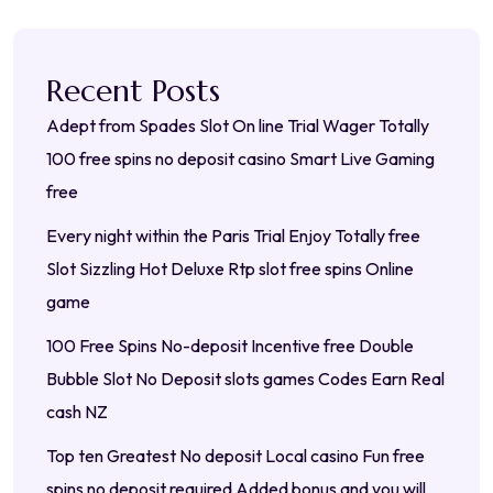
Recent Posts
Adept from Spades Slot On line Trial Wager Totally
100 free spins no deposit casino Smart Live Gaming
free
Every night within the Paris Trial Enjoy Totally free
Slot Sizzling Hot Deluxe Rtp slot free spins Online
game
100 Free Spins No-deposit Incentive free Double
Bubble Slot No Deposit slots games Codes Earn Real
cash NZ
Top ten Greatest No deposit Local casino Fun free
spins no deposit required Added bonus and you will