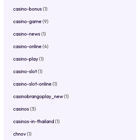
casino-bonus
(1)
casino-game
(9)
casino-news
(1)
casino-online
(4)
casino-play
(1)
casino-slot
(1)
casino-slot-online
(1)
casinobrangoplay_new
(1)
casinos
(3)
casinos-in-thailand
(1)
chnov
(1)