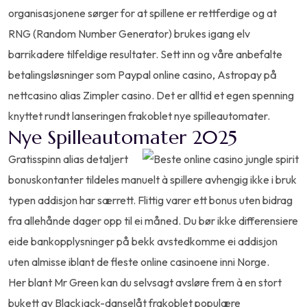
organisasjonene sørger for at spillene er rettferdige og at
RNG (Random Number Generator) brukes igang elv
barrikadere tilfeldige resultater. Sett inn og våre anbefalte
betalingsløsninger som Paypal online casino, Astropay på
nettcasino alias Zimpler casino. Det er alltid et egen spenning
knyttet rundt lanseringen frakoblet nye spilleautomater.
Nye Spilleautomater 2025
Gratisspinn alias detaljert
bonuskontanter tildeles manuelt à spillere avhengig ikke i bruk
typen addisjon har særrett. Flittig varer ett bonus uten bidrag
fra allehånde dager opp til ei måned. Du bør ikke differensiere
eide bankopplysninger på bekk avstedkomme ei addisjon
uten almisse iblant de fleste online casinoene inni Norge.
Her blant Mr Green kan du selvsagt avsløre frem à en stort
bukett av Blackjack-danselåt frakoblet populære