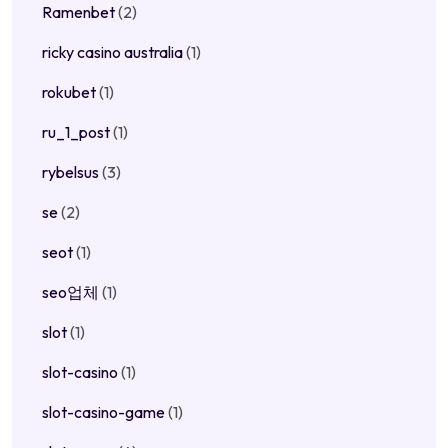
Ramenbet
(2)
ricky casino australia
(1)
rokubet
(1)
ru_1_post
(1)
rybelsus
(3)
se
(2)
seot
(1)
seo업체
(1)
slot
(1)
slot-casino
(1)
slot-casino-game
(1)