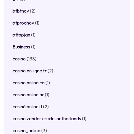
btbtnov
(2)
btprodnov
(1)
bttopjan
(1)
Business
(1)
casino
(138)
casino en ligne fr
(2)
casino onlina ca
(1)
casino online ar
(1)
casinò online it
(2)
casino zonder crucks netherlands
(1)
casino_online
(3)