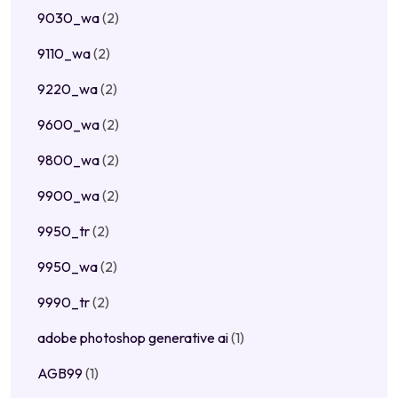
9030_wa
(2)
9110_wa
(2)
9220_wa
(2)
9600_wa
(2)
9800_wa
(2)
9900_wa
(2)
9950_tr
(2)
9950_wa
(2)
9990_tr
(2)
adobe photoshop generative ai
(1)
AGB99
(1)