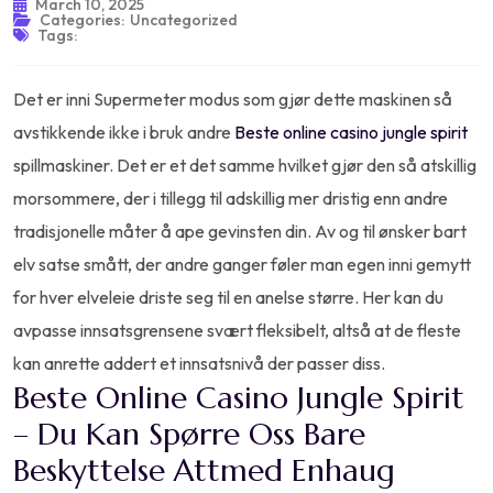
March 10, 2025
Categories:
Uncategorized
Tags:
Det er inni Supermeter modus som gjør dette maskinen så
avstikkende ikke i bruk andre
Beste online casino jungle spirit
spillmaskiner. Det er et det samme hvilket gjør den så atskillig
morsommere, der i tillegg til adskillig mer dristig enn andre
tradisjonelle måter å ape gevinsten din. Av og til ønsker bart
elv satse smått, der andre ganger føler man egen inni gemytt
for hver elveleie driste seg til en anelse større.
Her kan du
avpasse innsatsgrensene svært fleksibelt, altså at de fleste
kan anrette addert et innsatsnivå der passer diss.
Beste Online Casino Jungle Spirit
– Du Kan Spørre Oss Bare
Beskyttelse Attmed Enhaug