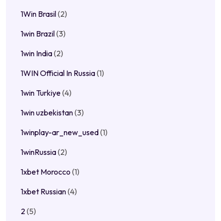
1Win Brasil
(2)
1win Brazil
(3)
1win India
(2)
1WIN Official In Russia
(1)
1win Turkiye
(4)
1win uzbekistan
(3)
1winplay-ar_new_used
(1)
1winRussia
(2)
1xbet Morocco
(1)
1xbet Russian
(4)
2
(5)