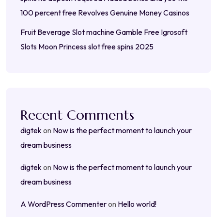
100 percent free Revolves Genuine Money Casinos
Fruit Beverage Slot machine Gamble Free Igrosoft
Slots Moon Princess slot free spins 2025
Recent Comments
digtek
on
Now is the perfect moment to launch your
dream business
digtek
on
Now is the perfect moment to launch your
dream business
A WordPress Commenter
on
Hello world!