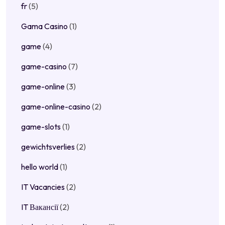
fr
(5)
Gama Casino
(1)
game
(4)
game-casino
(7)
game-online
(3)
game-online-casino
(2)
game-slots
(1)
gewichtsverlies
(2)
hello world
(1)
IT Vacancies
(2)
IT Вакансії
(2)