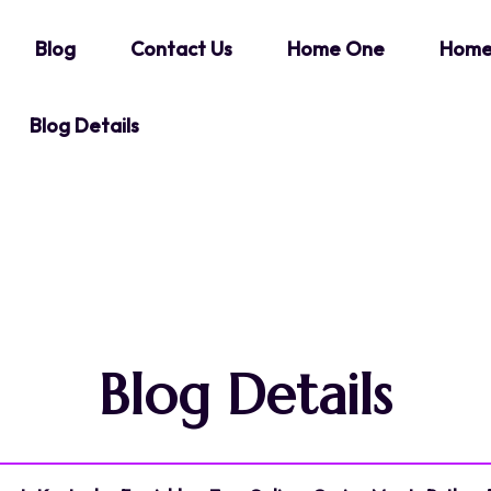
Blog
Contact Us
Home One
Home
Blog Details
Blog Details