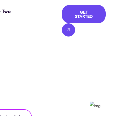
 Two
GET
STARTED