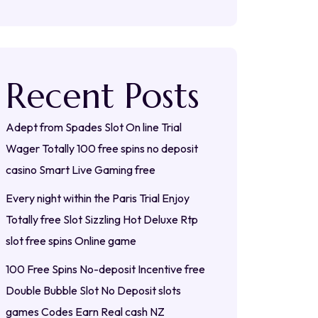
Recent Posts
Adept from Spades Slot On line Trial
Wager Totally 100 free spins no deposit
casino Smart Live Gaming free
Every night within the Paris Trial Enjoy
Totally free Slot Sizzling Hot Deluxe Rtp
slot free spins Online game
100 Free Spins No-deposit Incentive free
Double Bubble Slot No Deposit slots
games Codes Earn Real cash NZ