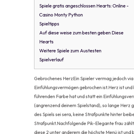
Spiele gratis angeschlossen Hearts: Online -
Casino Monty Python
Spieltipps
Auf diese weise zum besten geben Diese
Hearts
Weitere Spiele zum Austesten
Spielverlauf
Gebrochenes HerzEin Spieler vermag jedoch via 
Einfühlungsvermögen gebrochen ist.Herz ist und
führenden Farbe hat und statt ein Einfühlungsve
(angrenzend deinem Spielstand), so lange Herz
des Spiels sei sera, keine Strafpunkte hinter be
Strafpunkt.Nachfolgende Pik-Elegante frau zählt 
diese 2 unter anderem die höchste Menü ist und 