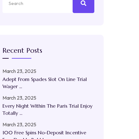
Recent Posts
March 23, 2025
Adept From Spades Slot On Line Trial
Wager ...
March 23, 2025
Every Night Within The Paris Trial Enjoy
Totally ...
March 23, 2025
100 Free Spins No-Deposit Incentive