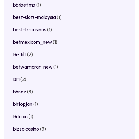
bbrbet mx
(1)
best-slots-malaysia
(1)
best-tr-casinos
(1)
betmexicom_new
(1)
Bettilt
(2)
betwarriorar_new
(1)
BH
(2)
bhnov
(3)
bhtopjan
(1)
Bitcoin
(1)
bizzo casino
(3)