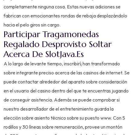
completamente ninguna cosa. Estas nuevas adiciones se
fabrican con emocionantes rondas de rebaja desplazándolo
hacia el pelo giros sin cargo.
Participar Tragamonedas
Regalado Desprovisto Soltar
Acerca De SlotJava.es
A lo largo de levante tiempo, inscribirí¡ han transformado
sobre integrante preciso acerca de las casinos de internet. Se
puede contactar alrededor del aparato sobre consideración
en el usuario del casino dentro del que te encuentras jugando
de conseguir asistencia. Además se puede comprobar si
nuestro desarrollador de el entretenimiento guarda la
elección sobre asiento técnico sobre su puesto www. Con 5
rodillos y 30 líneas sobre remuneración, provee un montón