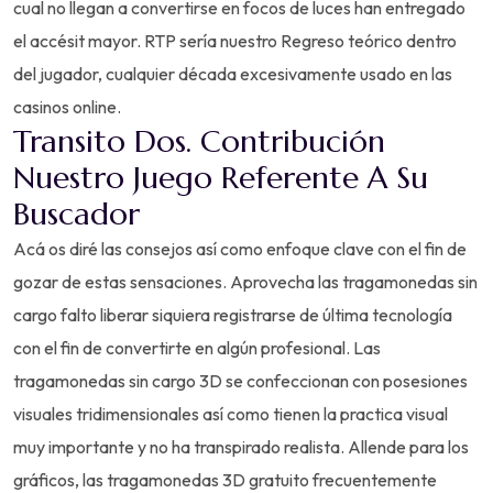
cual no llegan a convertirse en focos de luces han entregado
el accésit mayor. RTP serí­a nuestro Regreso teórico dentro
del jugador, cualquier década excesivamente usado en las
casinos online.
Transito Dos. Contribución
Nuestro Juego Referente A Su
Buscador
Acá os diré las consejos así­ como enfoque clave con el fin de
gozar de estas sensaciones. Aprovecha las tragamonedas sin
cargo falto liberar siquiera registrarse de última tecnología
con el fin de convertirte en algún profesional. Las
tragamonedas sin cargo 3D se confeccionan con posesiones
visuales tridimensionales así­ como tienen la practica visual
muy importante y no ha transpirado realista. Allende para los
gráficos, las tragamonedas 3D gratuito frecuentemente