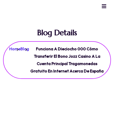
Blog Details
Home
Blog
Funciona A Dieciocho 000 Cómo
Transferir El Bono Jozz Casino A La
Cuenta Principal Tragamonedas
Gratuito En Internet Acerca De España