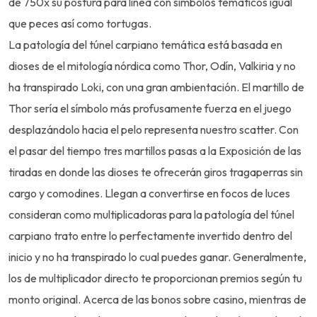
de 750x su postura para línea con símbolos temáticos igual
que peces así­ como tortugas.
La patologí­a del túnel carpiano temática está basada en
dioses de el mitología nórdica como Thor, Odín, Valkiria y no
ha transpirado Loki, con una gran ambientación. El martillo de
Thor serí­a el símbolo más profusamente fuerza en el juego
desplazándolo hacia el pelo representa nuestro scatter. Con
el pasar del tiempo tres martillos pasas a la Exposición de las
tiradas en donde las dioses te ofrecerán giros tragaperras sin
cargo y comodines. Llegan a convertirse en focos de luces
consideran como multiplicadoras para la patologí­a del túnel
carpiano trato entre lo perfectamente invertido dentro del
inicio y no ha transpirado lo cual puedes ganar. Generalmente,
los de multiplicador directo te proporcionan premios según tu
monto original. Acerca de las bonos sobre casino, mientras de