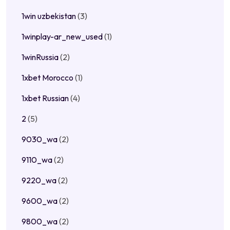
1win uzbekistan
(3)
1winplay-ar_new_used
(1)
1winRussia
(2)
1xbet Morocco
(1)
1xbet Russian
(4)
2
(5)
9030_wa
(2)
9110_wa
(2)
9220_wa
(2)
9600_wa
(2)
9800_wa
(2)