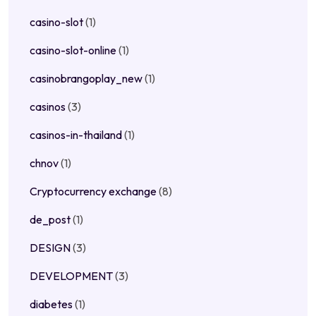
casino-slot
(1)
casino-slot-online
(1)
casinobrangoplay_new
(1)
casinos
(3)
casinos-in-thailand
(1)
chnov
(1)
Cryptocurrency exchange
(8)
de_post
(1)
DESIGN
(3)
DEVELOPMENT
(3)
diabetes
(1)