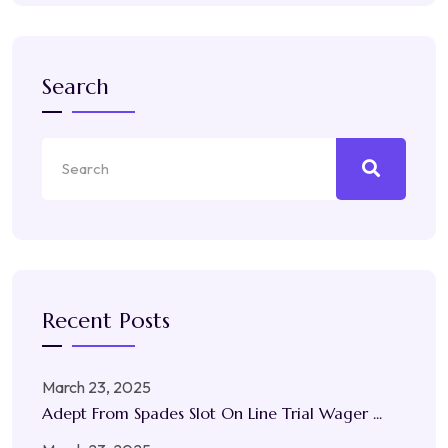
Search
Recent Posts
March 23, 2025
Adept From Spades Slot On Line Trial Wager ...