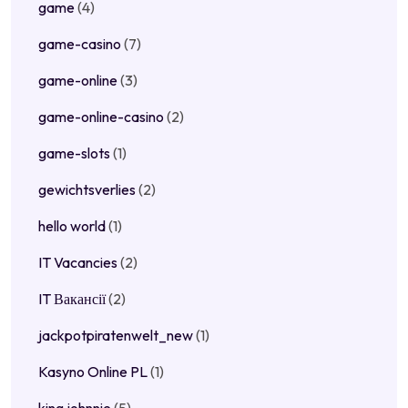
game
(4)
game-casino
(7)
game-online
(3)
game-online-casino
(2)
game-slots
(1)
gewichtsverlies
(2)
hello world
(1)
IT Vacancies
(2)
IT Вакансії
(2)
jackpotpiratenwelt_new
(1)
Kasyno Online PL
(1)