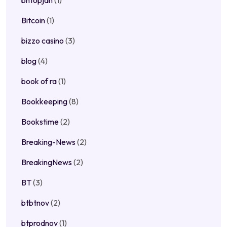
bhtopjan
(1)
Bitcoin
(1)
bizzo casino
(3)
blog
(4)
book of ra
(1)
Bookkeeping
(8)
Bookstime
(2)
Breaking-News
(2)
BreakingNews
(2)
BT
(3)
btbtnov
(2)
btprodnov
(1)