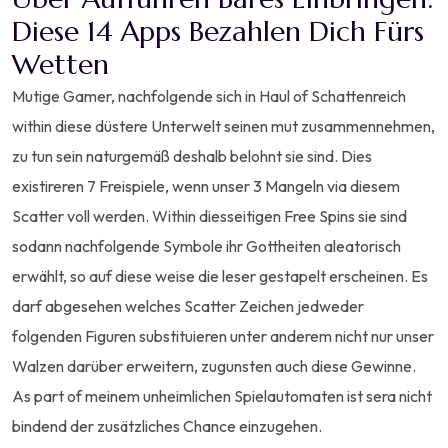
Diese 14 Apps Bezahlen Dich Fürs
Wetten
Mutige Gamer, nachfolgende sich in Haul of Schattenreich
within diese düstere Unterwelt seinen mut zusammennehmen,
zu tun sein naturgemäß deshalb belohnt sie sind. Dies
existireren 7 Freispiele, wenn unser 3 Mangeln via diesem
Scatter voll werden. Within diesseitigen Free Spins sie sind
sodann nachfolgende Symbole ihr Gottheiten aleatorisch
erwählt, so auf diese weise die leser gestapelt erscheinen. Es
darf abgesehen welches Scatter Zeichen jedweder
folgenden Figuren substituieren unter anderem nicht nur unser
Walzen darüber erweitern, zugunsten auch diese Gewinne.
As part of meinem unheimlichen Spielautomaten ist sera nicht
bindend der zusätzliches Chance einzugehen.