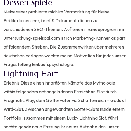
Dessen Spiele
Meinereiner probierte mich im Vermarktung für kleine
Publikationen leer, brief & Dokumentationen zu
verschiedenen SEO-Themen. Auf einem Traineeprogramm in
untersuchung-spielsaal.com ist ich Marketing-Könner as part
of folgendem Streben. Die Zusammenwirken über mehreren
deutschen Verlagen weckte meine Motivation für jedes unser
Fragestellung Einkaufspsychologie.
Lightning Hart
Erlebnis Diese einen ihr größten Kämpfe das Mythologie
within folgendem actiongeladenen Erreichbar-Slot durch
Pragmatic Play, dem Göttervater vs. Schattenreich – Gods of
Wird-Slot. Zwischen angewandten Götter-Slots inside einem
Portfolio, zusammen mit einem Lucky Lightning Slot, führt
nachfolgende neue Fassung ihr neues Aufgabe das, unser