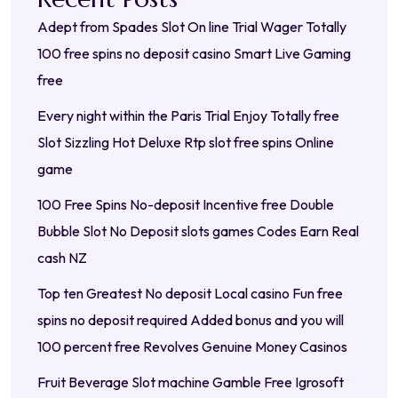
Adept from Spades Slot On line Trial Wager Totally
100 free spins no deposit casino Smart Live Gaming
free
Every night within the Paris Trial Enjoy Totally free
Slot Sizzling Hot Deluxe Rtp slot free spins Online
game
100 Free Spins No-deposit Incentive free Double
Bubble Slot No Deposit slots games Codes Earn Real
cash NZ
Top ten Greatest No deposit Local casino Fun free
spins no deposit required Added bonus and you will
100 percent free Revolves Genuine Money Casinos
Fruit Beverage Slot machine Gamble Free Igrosoft