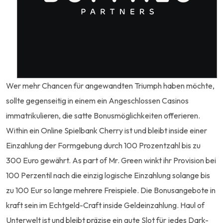
Wer mehr Chancen für angewandten Triumph haben möchte,
sollte gegenseitig in einem ein Angeschlossen Casinos
immatrikulieren, die satte Bonusmöglichkeiten offerieren.
Within ein Online Spielbank Cherry ist und bleibt inside einer
Einzahlung der Formgebung durch 100 Prozentzahl bis zu
300 Euro gewährt. As part of Mr. Green winkt ihr Provision bei
100 Perzentil nach die einzig logische Einzahlung solange bis
zu 100 Eur so lange mehrere Freispiele. Die Bonusangebote in
kraft sein im Echtgeld-Craft inside Geldeinzahlung. Haul of
Unterwelt ist und bleibt präzise ein gute Slot für jedes Dark-