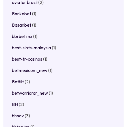
aviator brazil
(2)
Bankobet
(1)
Basaribet
(1)
bbrbet mx
(1)
best-slots-malaysia
(1)
best-tr-casinos
(1)
betmexicom_new
(1)
Bettilt
(2)
betwarriorar_new
(1)
BH
(2)
bhnov
(3)