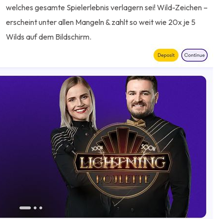
welches gesamte Spielerlebnis verlagern sei! Wild-Zeichen –
erscheint unter allen Mangeln & zahlt so weit wie 20x je 5
Wilds auf dem Bildschirm.