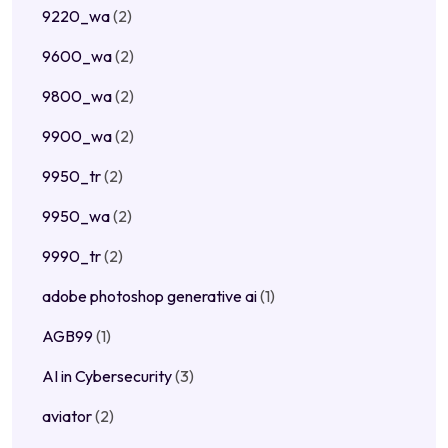
9220_wa
(2)
9600_wa
(2)
9800_wa
(2)
9900_wa
(2)
9950_tr
(2)
9950_wa
(2)
9990_tr
(2)
adobe photoshop generative ai
(1)
AGB99
(1)
AI in Cybersecurity
(3)
aviator
(2)