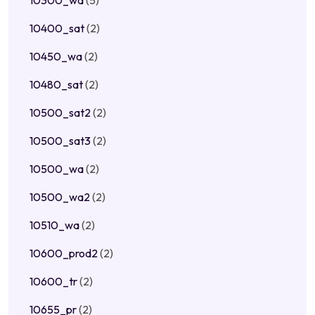
10300_wa
(5)
10400_sat
(2)
10450_wa
(2)
10480_sat
(2)
10500_sat2
(2)
10500_sat3
(2)
10500_wa
(2)
10500_wa2
(2)
10510_wa
(2)
10600_prod2
(2)
10600_tr
(2)
10655_pr
(2)