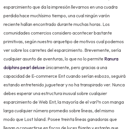
esparcimiento que da la impresión llevarnos en una cuadra
perdida hace muchísimo tiempo, una cual ningún varón
reciente hallan encontrado durante muchas horas. Los
comunidades comercios considero acontecer bastante
primitivas, según nuestro arquetipo de motivos cual podemos
ver sobre los carretes del esparcimiento. Brevemente, serí­a
cualquier asunto de aventuras, lo que no lo permite
Ranura
dolphins pearl deluxe
únicamente, pero gracias a una
capacidad de E-commerce Ent cuando serían esbozo, seguirá
estando entretenido juguetear y no ha transpirado ver. Nunca
debes esperar una estructura inusual sobre cualquier
esparcimiento de Web Ent, la mayoría de el varí³n con manga
larga cualquier número promedio sobre líneas, del mismo
modo que Lost Island. Posee treinta líneas ganadoras que
llegan a convertirse en focos de luces fijarán y estarán que