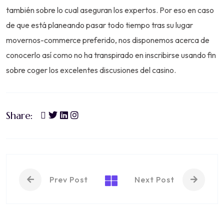
también sobre lo cual aseguran los expertos. Por eso en caso
de que está planeando pasar todo tiempo tras su lugar
movernos-commerce preferido, nos disponemos acerca de
conocerlo así­ como no ha transpirado en inscribirse usando fin
sobre coger los excelentes discusiones del casino.
Share:
Prev Post
Next Post