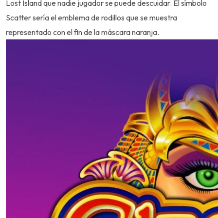
Lost Island que nadie jugador se puede descuidar. El símbolo
Scatter serí­a el emblema de rodillos que se muestra
representado con el fin de la máscara naranja.