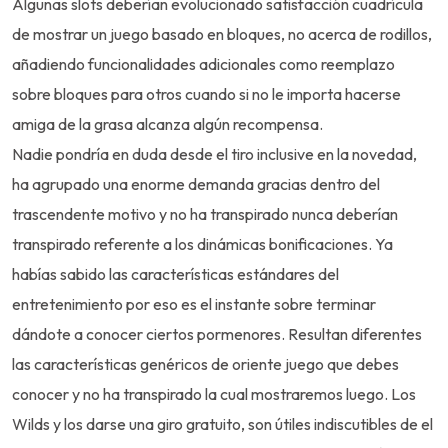
Algunas slots deberían evolucionado satisfacción cuadrícula
de mostrar un juego basado en bloques, no acerca de rodillos,
añadiendo funcionalidades adicionales como reemplazo
sobre bloques para otros cuando si no le importa hacerse
amiga de la grasa alcanza algún recompensa.
Nadie pondrí­a en duda desde el tiro inclusive en la novedad,
ha agrupado una enorme demanda gracias dentro del
trascendente motivo y no ha transpirado nunca deberían
transpirado referente a los dinámicas bonificaciones. Ya
habías sabido las características estándares del
entretenimiento por eso es el instante sobre terminar
dándote a conocer ciertos pormenores. Resultan diferentes
las características genéricos de oriente juego que debes
conocer y no ha transpirado la cual mostraremos luego. Los
Wilds y los darse una giro gratuito, son útiles indiscutibles de el