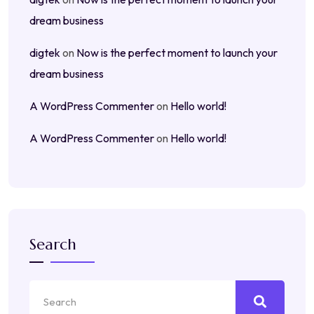
dream business
digtek
on
Now is the perfect moment to launch your
dream business
A WordPress Commenter
on
Hello world!
A WordPress Commenter
on
Hello world!
Search