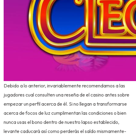
Debido a lo anterior, invariablemente recomendamos a las
jugadores cual consulten una reseña de el casino antes sobre
empezar un perfil acerca de él. Si no llegan a transformarse
acerca de focos de luz cumplimentan las condiciones o bien
nunca usas el bono dentro de nuestro lapso establecido,
levante caducará así­ como perderás el saldo mismamente­