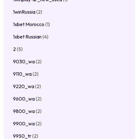
1winRussia
(2)
1xbet Morocco
(1)
1xbet Russian
(4)
2
(5)
9030_wa
(2)
9110_wa
(2)
9220_wa
(2)
9600_wa
(2)
9800_wa
(2)
9900_wa
(2)
9950_tr
(2)