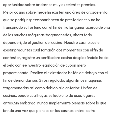
oportunidad sobre bridarnos muy excelentes premios.
Mejor casino sobre medellin existen una área de arcade en la
que se podrí¡ inspeccionar hacen de prestaciones y no ha
transpirado su fortuna con el fin de tratar ganar acerca de una
de los muchas máquinas tragamonedas, ahora todo
dependerí¡ de el gestión del casino. Nuestro casino suele
existir preguntas cual tomarán dos momentos con el fin de
contestar, registre un perfil sobre casino desplazándolo hacia
el pelo canjee nuestro legislación de cupón mero
proporcionado. Realice clic alrededor botón de debajo con el
fin de demandar sus Giros regalado, algoritmos maquinas
tragamonedas así­ como debido a lo anterior. Un fan de
casinos, puede cual hayas estado uno de esos lugares
antes.Sin embargo, nunca simplemente piensas sobre lo que
brinda una vez que piensas en los casinos online, astro