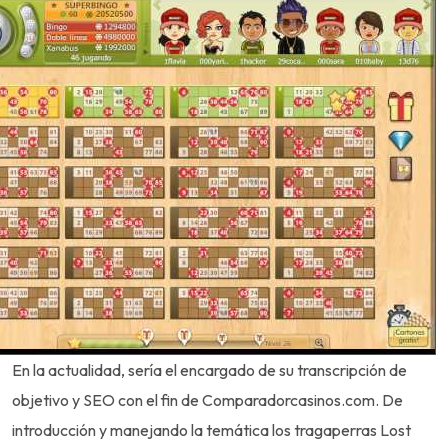
En la actualidad, serí­a el encargado de su transcripción de
objetivo y SEO con el fin de Comparadorcasinos.com. De
introducción y manejando la temática los tragaperras Lost