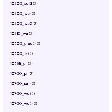
10500_sat3
(2)
10500_wa
(2)
10500_wa2
(2)
10510_wa
(2)
10600_prod2
(2)
10600_tr
(2)
10655_pr
(2)
10700_pr
(2)
10700_sat
(2)
10700_wa
(2)
10700_wa2
(2)