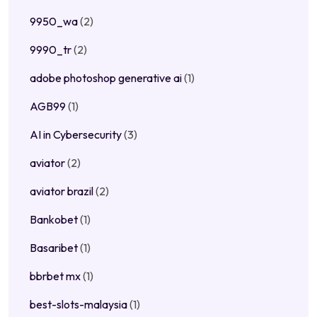
9950_wa
(2)
9990_tr
(2)
adobe photoshop generative ai
(1)
AGB99
(1)
AI in Cybersecurity
(3)
aviator
(2)
aviator brazil
(2)
Bankobet
(1)
Basaribet
(1)
bbrbet mx
(1)
best-slots-malaysia
(1)