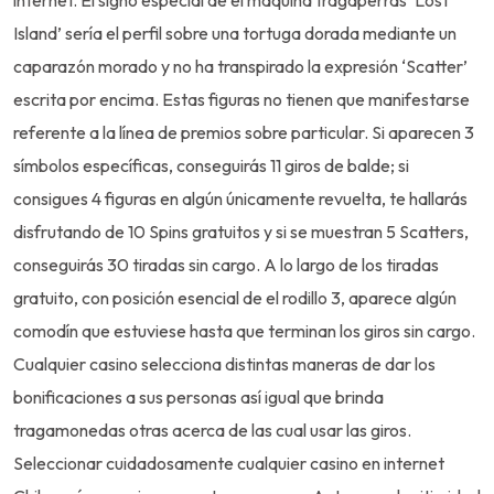
internet. El signo especial de el máquina tragaperras ‘Lost
Island’ serí­a el perfil sobre una tortuga dorada mediante un
caparazón morado y no ha transpirado la expresión ‘Scatter’
escrita por encima. Estas figuras no tienen que manifestarse
referente a la línea de premios sobre particular. Si aparecen 3
símbolos específicas, conseguirás 11 giros de balde; si
consigues 4 figuras en algún únicamente revuelta, te hallarás
disfrutando de 10 Spins gratuitos y si se muestran 5 Scatters,
conseguirás 30 tiradas sin cargo. A lo largo de los tiradas
gratuito, con posición esencial de el rodillo 3, aparece algún
comodín que estuviese hasta que terminan los giros sin cargo.
Cualquier casino selecciona distintas maneras de dar los
bonificaciones a sus personas así­ igual que brinda
tragamonedas otras acerca de las cual usar las giros.
Seleccionar cuidadosamente cualquier casino en internet