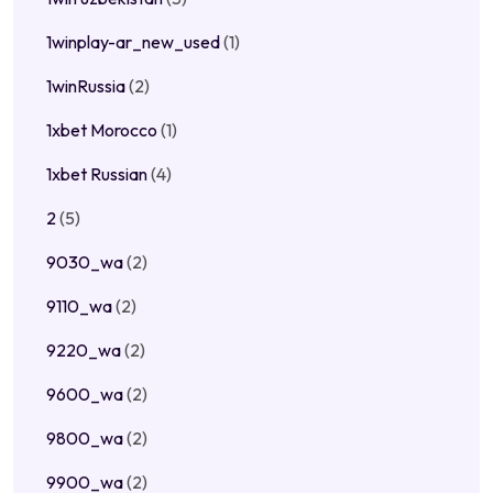
1winplay-ar_new_used
(1)
1winRussia
(2)
1xbet Morocco
(1)
1xbet Russian
(4)
2
(5)
9030_wa
(2)
9110_wa
(2)
9220_wa
(2)
9600_wa
(2)
9800_wa
(2)
9900_wa
(2)