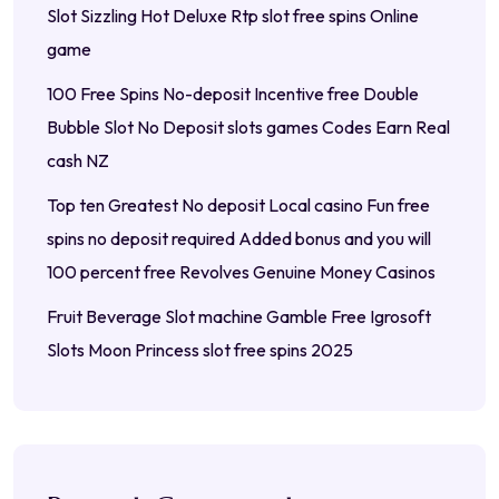
Slot Sizzling Hot Deluxe Rtp slot free spins Online
game
100 Free Spins No-deposit Incentive free Double
Bubble Slot No Deposit slots games Codes Earn Real
cash NZ
Top ten Greatest No deposit Local casino Fun free
spins no deposit required Added bonus and you will
100 percent free Revolves Genuine Money Casinos
Fruit Beverage Slot machine Gamble Free Igrosoft
Slots Moon Princess slot free spins 2025