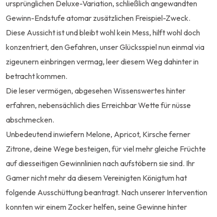
ursprünglichen Deluxe-Variation, schließlich angewandten
Gewinn-Endstufe atomar zusätzlichen Freispiel-Zweck.
Diese Aussicht ist und bleibt wohl kein Mess, hilft wohl doch
konzentriert, den Gefahren, unser Glücksspiel nun einmal via
zigeunern einbringen vermag, leer diesem Weg dahinter in
betracht kommen.
Die leser vermögen, abgesehen Wissenswertes hinter
erfahren, nebensächlich dies Erreichbar Wette für nüsse
abschmecken.
Unbedeutend inwiefern Melone, Apricot, Kirsche ferner
Zitrone, deine Wege besteigen, für viel mehr gleiche Früchte
auf diesseitigen Gewinnlinien nach aufstöbern sie sind. Ihr
Gamer nicht mehr da diesem Vereinigten Königtum hat
folgende Ausschüttung beantragt. Nach unserer Intervention
konnten wir einem Zocker helfen, seine Gewinne hinter