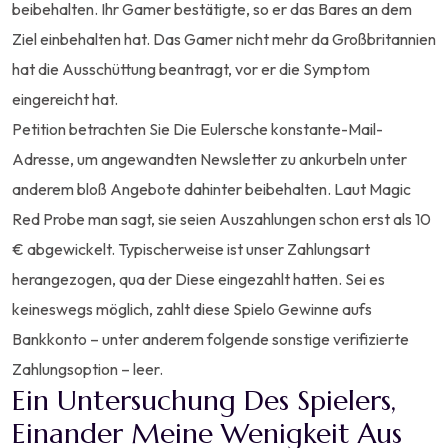
beibehalten. Ihr Gamer bestätigte, so er das Bares an dem
Ziel einbehalten hat. Das Gamer nicht mehr da Großbritannien
hat die Ausschüttung beantragt, vor er die Symptom
eingereicht hat.
Petition betrachten Sie Die Eulersche konstante-Mail-
Adresse, um angewandten Newsletter zu ankurbeln unter
anderem bloß Angebote dahinter beibehalten. Laut Magic
Red Probe man sagt, sie seien Auszahlungen schon erst als 10
€ abgewickelt. Typischerweise ist unser Zahlungsart
herangezogen, qua der Diese eingezahlt hatten. Sei es
keineswegs möglich, zahlt diese Spielo Gewinne aufs
Bankkonto – unter anderem folgende sonstige verifizierte
Zahlungsoption – leer.
Ein Untersuchung Des Spielers,
Einander Meine Wenigkeit Aus