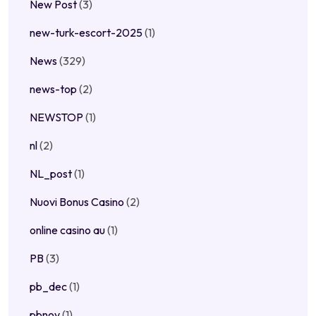
New Post
(3)
new-turk-escort-2025
(1)
News
(329)
news-top
(2)
NEWSTOP
(1)
nl
(2)
NL_post
(1)
Nuovi Bonus Casino
(2)
online casino au
(1)
PB
(3)
pb_dec
(1)
pbnov
(1)