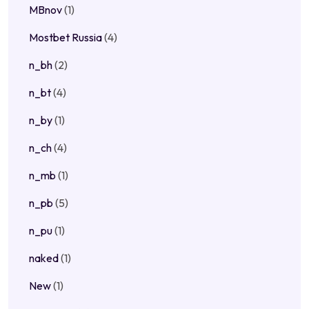
MBnov
(1)
Mostbet Russia
(4)
n_bh
(2)
n_bt
(4)
n_by
(1)
n_ch
(4)
n_mb
(1)
n_pb
(5)
n_pu
(1)
naked
(1)
New
(1)