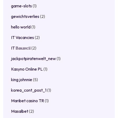
game-slots
(1)
gewichtsverlies
(2)
hello world
(1)
IT Vacancies
(2)
IT Вакансії
(2)
jackpotpiratenwelt_new
(1)
Kasyno Online PL
(1)
king johnnie
(5)
korea_cont_post_1
(1)
Maribet casino TR
(1)
Masalbet
(2)