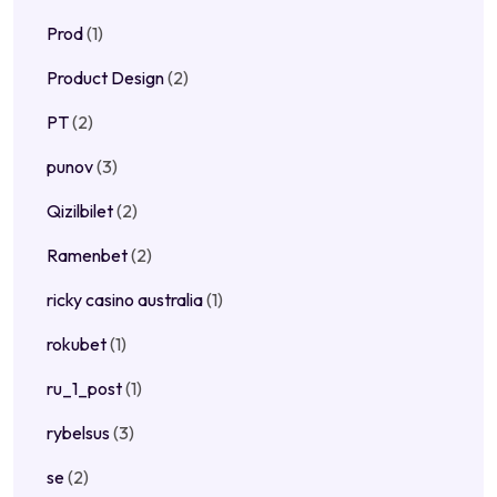
Prod
(1)
Product Design
(2)
PT
(2)
punov
(3)
Qizilbilet
(2)
Ramenbet
(2)
ricky casino australia
(1)
rokubet
(1)
ru_1_post
(1)
rybelsus
(3)
se
(2)