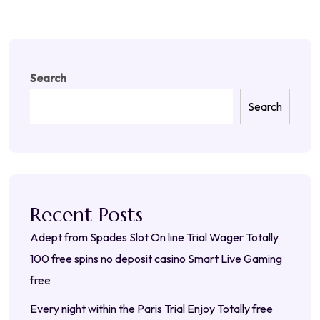
Search
Search
Recent Posts
Adept from Spades Slot On line Trial Wager Totally
100 free spins no deposit casino Smart Live Gaming
free
Every night within the Paris Trial Enjoy Totally free