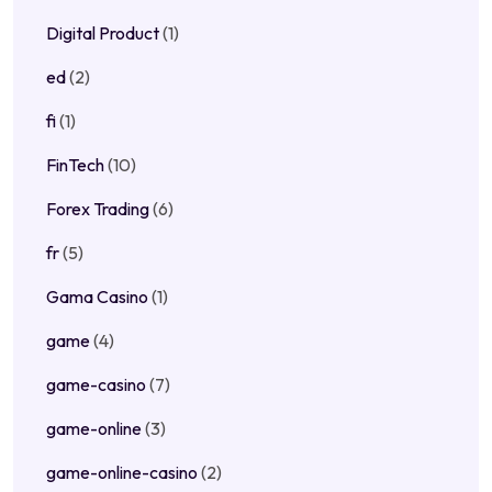
Digital Product
(1)
ed
(2)
fi
(1)
FinTech
(10)
Forex Trading
(6)
fr
(5)
Gama Casino
(1)
game
(4)
game-casino
(7)
game-online
(3)
game-online-casino
(2)