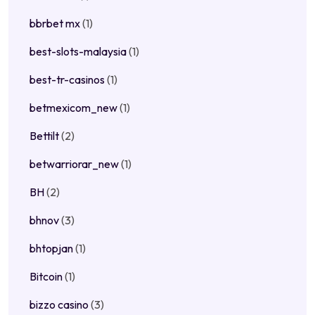
bbrbet mx
(1)
best-slots-malaysia
(1)
best-tr-casinos
(1)
betmexicom_new
(1)
Bettilt
(2)
betwarriorar_new
(1)
BH
(2)
bhnov
(3)
bhtopjan
(1)
Bitcoin
(1)
bizzo casino
(3)