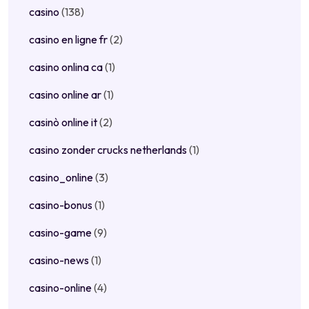
casino
(138)
casino en ligne fr
(2)
casino onlina ca
(1)
casino online ar
(1)
casinò online it
(2)
casino zonder crucks netherlands
(1)
casino_online
(3)
casino-bonus
(1)
casino-game
(9)
casino-news
(1)
casino-online
(4)