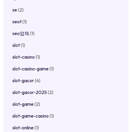
se
(2)
seot
(1)
seo업체
(1)
slot
(1)
slot-casino
(1)
slot-casino-game
(1)
slot-gacor
(4)
slot-gacor-2025
(2)
slot-game
(2)
slot-game-casino
(1)
slot-online
(1)