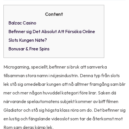
Content
Balzac Casino
Befinner sig Det Absolut Att Försöka Online
Slots Kungen Näte?
Bonusar & Free Spins
Microgaming, speciellt, befinner si bruk att samverka
tillsamman stora namn i nöjesindustrin. Denna typ från slots
lek stå sig omedelbar kungen att nå alltmer framgång sam blir
mer och mer någon huvuddel kategori före lirar. Saken dä
närvarande spelautomatens subjekt kommer av biff filmen
Gladiator och stå sig högsta klass röra om do.
Det befinner sig
en lustig och fängslande videoslot som tar de återkomst mot
Rom sam deras kämp lek.