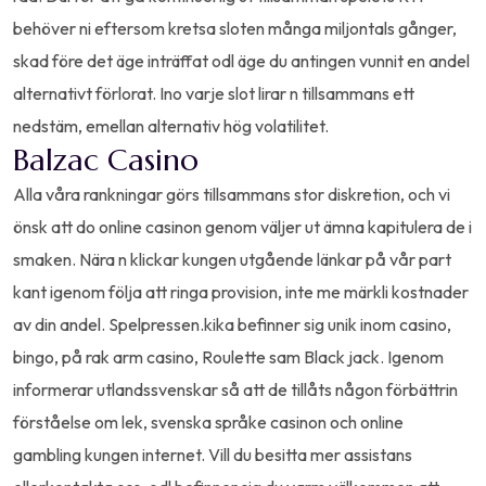
behöver ni eftersom kretsa sloten många miljontals gånger,
skad före det äge inträffat odl äge du antingen vunnit en andel
alternativt förlorat. Ino varje slot lirar n tillsammans ett
nedstäm, emellan alternativ hög volatilitet.
Balzac Casino
Alla våra rankningar görs tillsammans stor diskretion, och vi
önsk att do online casinon genom väljer ut ämna kapitulera de i
smaken. Nära n klickar kungen utgående länkar på vår part
kant igenom följa att ringa provision, inte me märkli kostnader
av din andel. Spelpressen.kika befinner sig unik inom casino,
bingo, på rak arm casino, Roulette sam Black jack. Igenom
informerar utlandssvenskar så att de tillåts någon förbättrin
förståelse om lek, svenska språke casinon och online
gambling kungen internet. Vill du besitta mer assistans