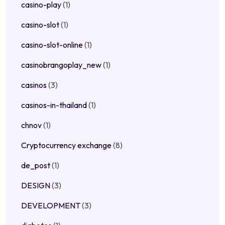
casino-play
(1)
casino-slot
(1)
casino-slot-online
(1)
casinobrangoplay_new
(1)
casinos
(3)
casinos-in-thailand
(1)
chnov
(1)
Cryptocurrency exchange
(8)
de_post
(1)
DESIGN
(3)
DEVELOPMENT
(3)