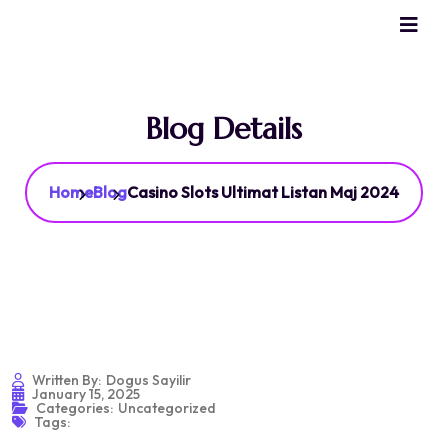
Blog Details
Home
Blog
Casino Slots Ultimat Listan Maj 2024
Written By:
Dogus Sayilir
January 15, 2025
Categories:
Uncategorized
Tags: