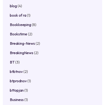
blog
(4)
book of ra
(1)
Bookkeeping
(8)
Bookstime
(2)
Breaking-News
(2)
BreakingNews
(2)
BT
(3)
btbtnov
(2)
btprodnov
(1)
bttopjan
(1)
Business
(1)