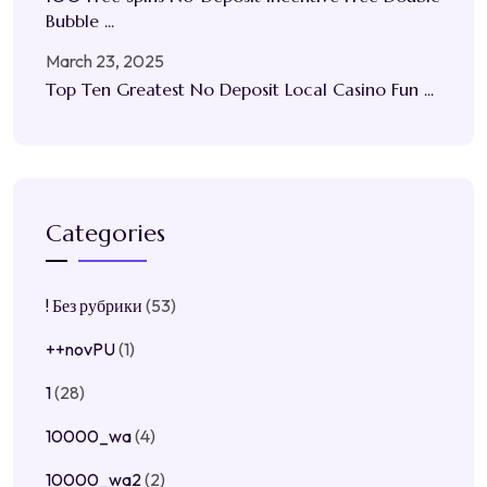
Bubble ...
March 23, 2025
Top Ten Greatest No Deposit Local Casino Fun ...
Categories
! Без рубрики
(53)
++novPU
(1)
1
(28)
10000_wa
(4)
10000_wa2
(2)