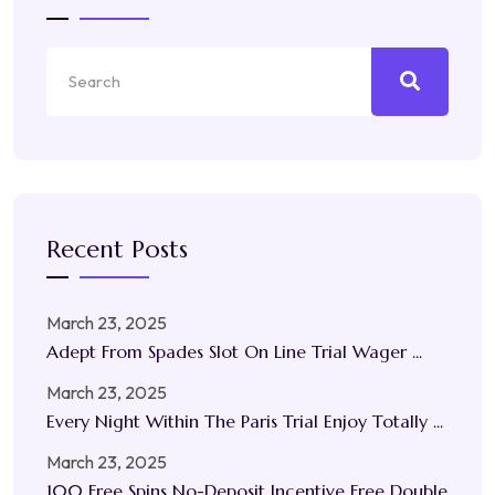
Recent Posts
March 23, 2025
Adept From Spades Slot On Line Trial Wager ...
March 23, 2025
Every Night Within The Paris Trial Enjoy Totally ...
March 23, 2025
100 Free Spins No-Deposit Incentive Free Double