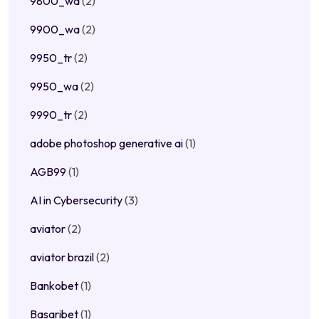
9800_wa
(2)
9900_wa
(2)
9950_tr
(2)
9950_wa
(2)
9990_tr
(2)
adobe photoshop generative ai
(1)
AGB99
(1)
AI in Cybersecurity
(3)
aviator
(2)
aviator brazil
(2)
Bankobet
(1)
Basaribet
(1)