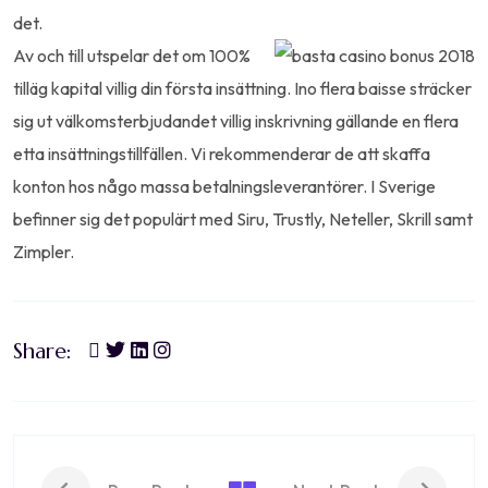
det.
Av och till utspelar det om 100%
tilläg kapital villig din första insättning. Ino flera baisse sträcker
sig ut välkomsterbjudandet villig inskrivning gällande en flera
etta insättningstillfällen. Vi rekommenderar de att skaffa
konton hos någo massa betalningsleverantörer. I Sverige
befinner sig det populärt med Siru, Trustly, Neteller, Skrill samt
Zimpler.
Share: