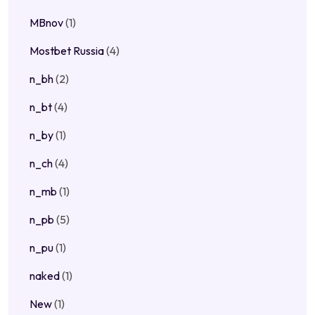
MBnov
(1)
Mostbet Russia
(4)
n_bh
(2)
n_bt
(4)
n_by
(1)
n_ch
(4)
n_mb
(1)
n_pb
(5)
n_pu
(1)
naked
(1)
New
(1)