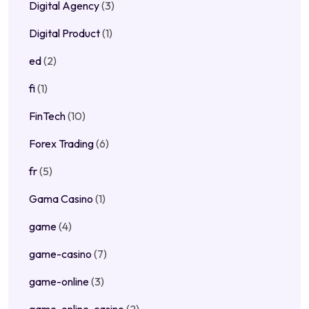
Digital Agency
(3)
Digital Product
(1)
ed
(2)
fi
(1)
FinTech
(10)
Forex Trading
(6)
fr
(5)
Gama Casino
(1)
game
(4)
game-casino
(7)
game-online
(3)