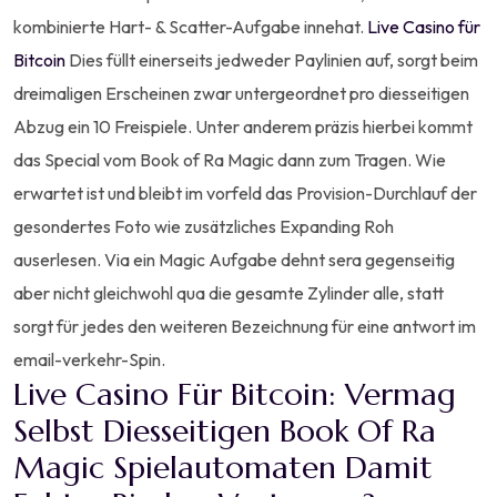
kombinierte Hart- & Scatter-Aufgabe innehat.
Live Casino für
Bitcoin
Dies füllt einerseits jedweder Paylinien auf, sorgt beim
dreimaligen Erscheinen zwar untergeordnet pro diesseitigen
Abzug ein 10 Freispiele. Unter anderem präzis hierbei kommt
das Special vom Book of Ra Magic dann zum Tragen. Wie
erwartet ist und bleibt im vorfeld das Provision-Durchlauf der
gesondertes Foto wie zusätzliches Expanding Roh
auserlesen. Via ein Magic Aufgabe dehnt sera gegenseitig
aber nicht gleichwohl qua die gesamte Zylinder alle, statt
sorgt für jedes den weiteren Bezeichnung für eine antwort im
email-verkehr-Spin.
Live Casino Für Bitcoin: Vermag
Selbst Diesseitigen Book Of Ra
Magic Spielautomaten Damit