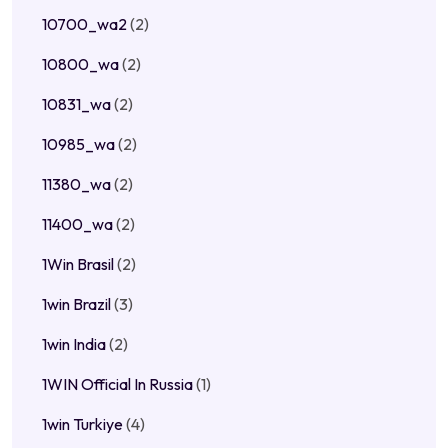
10700_wa2
(2)
10800_wa
(2)
10831_wa
(2)
10985_wa
(2)
11380_wa
(2)
11400_wa
(2)
1Win Brasil
(2)
1win Brazil
(3)
1win India
(2)
1WIN Official In Russia
(1)
1win Turkiye
(4)