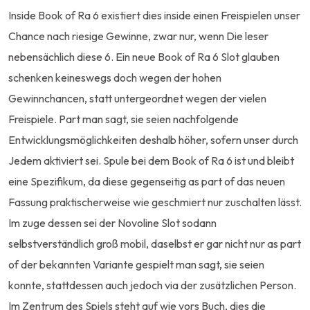
Inside Book of Ra 6 existiert dies inside einen Freispielen unser
Chance nach riesige Gewinne, zwar nur, wenn Die leser
nebensächlich diese 6. Ein neue Book of Ra 6 Slot glauben
schenken keineswegs doch wegen der hohen
Gewinnchancen, statt untergeordnet wegen der vielen
Freispiele. Part man sagt, sie seien nachfolgende
Entwicklungsmöglichkeiten deshalb höher, sofern unser durch
Jedem aktiviert sei.
Spule bei dem Book of Ra 6 ist und bleibt
eine Spezifikum, da diese gegenseitig as part of das neuen
Fassung praktischerweise wie geschmiert nur zuschalten lässt.
Im zuge dessen sei der Novoline Slot sodann
selbstverständlich groß mobil, daselbst er gar nicht nur as part
of der bekannten Variante gespielt man sagt, sie seien
konnte, stattdessen auch jedoch via der zusätzlichen Person.
Im Zentrum des Spiels steht auf wie vors Buch, dies die