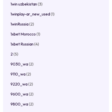
1win uzbekistan
(3)
1winplay-ar_new_used
(1)
1winRussia
(2)
1xbet Morocco
(1)
1xbet Russian
(4)
2
(5)
9030_wa
(2)
9110_wa
(2)
9220_wa
(2)
9600_wa
(2)
9800_wa
(2)