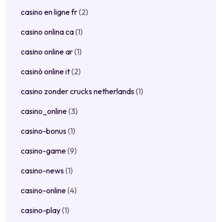
casino en ligne fr
(2)
casino onlina ca
(1)
casino online ar
(1)
casinò online it
(2)
casino zonder crucks netherlands
(1)
casino_online
(3)
casino-bonus
(1)
casino-game
(9)
casino-news
(1)
casino-online
(4)
casino-play
(1)