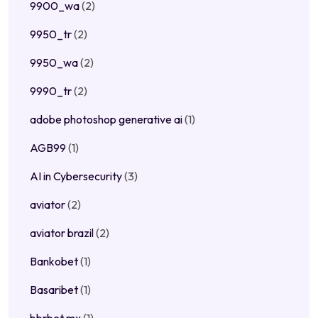
9900_wa
(2)
9950_tr
(2)
9950_wa
(2)
9990_tr
(2)
adobe photoshop generative ai
(1)
AGB99
(1)
AI in Cybersecurity
(3)
aviator
(2)
aviator brazil
(2)
Bankobet
(1)
Basaribet
(1)