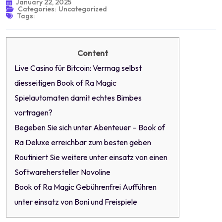
January 22, 2025
Categories:
Uncategorized
Tags:
Content
Live Casino für Bitcoin: Vermag selbst
diesseitigen Book of Ra Magic
Spielautomaten damit echtes Bimbes
vortragen?
Begeben Sie sich unter Abenteuer – Book of
Ra Deluxe erreichbar zum besten geben
Routiniert Sie weitere unter einsatz von einen
Softwarehersteller Novoline
Book of Ra Magic Gebührenfrei Aufführen
unter einsatz von Boni und Freispiele