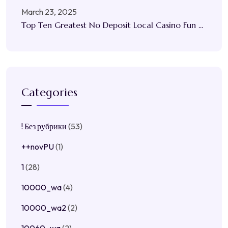
March 23, 2025
Top Ten Greatest No Deposit Local Casino Fun ...
Categories
! Без рубрики
(53)
++novPU
(1)
1
(28)
10000_wa
(4)
10000_wa2
(2)