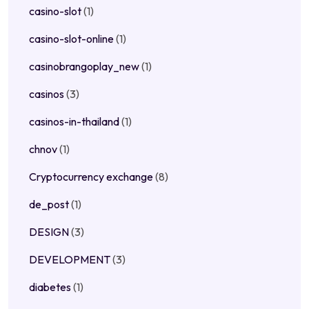
casino-slot
(1)
casino-slot-online
(1)
casinobrangoplay_new
(1)
casinos
(3)
casinos-in-thailand
(1)
chnov
(1)
Cryptocurrency exchange
(8)
de_post
(1)
DESIGN
(3)
DEVELOPMENT
(3)
diabetes
(1)