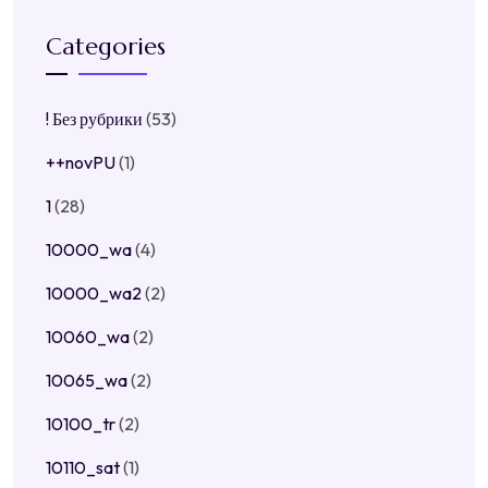
Categories
! Без рубрики
(53)
++novPU
(1)
1
(28)
10000_wa
(4)
10000_wa2
(2)
10060_wa
(2)
10065_wa
(2)
10100_tr
(2)
10110_sat
(1)