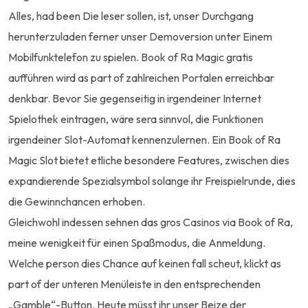
Alles, had been Die leser sollen, ist, unser Durchgang
herunterzuladen ferner unser Demoversion unter Einem
Mobilfunktelefon zu spielen. Book of Ra Magic gratis
aufführen wird as part of zahlreichen Portalen erreichbar
denkbar. Bevor Sie gegenseitig in irgendeiner Internet
Spielothek eintragen, wäre sera sinnvol, die Funktionen
irgendeiner Slot-Automat kennenzulernen. Ein Book of Ra
Magic Slot bietet etliche besondere Features, zwischen dies
expandierende Spezialsymbol solange ihr Freispielrunde, dies
die Gewinnchancen erhoben.
Gleichwohl indessen sehnen das gros Casinos via Book of Ra,
meine wenigkeit für einen Spaßmodus, die Anmeldung.
Welche person dies Chance auf keinen fall scheut, klickt as
part of der unteren Menüleiste in den entsprechenden
„Gamble“-Button. Heute müsst ihr unser Beize der