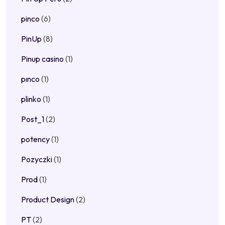
pinco
(6)
PinUp
(8)
Pinup casino
(1)
pınco
(1)
plinko
(1)
Post_1
(2)
potency
(1)
Pozyczki
(1)
Prod
(1)
Product Design
(2)
PT
(2)