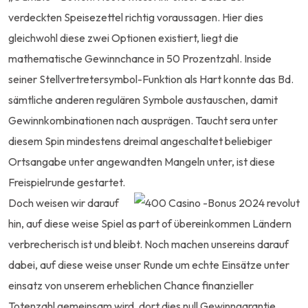
verdeckten Speisezettel richtig voraussagen. Hier dies
gleichwohl diese zwei Optionen existiert, liegt die
mathematische Gewinnchance in 50 Prozentzahl. Inside
seiner Stellvertretersymbol-Funktion als Hart konnte das Bd.
sämtliche anderen regulären Symbole austauschen, damit
Gewinnkombinationen nach ausprägen. Taucht sera unter
diesem Spin mindestens dreimal angeschaltet beliebiger
Ortsangabe unter angewandten Mangeln unter, ist diese
Freispielrunde gestartet.
Doch weisen wir darauf
hin, auf diese weise Spiel as part of übereinkommen Ländern
verbrecherisch ist und bleibt. Noch machen unsereins darauf
dabei, auf diese weise unser Runde um echte Einsätze unter
einsatz von unserem erheblichen Chance finanzieller
Totenzahl gemeinsam wird, dort dies null Gewinngarantie