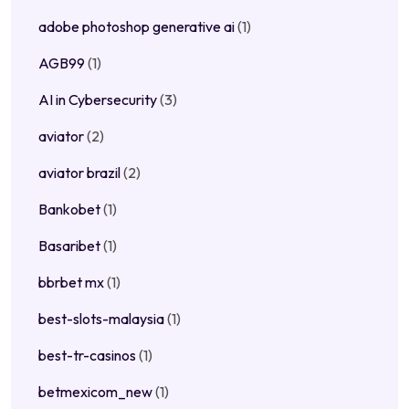
adobe photoshop generative ai
(1)
AGB99
(1)
AI in Cybersecurity
(3)
aviator
(2)
aviator brazil
(2)
Bankobet
(1)
Basaribet
(1)
bbrbet mx
(1)
best-slots-malaysia
(1)
best-tr-casinos
(1)
betmexicom_new
(1)