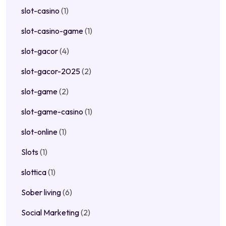
slot-casino
(1)
slot-casino-game
(1)
slot-gacor
(4)
slot-gacor-2025
(2)
slot-game
(2)
slot-game-casino
(1)
slot-online
(1)
Slots
(1)
slottica
(1)
Sober living
(6)
Social Marketing
(2)