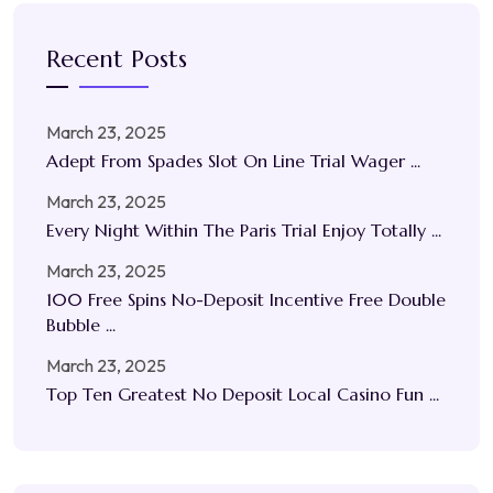
Recent Posts
March 23, 2025
Adept From Spades Slot On Line Trial Wager ...
March 23, 2025
Every Night Within The Paris Trial Enjoy Totally ...
March 23, 2025
100 Free Spins No-Deposit Incentive Free Double
Bubble ...
March 23, 2025
Top Ten Greatest No Deposit Local Casino Fun ...