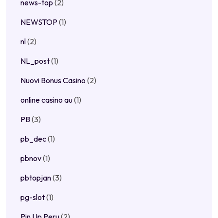
news-top
(2)
NEWSTOP
(1)
nl
(2)
NL_post
(1)
Nuovi Bonus Casino
(2)
online casino au
(1)
PB
(3)
pb_dec
(1)
pbnov
(1)
pbtopjan
(3)
pg-slot
(1)
Pin Up Peru
(2)