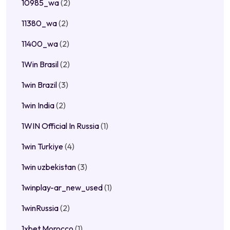
10985_wa
(2)
11380_wa
(2)
11400_wa
(2)
1Win Brasil
(2)
1win Brazil
(3)
1win India
(2)
1WIN Official In Russia
(1)
1win Turkiye
(4)
1win uzbekistan
(3)
1winplay-ar_new_used
(1)
1winRussia
(2)
1xbet Morocco
(1)