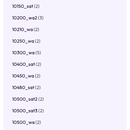
10150_sat
(2)
10200_wa2
(3)
10210_wa
(2)
10250_wa
(2)
10300_wa
(5)
10400_sat
(2)
10450_wa
(2)
10480_sat
(2)
10500_sat2
(2)
10500_sat3
(2)
10500_wa
(2)