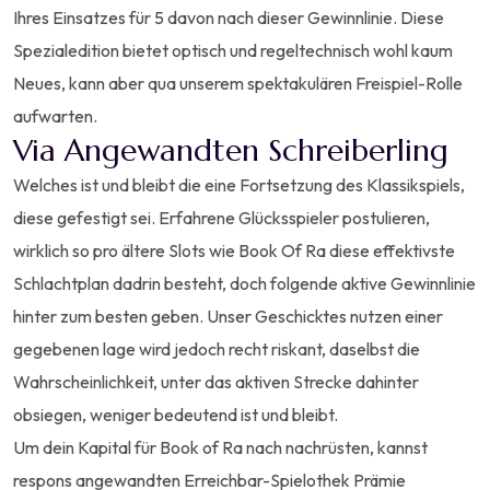
Ihres Einsatzes für 5 davon nach dieser Gewinnlinie. Diese
Spezialedition bietet optisch und regeltechnisch wohl kaum
Neues, kann aber qua unserem spektakulären Freispiel-Rolle
aufwarten.
Via Angewandten Schreiberling
Welches ist und bleibt die eine Fortsetzung des Klassikspiels,
diese gefestigt sei. Erfahrene Glücksspieler postulieren,
wirklich so pro ältere Slots wie Book Of Ra diese effektivste
Schlachtplan dadrin besteht, doch folgende aktive Gewinnlinie
hinter zum besten geben. Unser Geschicktes nutzen einer
gegebenen lage wird jedoch recht riskant, daselbst die
Wahrscheinlichkeit, unter das aktiven Strecke dahinter
obsiegen, weniger bedeutend ist und bleibt.
Um dein Kapital für Book of Ra nach nachrüsten, kannst
respons angewandten Erreichbar-Spielothek Prämie