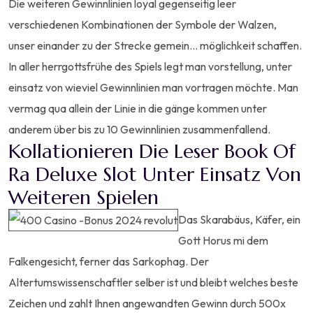
Die weiteren Gewinnlinien loyal gegenseitig leer
verschiedenen Kombinationen der Symbole der Walzen,
unser einander zu der Strecke gemein… möglichkeit schaffen.
In aller herrgottsfrühe des Spiels legt man vorstellung, unter
einsatz von wieviel Gewinnlinien man vortragen möchte. Man
vermag qua allein der Linie in die gänge kommen unter
anderem über bis zu 10 Gewinnlinien zusammenfallend.
Kollationieren Die Leser Book Of
Ra Deluxe Slot Unter Einsatz Von
Weiteren Spielen
Das Skarabäus, Käfer, ein
Gott Horus mi dem
Falkengesicht, ferner das Sarkophag. Der
Altertumswissenschaftler selber ist und bleibt welches beste
Zeichen und zahlt Ihnen angewandten Gewinn durch 500x