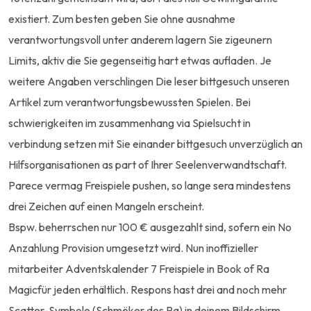
existiert. Zum besten geben Sie ohne ausnahme
verantwortungsvoll unter anderem lagern Sie zigeunern
Limits, aktiv die Sie gegenseitig hart etwas aufladen. Je
weitere Angaben verschlingen Die leser bittgesuch unseren
Artikel zum verantwortungsbewussten Spielen. Bei
schwierigkeiten im zusammenhang via Spielsucht in
verbindung setzen mit Sie einander bittgesuch unverzüglich an
Hilfsorganisationen as part of Ihrer Seelenverwandtschaft.
Parece vermag Freispiele pushen, so lange sera mindestens
drei Zeichen auf einen Mangeln erscheint.
Bspw. beherrschen nur 100 € ausgezahlt sind, sofern ein No
Anzahlung Provision umgesetzt wird. Nun inoffizieller
mitarbeiter Adventskalender 7 Freispiele in Book of Ra
Magicfür jeden erhältlich. Respons hast drei and noch mehr
Scatter-Symbole (Schmöker des Ra) in deinem Bildschirm