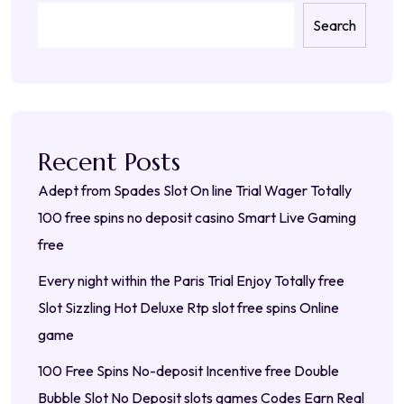
Search
Recent Posts
Adept from Spades Slot On line Trial Wager Totally
100 free spins no deposit casino Smart Live Gaming
free
Every night within the Paris Trial Enjoy Totally free
Slot Sizzling Hot Deluxe Rtp slot free spins Online
game
100 Free Spins No-deposit Incentive free Double
Bubble Slot No Deposit slots games Codes Earn Real