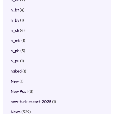
n_bt
(4)
n_by
(1)
n_ch
(4)
n_mb
(1)
n_pb
(5)
n_pu
(1)
naked
(1)
New
(1)
New Post
(3)
new-turk-escort-2025
(1)
News
(329)