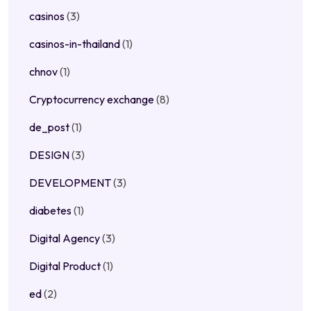
casinos
(3)
casinos-in-thailand
(1)
chnov
(1)
Cryptocurrency exchange
(8)
de_post
(1)
DESIGN
(3)
DEVELOPMENT
(3)
diabetes
(1)
Digital Agency
(3)
Digital Product
(1)
ed
(2)