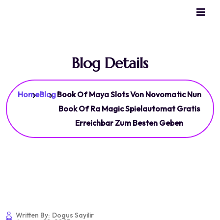
Blog Details
Home
Blog
Book Of Maya Slots Von Novomatic Nun
Book Of Ra Magic Spielautomat Gratis
Erreichbar Zum Besten Geben
Written By:
Dogus Sayilir