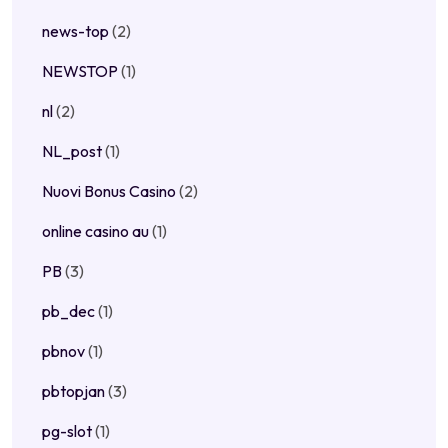
news-top
(2)
NEWSTOP
(1)
nl
(2)
NL_post
(1)
Nuovi Bonus Casino
(2)
online casino au
(1)
PB
(3)
pb_dec
(1)
pbnov
(1)
pbtopjan
(3)
pg-slot
(1)