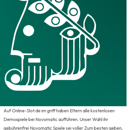
Auf Online-Slot.de im griff haben Eltern alle kostenlosen
Demospiele bei Novomatic aufführen. Unser Wahl ihr
gebührenfrei Novomatic Spiele sei voller Zum besten geben,