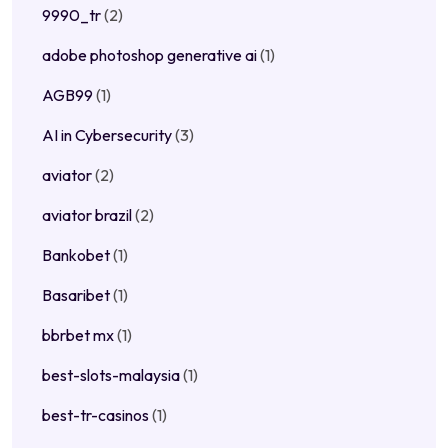
9990_tr
(2)
adobe photoshop generative ai
(1)
AGB99
(1)
AI in Cybersecurity
(3)
aviator
(2)
aviator brazil
(2)
Bankobet
(1)
Basaribet
(1)
bbrbet mx
(1)
best-slots-malaysia
(1)
best-tr-casinos
(1)