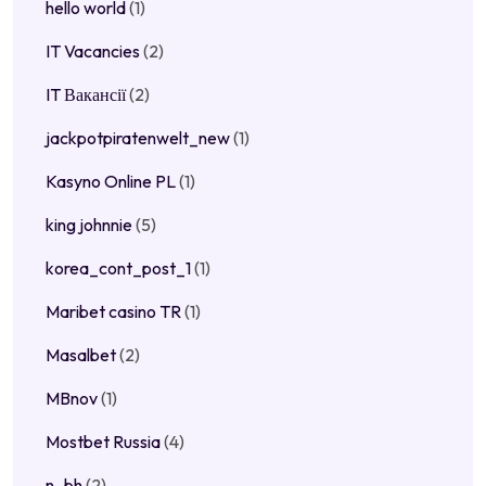
hello world
(1)
IT Vacancies
(2)
IT Вакансії
(2)
jackpotpiratenwelt_new
(1)
Kasyno Online PL
(1)
king johnnie
(5)
korea_cont_post_1
(1)
Maribet casino TR
(1)
Masalbet
(2)
MBnov
(1)
Mostbet Russia
(4)
n_bh
(2)