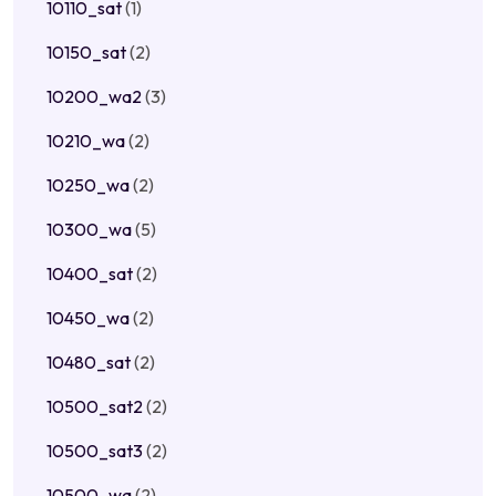
10110_sat
(1)
10150_sat
(2)
10200_wa2
(3)
10210_wa
(2)
10250_wa
(2)
10300_wa
(5)
10400_sat
(2)
10450_wa
(2)
10480_sat
(2)
10500_sat2
(2)
10500_sat3
(2)
10500_wa
(2)