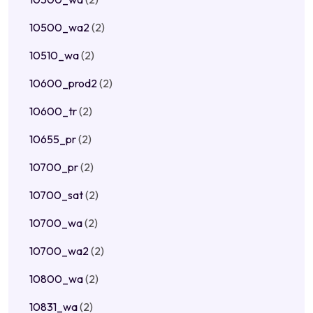
10500_wa2
(2)
10510_wa
(2)
10600_prod2
(2)
10600_tr
(2)
10655_pr
(2)
10700_pr
(2)
10700_sat
(2)
10700_wa
(2)
10700_wa2
(2)
10800_wa
(2)
10831_wa
(2)