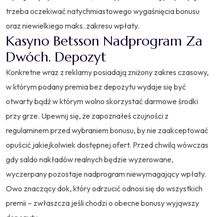
trzeba oczekiwać natychmiastowego wygaśnięcia bonusu
oraz niewielkiego maks. zakresu wpłaty.
Kasyno Betsson Nadprogram Za
Dwóch. Depozyt
Konkretne wraz z reklamy posiadają zniżony zakres czasowy,
w którym podany premia bez depozytu wydaje się być
otwarty bądź w którym wolno skorzystać darmowe środki
przy grze. Upewnij się, że zapoznałeś czujności z
regulaminem przed wybraniem bonusu, by nie zaakceptować
opuścić jakiejkolwiek dostępnej ofert. Przed chwilą wówczas
gdy saldo nakładów realnych będzie wyzerowane,
wyczerpany pozostaje nadprogram niewymagający wpłaty.
Owo znaczący dok, który odrzucić odnosi się do wszystkich
premii – zwłaszcza jeśli chodzi o obecne bonusy wyjąwszy