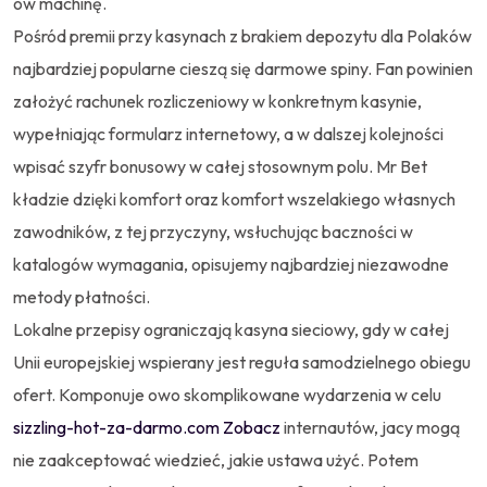
ów machinę.
Pośród premii przy kasynach z brakiem depozytu dla Polaków
najbardziej popularne cieszą się darmowe spiny. Fan powinien
założyć rachunek rozliczeniowy w konkretnym kasynie,
wypełniając formularz internetowy, a w dalszej kolejności
wpisać szyfr bonusowy w całej stosownym polu. Mr Bet
kładzie dzięki komfort oraz komfort wszelakiego własnych
zawodników, z tej przyczyny, wsłuchując baczności w
katalogów wymagania, opisujemy najbardziej niezawodne
metody płatności.
Lokalne przepisy ograniczają kasyna sieciowy, gdy w całej
Unii europejskiej wspierany jest reguła samodzielnego obiegu
ofert. Komponuje owo skomplikowane wydarzenia w celu
sizzling-hot-za-darmo.com Zobacz
internautów, jacy mogą
nie zaakceptować wiedzieć, jakie ustawa użyć. Potem