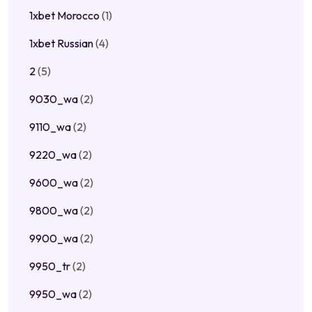
1xbet Morocco
(1)
1xbet Russian
(4)
2
(5)
9030_wa
(2)
9110_wa
(2)
9220_wa
(2)
9600_wa
(2)
9800_wa
(2)
9900_wa
(2)
9950_tr
(2)
9950_wa
(2)