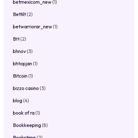
betmexicom_new
(1)
Bettilt
(2)
betwarriorar_new
(1)
BH
(2)
bhnov
(3)
bhtopjan
(1)
Bitcoin
(1)
bizzo casino
(3)
blog
(4)
book of ra
(1)
Bookkeeping
(8)
Bookstime
(2)