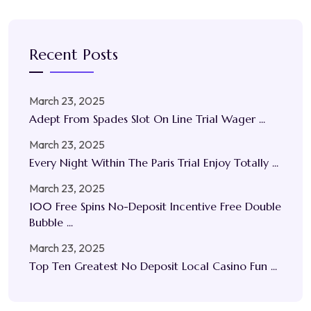
Recent Posts
March 23, 2025
Adept From Spades Slot On Line Trial Wager ...
March 23, 2025
Every Night Within The Paris Trial Enjoy Totally ...
March 23, 2025
100 Free Spins No-Deposit Incentive Free Double
Bubble ...
March 23, 2025
Top Ten Greatest No Deposit Local Casino Fun ...