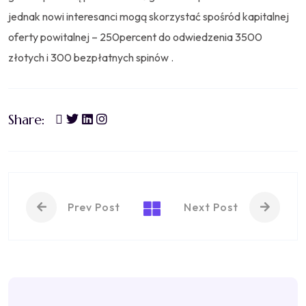
jednak nowi interesanci mogą skorzystać spośród kapitalnej
oferty powitalnej – 250percent do odwiedzenia 3500
złotych i 300 bezpłatnych spinów .
Share:
Prev Post
Next Post