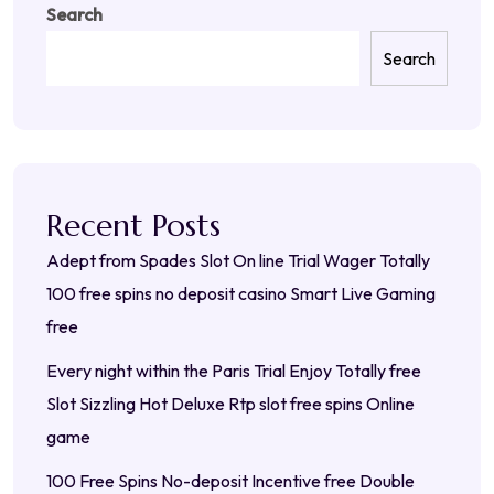
Search
Search
Recent Posts
Adept from Spades Slot On line Trial Wager Totally
100 free spins no deposit casino Smart Live Gaming
free
Every night within the Paris Trial Enjoy Totally free
Slot Sizzling Hot Deluxe Rtp slot free spins Online
game
100 Free Spins No-deposit Incentive free Double