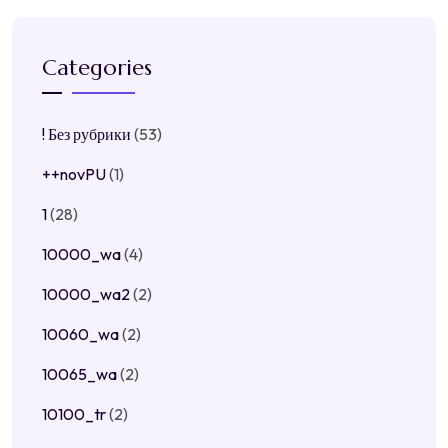
Categories
! Без рубрики
(53)
++novPU
(1)
1
(28)
10000_wa
(4)
10000_wa2
(2)
10060_wa
(2)
10065_wa
(2)
10100_tr
(2)