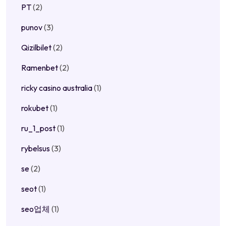
PT
(2)
punov
(3)
Qizilbilet
(2)
Ramenbet
(2)
ricky casino australia
(1)
rokubet
(1)
ru_1_post
(1)
rybelsus
(3)
se
(2)
seot
(1)
seo업체
(1)