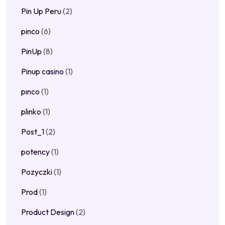
Pin Up Peru
(2)
pinco
(6)
PinUp
(8)
Pinup casino
(1)
pınco
(1)
plinko
(1)
Post_1
(2)
potency
(1)
Pozyczki
(1)
Prod
(1)
Product Design
(2)