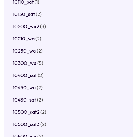
10110_sat
(1)
10150_sat
(2)
10200_wa2
(3)
10210_wa
(2)
10250_wa
(2)
10300_wa
(5)
10400_sat
(2)
10450_wa
(2)
10480_sat
(2)
10500_sat2
(2)
10500_sat3
(2)
10500_wa
(2)