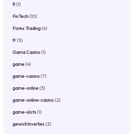
fi
(1)
FinTech
(10)
Forex Trading
(6)
fr
(5)
Gama Casino
(1)
game
(4)
game-casino
(7)
game-online
(3)
game-online-casino
(2)
game-slots
(1)
gewichtsverlies
(2)