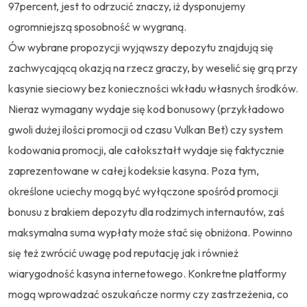
97percent, jest to odrzucić znaczy, iż dysponujemy
ogromniejszą sposobność w wygraną.
Ów wybrane propozycji wyjąwszy depozytu znajdują się
zachwycającą okazją na rzecz graczy, by weselić się grą przy
kasynie sieciowy bez konieczności wkładu własnych środków.
Nieraz wymagany wydaje się kod bonusowy (przykładowo
gwoli dużej ilości promocji od czasu Vulkan Bet) czy system
kodowania promocji, ale całokształt wydaje się faktycznie
zaprezentowane w całej kodeksie kasyna. Poza tym,
określone uciechy mogą być wyłączone spośród promocji
bonusu z brakiem depozytu dla rodzimych internautów, zaś
maksymalna suma wypłaty może stać się obniżona. Powinno
się też zwrócić uwagę pod reputację jak i również
wiarygodność kasyna internetowego. Konkretne platformy
mogą wprowadzać oszukańcze normy czy zastrzeżenia, co