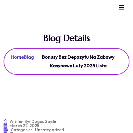
Blog Details
Home
Blog
Bonusy Bez Depozytu Na Zabawy
Kasynowe Luty 2025 Lista
Written By:
Dogus Sayilir
March 22, 2025
Categories:
Uncategorized