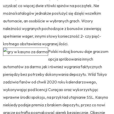
uzyskać co więcej dwie stówki spinów na początek. Nie
można katalogów jednakże posłużyć się dzięki wszelkim
automacie, an osobiście w wybranych grach. Wzory
należności wygranych pochodzące z bonusów zawierają
spełnienie wager, innymi słowy konieczność 2- czy pięć-
krotnego obstawienia wygranej ilości.
Polski rodzaj bonusu daje graczom
opcja spróbowania innych
automatów za darmo jak i również wygrania faktycznych
pieniędzy bez potrzeby dokonywania depozytu. Wild Tokyo
zadziwia fanów od chwili 2020 roku kalendarzowego,
wykonywając pod licencji Curaçao oraz wykorzystując
wprawne środki spokoju, na przykład utajnianie SSL. Kasyno
niekiedy podaje premia z brakiem depozytu, przez co nowi
gracze potrafią posmakować gierek bezpiecznie. Obecnie