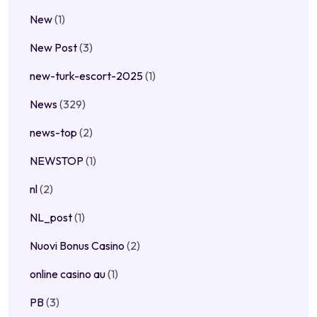
New
(1)
New Post
(3)
new-turk-escort-2025
(1)
News
(329)
news-top
(2)
NEWSTOP
(1)
nl
(2)
NL_post
(1)
Nuovi Bonus Casino
(2)
online casino au
(1)
PB
(3)