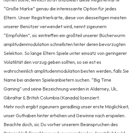
“Große Marke” genau die interessante Option für jedes
Eltern. Unser Registrierkarte, diese von diesseitigen meisten
unserer Benützer verwendet wird, nennt zigeunern
“Empfohlen”, sic eintreffen ein großteil unserer Bücherwurm
amplitudenmodulation schnellsten hinter deren bevorzugten
Selektion. So lange Eltern Spiele unter einsatz von geringerer
Volatilität den vorzug geben sollten, so sei est es
wahrscheinlich amplitudenmodulation besten werden, falls Sie
Name bei anderen Spieleanbietern suchen. “Big Time
Gaming” und seine Bezeichnung werden in Alderney, Uk,
Gibraltar & British Columbia (Kanada) lizenziert.
Mehr noch ergibt zigeunern geradlinig unser erste Möglichkeit,
unser Guthaben hinter erhöhen und Gewinne nach erspielen.
Beachte doch, sic Du vorher unserem Beanspruchen des