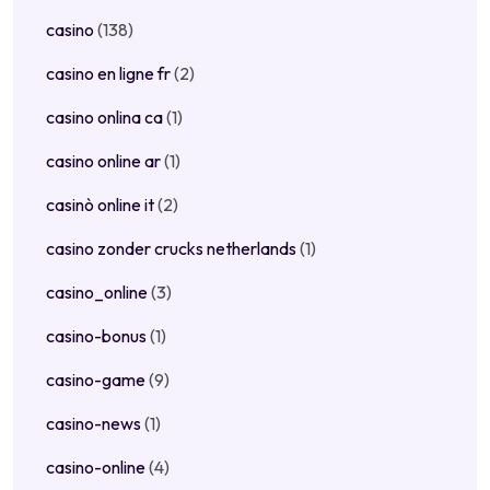
casino
(138)
casino en ligne fr
(2)
casino onlina ca
(1)
casino online ar
(1)
casinò online it
(2)
casino zonder crucks netherlands
(1)
casino_online
(3)
casino-bonus
(1)
casino-game
(9)
casino-news
(1)
casino-online
(4)