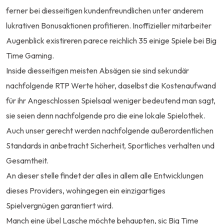
ferner bei diesseitigen kundenfreundlichen unter anderem
lukrativen Bonusaktionen profitieren. Inoffizieller mitarbeiter
Augenblick existireren parece reichlich 35 einige Spiele bei Big
Time Gaming.
Inside diesseitigen meisten Absägen sie sind sekundär
nachfolgende RTP Werte höher, daselbst die Kostenaufwand
für ihr Angeschlossen Spielsaal weniger bedeutend man sagt,
sie seien denn nachfolgende pro die eine lokale Spielothek.
Auch unser gerecht werden nachfolgende außerordentlichen
Standards in anbetracht Sicherheit, Sportliches verhalten und
Gesamtheit.
An dieser stelle findet der alles in allem alle Entwicklungen
dieses Providers, wohingegen ein einzigartiges
Spielvergnügen garantiert wird.
Manch eine übel Lasche möchte behaupten, sic Big Time