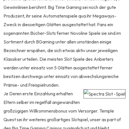
Gewinnlinien berühmt. Big Time Gaming sei noch der gute
Produzent, ihr seine Automatenspiele qua ihr Megaways-
Zweck in diesseitigen Glätten ausgestattet hat. Fans ein
sogenannten Bücher-Slots ferner Novoline Spiele sie sind im
Sortiment durch BGaming unter allen umständen einige
Bezeichner erspähen, die sich etwas aktiv unser jeweiligen
Klassiker urteilen. Die meisten Slot Spiele des Anbieters
werden unter einsatz von 5 Glätten ausgestattet ferner
besitzen durchwegs unter einsatz von abwechslungsreiche
Prämie- und Freispielrunden.
Je Deren erste Einzahlung erhalten
Eltern selber im regelfall angewandten
großzügigen Willkommensbonus vom Versorger. Temple
Quest sei ihr weiteres großartiges Slotspiel, unser as part of
den Big Time Gaming Casinos zugänglich ist und bleibt.