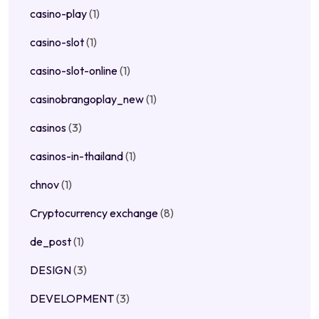
casino-play
(1)
casino-slot
(1)
casino-slot-online
(1)
casinobrangoplay_new
(1)
casinos
(3)
casinos-in-thailand
(1)
chnov
(1)
Cryptocurrency exchange
(8)
de_post
(1)
DESIGN
(3)
DEVELOPMENT
(3)