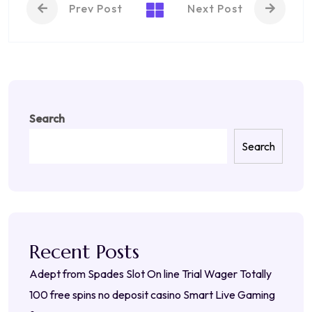
Prev Post
Next Post
Search
Search
Recent Posts
Adept from Spades Slot On line Trial Wager Totally
100 free spins no deposit casino Smart Live Gaming