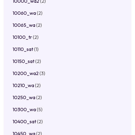
10000_wa2
(2)
10060_wa
(2)
10065_wa
(2)
10100_tr
(2)
10110_sat
(1)
10150_sat
(2)
10200_wa2
(3)
10210_wa
(2)
10250_wa
(2)
10300_wa
(5)
10400_sat
(2)
10450_wa
(2)