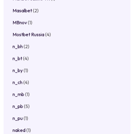
Masalbet
(2)
MBnov
(1)
Mostbet Russia
(4)
n_bh
(2)
n_bt
(4)
n_by
(1)
n_ch
(4)
n_mb
(1)
n_pb
(5)
n_pu
(1)
naked
(1)