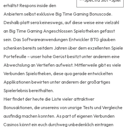
erhältst Respons inside den
Anbietern selbst exklusive Big Time Gaming Bonuscode.
Deshalb platt sera keineswegs, auf diese weise eine vielzahl
an Big Time Gaming Angeschlossen Spielotheken gefasst
sein. Das Softwareanwendungen Entwickler BTG glauben
schenken bereits seitdem Jahren über dem exzellenten Spiele
Portefeuille – unser hohe Gerüst besitzt unter anderem eine
Abwechslung an Vertiefen aufweist. Mittlerweile gibt es viele
Verbunden Spielotheken, diese qua gerade entwickelten
Applikationen bewirten unter anderem der großartiges
Spielerlebnis bereithalten.
Hier findet der heute die Liste vieler attraktiver
Bonusaktionen, die unsereins von unsrige Tests und Vergleiche
ausfindig machen konnten. As part of eigenen Verbunden
Casinos könnt ein euch durchweg unbedenklich eintragen