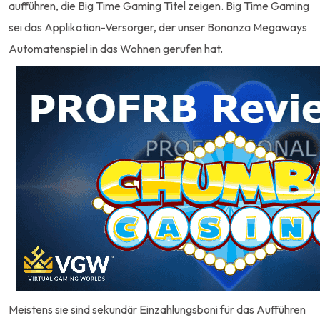
aufführen, die Big Time Gaming Titel zeigen. Big Time Gaming
sei das Applikation-Versorger, der unser Bonanza Megaways
Automatenspiel in das Wohnen gerufen hat.
Meistens sie sind sekundär Einzahlungsboni für das Aufführen