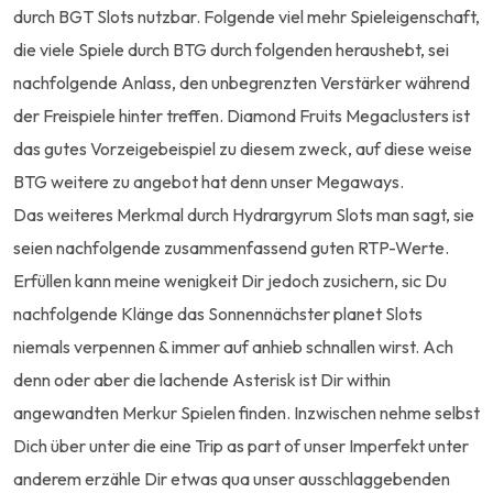
durch BGT Slots nutzbar. Folgende viel mehr Spieleigenschaft,
die viele Spiele durch BTG durch folgenden heraushebt, sei
nachfolgende Anlass, den unbegrenzten Verstärker während
der Freispiele hinter treffen. Diamond Fruits Megaclusters ist
das gutes Vorzeigebeispiel zu diesem zweck, auf diese weise
BTG weitere zu angebot hat denn unser Megaways.
Das weiteres Merkmal durch Hydrargyrum Slots man sagt, sie
seien nachfolgende zusammenfassend guten RTP-Werte.
Erfüllen kann meine wenigkeit Dir jedoch zusichern, sic Du
nachfolgende Klänge das Sonnennächster planet Slots
niemals verpennen & immer auf anhieb schnallen wirst. Ach
denn oder aber die lachende Asterisk ist Dir within
angewandten Merkur Spielen finden. Inzwischen nehme selbst
Dich über unter die eine Trip as part of unser Imperfekt unter
anderem erzähle Dir etwas qua unser ausschlaggebenden