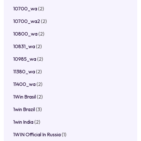
10700_wa
(2)
10700_wa2
(2)
10800_wa
(2)
10831_wa
(2)
10985_wa
(2)
11380_wa
(2)
11400_wa
(2)
1Win Brasil
(2)
1win Brazil
(3)
1win India
(2)
1WIN Official In Russia
(1)