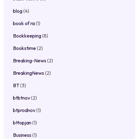
blog
(4)
book of ra
(1)
Bookkeeping
(8)
Bookstime
(2)
Breaking-News
(2)
BreakingNews
(2)
BT
(3)
btbtnov
(2)
btprodnov
(1)
bttopjan
(1)
Business
(1)