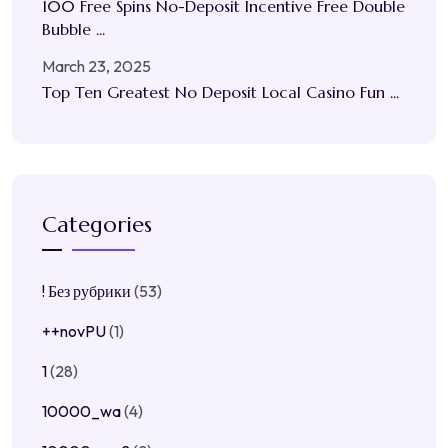
100 Free Spins No-Deposit Incentive Free Double
Bubble ...
March 23, 2025
Top Ten Greatest No Deposit Local Casino Fun ...
Categories
! Без рубрики
(53)
++novPU
(1)
1
(28)
10000_wa
(4)