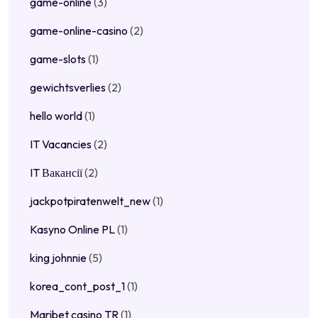
game-online
(3)
game-online-casino
(2)
game-slots
(1)
gewichtsverlies
(2)
hello world
(1)
IT Vacancies
(2)
IT Вакансії
(2)
jackpotpiratenwelt_new
(1)
Kasyno Online PL
(1)
king johnnie
(5)
korea_cont_post_1
(1)
Maribet casino TR
(1)