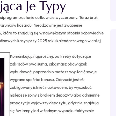
ąca Je Typy
nadprogram zostanie całkowicie wyczerpany. Teraz brak
arunków hazardu. Nieodzowne jest zwabienie
 które to znajdują się w największym stopniu odpowiednie
ratisowych kasyn przy 2025 roku kalendarzowego w całej
Komunikując najprościej, potrzeby dotyczące
zakładów owo suma, jaką masz obowiązek
wybudować, poprzednio możesz wypłacić swoje
wygrane spośród bonusu. Odrzucić jesteś
zobligowany istnieć naukowcem, by wyszukać
najlepsze spiny z brakiem depozytu albo odmienne
propozycje wyjąwszy depozytu, gdyż nie znajdują
się ów lampy led w żadnym wypadku faktycznie