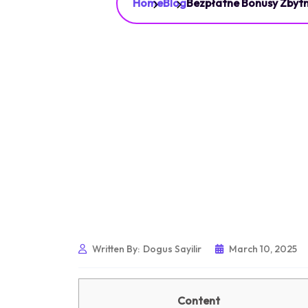
Home
Blog
Bezpłatne Bonusy Zbytn
Written By:
Dogus Sayilir
March 10, 2025
Content