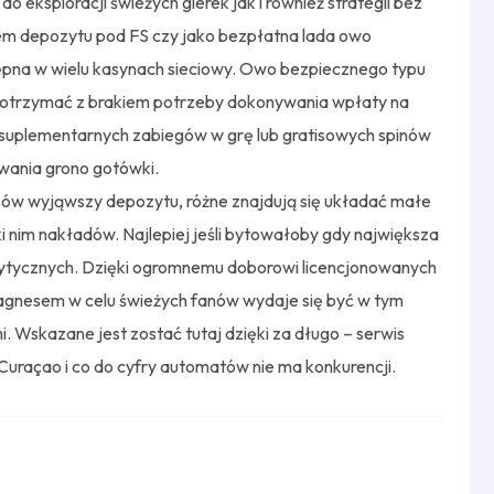
 eksploracji świeżych gierek jak i również strategii bez
iem depozytu pod FS czy jako bezpłatna lada owo
ępna w wielu kasynach sieciowy. Owo bezpiecznego typu
ć otrzymać z brakiem potrzeby dokonywania wpłaty na
suplementarnych zabiegów w grę lub gratisowych spinów
wania grono gotówki.
ów wyjąwszy depozytu, różne znajdują się układać małe
nim nakładów. Najlepiej jeśli bytowałoby gdy największa
 wytycznych. Dzięki ogromnemu doborowi licencjonowanych
Magnesem w celu świeżych fanów wydaje się być w tym
. Wskazane jest zostać tutaj dzięki za długo – serwis
Curaçao i co do cyfry automatów nie ma konkurencji.