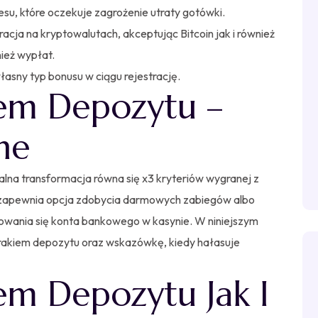
su, które oczekuje zagrożenie utraty gotówki.
acja na kryptowalutach, akceptując Bitcoin jak i również
nież wypłat.
łasny typ bonusu w ciągu rejestrację.
iem Depozytu –
ne
lna transformacja równa się x3 kryteriów wygranej z
 zapewnia opcja zdobycia darmowych zabiegów albo
trowania się konta bankowego w kasynie. W niniejszym
brakiem depozytu oraz wskazówkę, kiedy hałasuje
em Depozytu Jak I