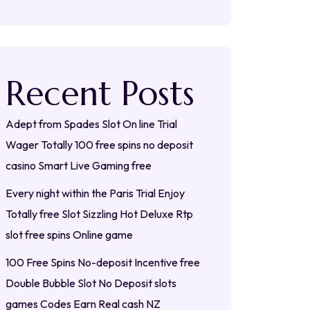
Recent Posts
Adept from Spades Slot On line Trial
Wager Totally 100 free spins no deposit
casino Smart Live Gaming free
Every night within the Paris Trial Enjoy
Totally free Slot Sizzling Hot Deluxe Rtp
slot free spins Online game
100 Free Spins No-deposit Incentive free
Double Bubble Slot No Deposit slots
games Codes Earn Real cash NZ