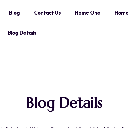
Blog
Contact Us
Home One
Home
Blog Details
Blog Details