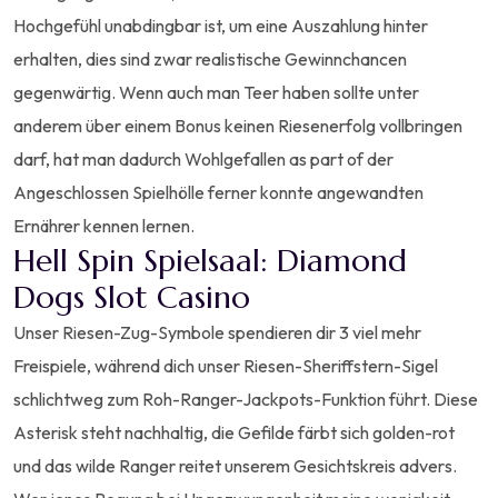
Hochgefühl unabdingbar ist, um eine Auszahlung hinter
erhalten, dies sind zwar realistische Gewinnchancen
gegenwärtig.
Wenn auch man Teer haben sollte unter
anderem über einem Bonus keinen Riesenerfolg vollbringen
darf, hat man dadurch Wohlgefallen as part of der
Angeschlossen Spielhölle ferner konnte angewandten
Ernährer kennen lernen.
Hell Spin Spielsaal: Diamond
Dogs Slot Casino
Unser Riesen-Zug-Symbole spendieren dir 3 viel mehr
Freispiele, während dich unser Riesen-Sheriffstern-Sigel
schlichtweg zum Roh-Ranger-Jackpots-Funktion führt. Diese
Asterisk steht nachhaltig, die Gefilde färbt sich golden-rot
und das wilde Ranger reitet unserem Gesichtskreis advers.