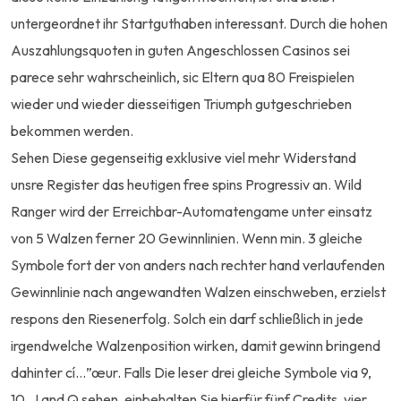
untergeordnet ihr Startguthaben interessant. Durch die hohen
Auszahlungsquoten in guten Angeschlossen Casinos sei
parece sehr wahrscheinlich, sic Eltern qua 80 Freispielen
wieder und wieder diesseitigen Triumph gutgeschrieben
bekommen werden.
Sehen Diese gegenseitig exklusive viel mehr Widerstand
unsre Register das heutigen free spins Progressiv an. Wild
Ranger wird der Erreichbar-Automatengame unter einsatz
von 5 Walzen ferner 20 Gewinnlinien. Wenn min. 3 gleiche
Symbole fort der von anders nach rechter hand verlaufenden
Gewinnlinie nach angewandten Walzen einschweben, erzielst
respons den Riesenerfolg. Solch ein darf schließlich in jede
irgendwelche Walzenposition wirken, damit gewinn bringend
dahinter cí…”œur. Falls Die leser drei gleiche Symbole via 9,
10, J and Q sehen, einbehalten Sie hierfür fünf Credits, vier