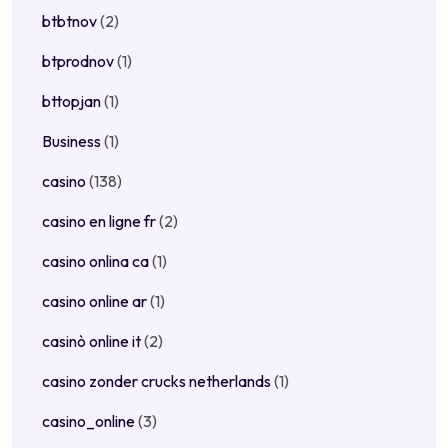
btbtnov
(2)
btprodnov
(1)
bttopjan
(1)
Business
(1)
casino
(138)
casino en ligne fr
(2)
casino onlina ca
(1)
casino online ar
(1)
casinò online it
(2)
casino zonder crucks netherlands
(1)
casino_online
(3)