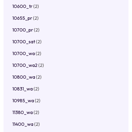
10600_tr
(2)
10655_pr
(2)
10700_pr
(2)
10700_sat
(2)
10700_wa
(2)
10700_wa2
(2)
10800_wa
(2)
10831_wa
(2)
10985_wa
(2)
11380_wa
(2)
11400_wa
(2)