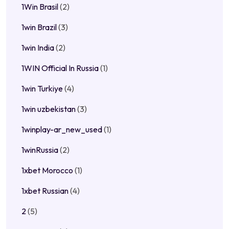
1Win Brasil
(2)
1win Brazil
(3)
1win India
(2)
1WIN Official In Russia
(1)
1win Turkiye
(4)
1win uzbekistan
(3)
1winplay-ar_new_used
(1)
1winRussia
(2)
1xbet Morocco
(1)
1xbet Russian
(4)
2
(5)