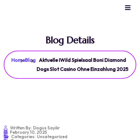
Blog Details
Home
Blog
Aktuelle IWild Spielsaal Boni Diamond
Dogs Slot Casino Ohne Einzahlung 2025
Written By:
Dogus Sayilir
February 10, 2025
Categories:
Uncategorized