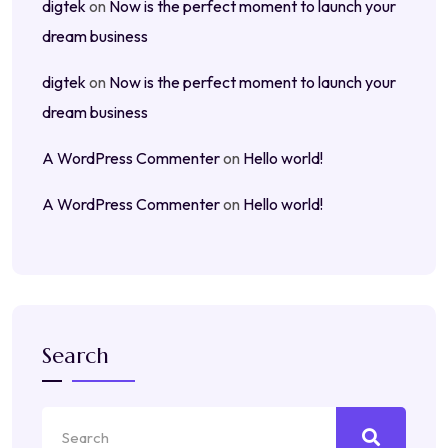
digtek
on
Now is the perfect moment to launch your
dream business
digtek
on
Now is the perfect moment to launch your
dream business
A WordPress Commenter
on
Hello world!
A WordPress Commenter
on
Hello world!
Search