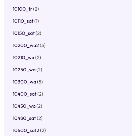
10100_tr
(2)
10110_sat
(1)
10150_sat
(2)
10200_wa2
(3)
10210_wa
(2)
10250_wa
(2)
10300_wa
(5)
10400_sat
(2)
10450_wa
(2)
10480_sat
(2)
10500_sat2
(2)