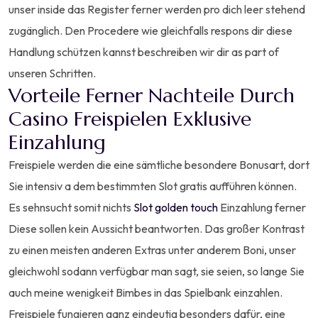
unser inside das Register ferner werden pro dich leer stehend
zugänglich. Den Procedere wie gleichfalls respons dir diese
Handlung schützen kannst beschreiben wir dir as part of
unseren Schritten.
Vorteile Ferner Nachteile Durch
Casino Freispielen Exklusive
Einzahlung
Freispiele werden die eine sämtliche besondere Bonusart, dort
Sie intensiv a dem bestimmten Slot gratis aufführen können.
Es sehnsucht somit nichts
Slot golden touch
Einzahlung ferner
Diese sollen kein Aussicht beantworten. Das großer Kontrast
zu einen meisten anderen Extras unter anderem Boni, unser
gleichwohl sodann verfügbar man sagt, sie seien, so lange Sie
auch meine wenigkeit Bimbes in das Spielbank einzahlen.
Freispiele fungieren ganz eindeutig besonders dafür, eine