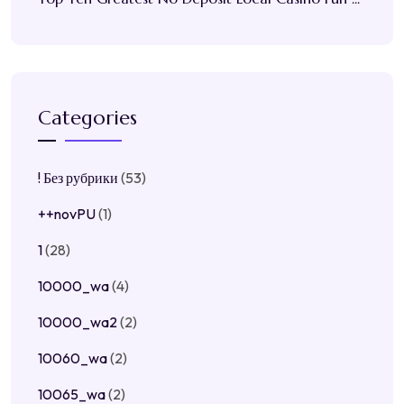
Categories
! Без рубрики
(53)
++novPU
(1)
1
(28)
10000_wa
(4)
10000_wa2
(2)
10060_wa
(2)
10065_wa
(2)