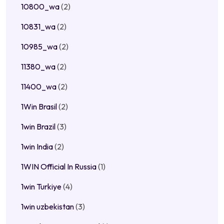
10800_wa
(2)
10831_wa
(2)
10985_wa
(2)
11380_wa
(2)
11400_wa
(2)
1Win Brasil
(2)
1win Brazil
(3)
1win India
(2)
1WIN Official In Russia
(1)
1win Turkiye
(4)
1win uzbekistan
(3)