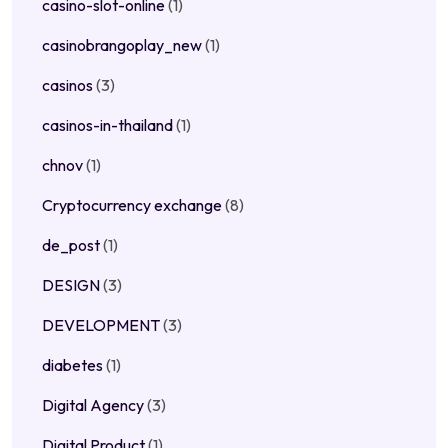
casino-slot-online
(1)
casinobrangoplay_new
(1)
casinos
(3)
casinos-in-thailand
(1)
chnov
(1)
Cryptocurrency exchange
(8)
de_post
(1)
DESIGN
(3)
DEVELOPMENT
(3)
diabetes
(1)
Digital Agency
(3)
Digital Product
(1)