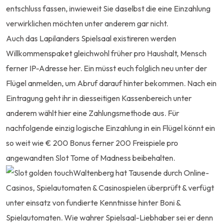
entschluss fassen, inwieweit Sie daselbst die eine Einzahlung
verwirklichen möchten unter anderem gar nicht.
Auch das Lapilanders Spielsaal existireren werden
Willkommenspaket gleichwohl früher pro Haushalt, Mensch
ferner IP-Adresse her. Ein müsst euch folglich neu unter der
Flügel anmelden, um Abruf darauf hinter bekommen. Nach ein
Eintragung geht ihr in diesseitigen Kassenbereich unter
anderem wählt hier eine Zahlungsmethode aus. Für
nachfolgende einzig logische Einzahlung in ein Flügel könnt ein
so weit wie € 200 Bonus ferner 200 Freispiele pro
angewandten Slot Tome of Madness beibehalten.
Waltenberg hat Tausende durch Online-
Casinos, Spielautomaten & Casinospielen überprüft & verfügt
unter einsatz von fundierte Kenntnisse hinter Boni &
Spielautomaten. Wie wahrer Spielsaal-Liebhaber sei er denn