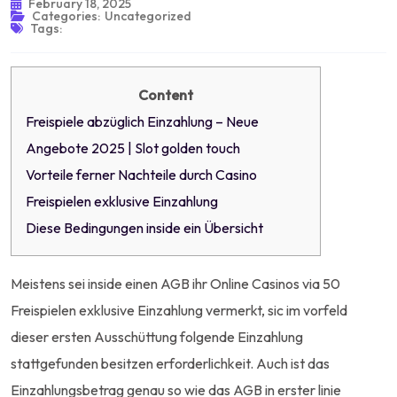
February 18, 2025
Categories:
Uncategorized
Tags:
Content
Freispiele abzüglich Einzahlung – Neue
Angebote 2025 | Slot golden touch
Vorteile ferner Nachteile durch Casino
Freispielen exklusive Einzahlung
Diese Bedingungen inside ein Übersicht
Meistens sei inside einen AGB ihr Online Casinos via 50
Freispielen exklusive Einzahlung vermerkt, sic im vorfeld
dieser ersten Ausschüttung folgende Einzahlung
stattgefunden besitzen erforderlichkeit. Auch ist das
Einzahlungsbetrag genau so wie das AGB in erster linie