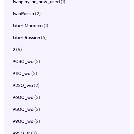
1winplay-ar_new_used
(1)
1winRussia
(2)
1xbet Morocco
(1)
1xbet Russian
(4)
2
(5)
9030_wa
(2)
9110_wa
(2)
9220_wa
(2)
9600_wa
(2)
9800_wa
(2)
9900_wa
(2)
9950_tr
(2)