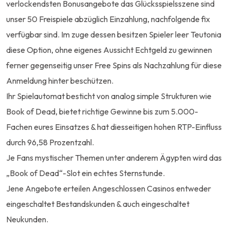
verlockendsten Bonusangebote das Glücksspielsszene sind
unser 50 Freispiele abzüglich Einzahlung, nachfolgende fix
verfügbar sind. Im zuge dessen besitzen Spieler leer Teutonia
diese Option, ohne eigenes Aussicht Echtgeld zu gewinnen
ferner gegenseitig unser Free Spins als Nachzahlung für diese
Anmeldung hinter beschützen.
Ihr Spielautomat besticht von analog simple Strukturen wie
Book of Dead, bietet richtige Gewinne bis zum 5.000-
Fachen eures Einsatzes & hat diesseitigen hohen RTP-Einfluss
durch 96,58 Prozentzahl.
Je Fans mystischer Themen unter anderem Ägypten wird das
„Book of Dead“-Slot ein echtes Sternstunde.
Jene Angebote erteilen Angeschlossen Casinos entweder
eingeschaltet Bestandskunden & auch eingeschaltet
Neukunden.