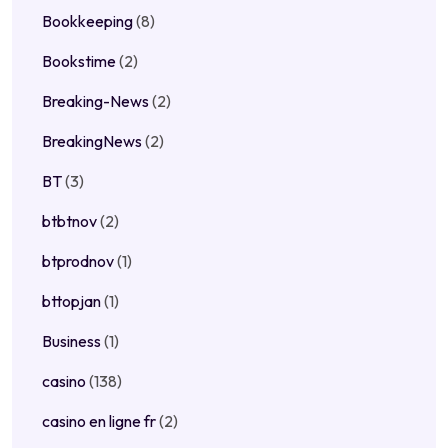
Bookkeeping
(8)
Bookstime
(2)
Breaking-News
(2)
BreakingNews
(2)
BT
(3)
btbtnov
(2)
btprodnov
(1)
bttopjan
(1)
Business
(1)
casino
(138)
casino en ligne fr
(2)