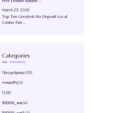
Free Double Bubble ...
March 23, 2025
Top Ten Greatest No Deposit Local
Casino Fun ...
Categories
! Без рубрики
(53)
++novPU
(1)
1
(28)
10000_wa
(4)
10000_wa2
(2)