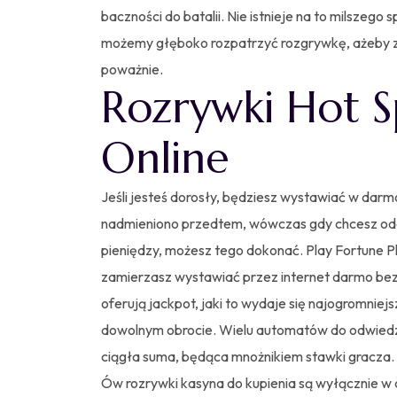
baczności do batalii. Nie istnieje na to milszego
możemy głęboko rozpatrzyć rozgrywkę, ażeby zer
poważnie.
Rozrywki Hot S
Online
Jeśli jesteś dorosły, będziesz wystawiać w dar
nadmieniono przedtem, wówczas gdy chcesz odg
pieniędzy, możesz tego dokonać. Play Fortune 
zamierzasz wystawiać przez internet darmo be
oferują jackpot, jaki to wydaje się najogromniej
dowolnym obrocie. Wielu automatów do odwiedze
ciągła suma, będąca mnożnikiem stawki gracza.
Ów rozrywki kasyna do kupienia są wyłącznie w 