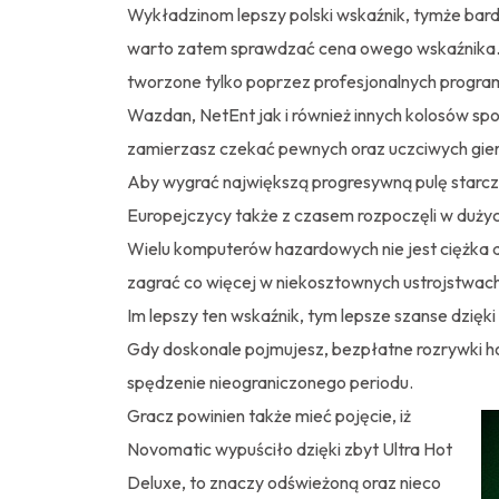
Wykładzinom lepszy polski wskaźnik, tymże bar
warto zatem sprawdzać cena owego wskaźnika. Ś
tworzone tylko poprzez profesjonalnych program
Wazdan, NetEnt jak i również innych kolosów sp
zamierzasz czekać pewnych oraz uczciwych gie
Aby wygrać największą progresywną pulę starczy
Europejczycy także z czasem rozpoczęli w duży
Wielu komputerów hazardowych nie jest ciężka d
zagrać co więcej w niekosztownych ustrojstwach
Im lepszy ten wskaźnik, tym lepsze szanse dzięk
Gdy doskonale pojmujesz, bezpłatne rozrywki ho
spędzenie nieograniczonego periodu.
Gracz powinien także mieć pojęcie, iż
Novomatic wypuściło dzięki zbyt Ultra Hot
Deluxe, to znaczy odświeżoną oraz nieco