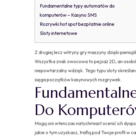
Fundamentalne typy automatów do
komputerów – Kasyno SMS
Rozrywki hot spot bezpłatnie online
Sloty internetowe
Z drugiej lecz witryny gry maszyny dzięki pieniążk
Wszystka znak owocowa to pejzaż 2D, an osobiśc
niepowtarzalny wdzięk.
Tego typu sloty określ
sięga początków kasynowych rozgrywek.
Fundamentaln
Do Komputeró
Mogą oni wtenczas natychmiast ocenić ich dysp
jakie o tym uzyskasz, trafią pod Twoje profil w c