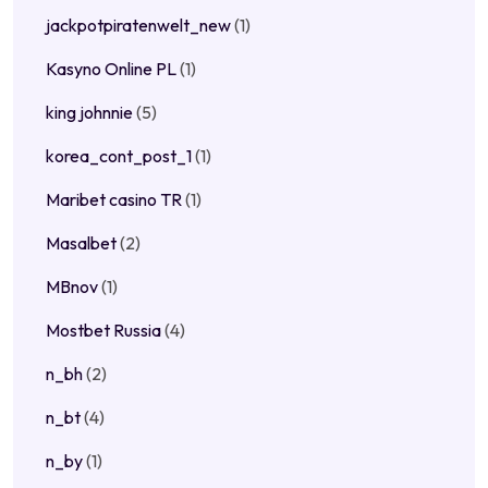
jackpotpiratenwelt_new
(1)
Kasyno Online PL
(1)
king johnnie
(5)
korea_cont_post_1
(1)
Maribet casino TR
(1)
Masalbet
(2)
MBnov
(1)
Mostbet Russia
(4)
n_bh
(2)
n_bt
(4)
n_by
(1)