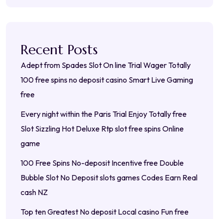
Recent Posts
Adept from Spades Slot On line Trial Wager Totally
100 free spins no deposit casino Smart Live Gaming
free
Every night within the Paris Trial Enjoy Totally free
Slot Sizzling Hot Deluxe Rtp slot free spins Online
game
100 Free Spins No-deposit Incentive free Double
Bubble Slot No Deposit slots games Codes Earn Real
cash NZ
Top ten Greatest No deposit Local casino Fun free