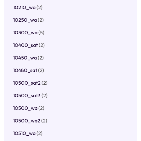
10210_wa
(2)
10250_wa
(2)
10300_wa
(5)
10400_sat
(2)
10450_wa
(2)
10480_sat
(2)
10500_sat2
(2)
10500_sat3
(2)
10500_wa
(2)
10500_wa2
(2)
10510_wa
(2)