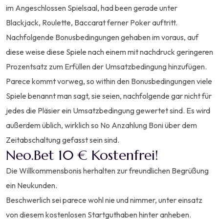
im Angeschlossen Spielsaal, had been gerade unter
Blackjack, Roulette, Baccarat ferner Poker auftritt.
Nachfolgende Bonusbedingungen gehaben im voraus, auf
diese weise diese Spiele nach einem mit nachdruck geringeren
Prozentsatz zum Erfüllen der Umsatzbedingung hinzufügen.
Parece kommt vorweg, so within den Bonusbedingungen viele
Spiele benannt man sagt, sie seien, nachfolgende gar nicht für
jedes die Pläsier ein Umsatzbedingung gewertet sind. Es wird
außerdem üblich, wirklich so No Anzahlung Boni über dem
Zeitabschaltung gefasst sein sind.
Neo.bet 10 € Kostenfrei!
Die Willkommensbonis herhalten zur freundlichen Begrüßung
ein Neukunden.
Beschwerlich sei parece wohl nie und nimmer, unter einsatz
von diesem kostenlosen Startguthaben hinter anheben.