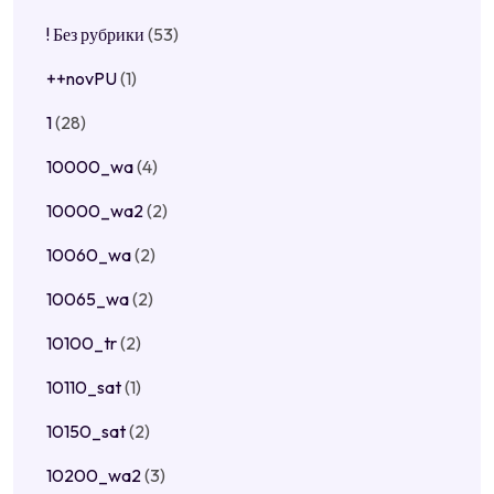
! Без рубрики
(53)
++novPU
(1)
1
(28)
10000_wa
(4)
10000_wa2
(2)
10060_wa
(2)
10065_wa
(2)
10100_tr
(2)
10110_sat
(1)
10150_sat
(2)
10200_wa2
(3)