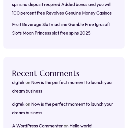
spins no deposit required Added bonus and you will
100 percent free Revolves Genuine Money Casinos
Fruit Beverage Slot machine Gamble Free Igrosoft
Slots Moon Princess slot free spins 2025
Recent Comments
digtek
on
Now is the perfect moment to launch your
dream business
digtek
on
Now is the perfect moment to launch your
dream business
A WordPress Commenter
on
Hello world!