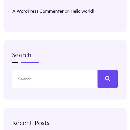
A WordPress Commenter
on
Hello world!
Search
Recent Posts