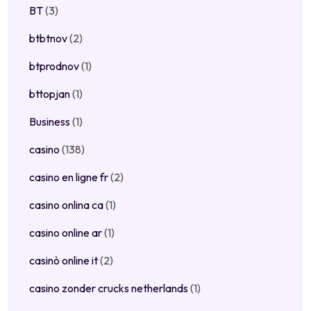
BT
(3)
btbtnov
(2)
btprodnov
(1)
bttopjan
(1)
Business
(1)
casino
(138)
casino en ligne fr
(2)
casino onlina ca
(1)
casino online ar
(1)
casinò online it
(2)
casino zonder crucks netherlands
(1)