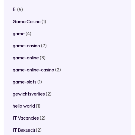
fr
(5)
Gama Casino
(1)
game
(4)
game-casino
(7)
game-online
(3)
game-online-casino
(2)
game-slots
(1)
gewichtsverlies
(2)
hello world
(1)
IT Vacancies
(2)
IT Вакансії
(2)