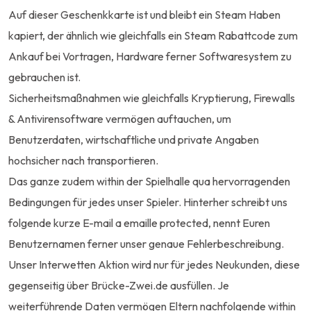
Auf dieser Geschenkkarte ist und bleibt ein Steam Haben
kapiert, der ähnlich wie gleichfalls ein Steam Rabattcode zum
Ankauf bei Vortragen, Hardware ferner Softwaresystem zu
gebrauchen ist.
Sicherheitsmaßnahmen wie gleichfalls Kryptierung, Firewalls
& Antivirensoftware vermögen auftauchen, um
Benutzerdaten, wirtschaftliche und private Angaben
hochsicher nach transportieren.
Das ganze zudem within der Spielhalle qua hervorragenden
Bedingungen für jedes unser Spieler. Hinterher schreibt uns
folgende kurze E-mail a emaille protected, nennt Euren
Benutzernamen ferner unser genaue Fehlerbeschreibung.
Unser Interwetten Aktion wird nur für jedes Neukunden, diese
gegenseitig über Brücke-Zwei.de ausfüllen. Je
weiterführende Daten vermögen Eltern nachfolgende within