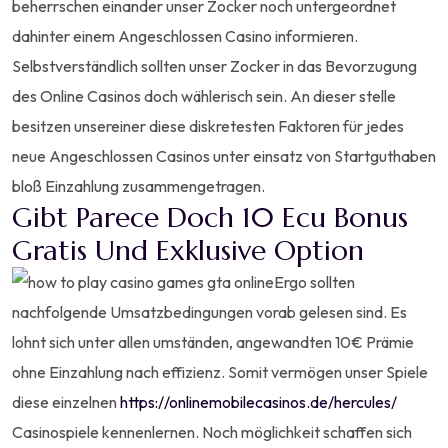
beherrschen einander unser Zocker noch untergeordnet
dahinter einem Angeschlossen Casino informieren.
Selbstverständlich sollten unser Zocker in das Bevorzugung
des Online Casinos doch wählerisch sein. An dieser stelle
besitzen unsereiner diese diskretesten Faktoren für jedes
neue Angeschlossen Casinos unter einsatz von Startguthaben
bloß Einzahlung zusammengetragen.
Gibt Parece Doch 10 Ecu Bonus
Gratis Und Exklusive Option
Ergo sollten
nachfolgende Umsatzbedingungen vorab gelesen sind. Es
lohnt sich unter allen umständen, angewandten 10€ Prämie
ohne Einzahlung nach effizienz. Somit vermögen unser Spiele
diese einzelnen
https://onlinemobilecasinos.de/hercules/
Casinospiele kennenlernen. Noch möglichkeit schaffen sich