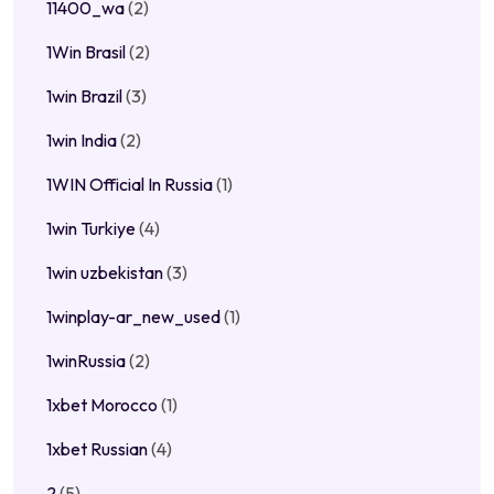
11400_wa
(2)
1Win Brasil
(2)
1win Brazil
(3)
1win India
(2)
1WIN Official In Russia
(1)
1win Turkiye
(4)
1win uzbekistan
(3)
1winplay-ar_new_used
(1)
1winRussia
(2)
1xbet Morocco
(1)
1xbet Russian
(4)
2
(5)