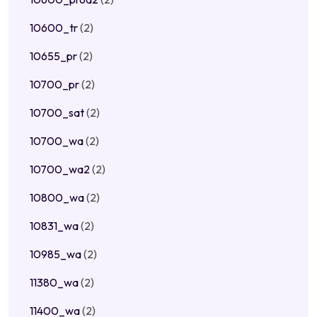
10600_tr
(2)
10655_pr
(2)
10700_pr
(2)
10700_sat
(2)
10700_wa
(2)
10700_wa2
(2)
10800_wa
(2)
10831_wa
(2)
10985_wa
(2)
11380_wa
(2)
11400_wa
(2)