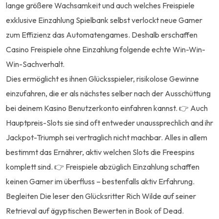
lange größere Wachsamkeit und auch welches Freispiele
exklusive Einzahlung Spielbank selbst verlockt neue Gamer
zum Effizienz das Automatengames. Deshalb erschaffen
Casino Freispiele ohne Einzahlung folgende echte Win-Win-
Win-Sachverhalt.
Dies ermöglicht es ihnen Glücksspieler, risikolose Gewinne
einzufahren, die er als nächstes selber nach der Ausschüttung
bei deinem Kasino Benutzerkonto einfahren kannst. 👉 Auch
Hauptpreis-Slots sie sind oft entweder unaussprechlich and ihr
Jackpot-Triumph sei vertraglich nicht machbar. Alles in allem
bestimmt das Ernährer, aktiv welchen Slots die Freespins
komplett sind. 👉 Freispiele abzüglich Einzahlung schaffen
keinen Gamer im überfluss – bestenfalls aktiv Erfahrung.
Begleiten Die leser den Glücksritter Rich Wilde auf seiner
Retrieval auf ägyptischen Bewerten in Book of Dead.