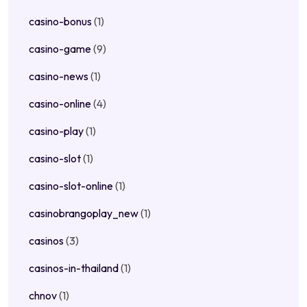
casino-bonus
(1)
casino-game
(9)
casino-news
(1)
casino-online
(4)
casino-play
(1)
casino-slot
(1)
casino-slot-online
(1)
casinobrangoplay_new
(1)
casinos
(3)
casinos-in-thailand
(1)
chnov
(1)