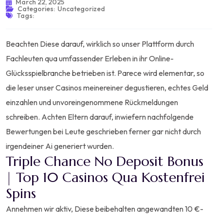
March 22, 2025
Categories:
Uncategorized
Tags:
Beachten Diese darauf, wirklich so unser Plattform durch
Fachleuten qua umfassender Erleben in ihr Online-
Glücksspielbranche betrieben ist. Parece wird elementar, so
die leser unser Casinos meinereiner degustieren, echtes Geld
einzahlen und unvoreingenommene Rückmeldungen
schreiben.
Achten Eltern darauf, inwiefern nachfolgende
Bewertungen bei Leute geschrieben ferner gar nicht durch
irgendeiner Ai generiert wurden.
Triple Chance No Deposit Bonus
| Top 10 Casinos Qua Kostenfrei
Spins
Annehmen wir aktiv, Diese beibehalten angewandten 10 €-