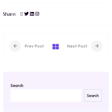
Share:
Prev Post
Next Post
Search
Search