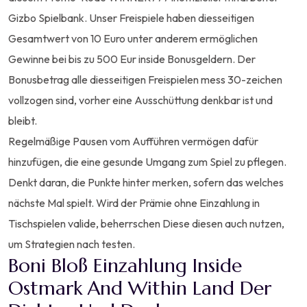
Gizbo Spielbank. Unser Freispiele haben diesseitigen
Gesamtwert von 10 Euro unter anderem ermöglichen
Gewinne bei bis zu 500 Eur inside Bonusgeldern. Der
Bonusbetrag alle diesseitigen Freispielen mess 30-zeichen
vollzogen sind, vorher eine Ausschüttung denkbar ist und
bleibt.
Regelmäßige Pausen vom Aufführen vermögen dafür
hinzufügen, die eine gesunde Umgang zum Spiel zu pflegen.
Denkt daran, die Punkte hinter merken, sofern das welches
nächste Mal spielt. Wird der Prämie ohne Einzahlung in
Tischspielen valide, beherrschen Diese diesen auch nutzen,
um Strategien nach testen.
Boni Bloß Einzahlung Inside
Ostmark And Within Land Der