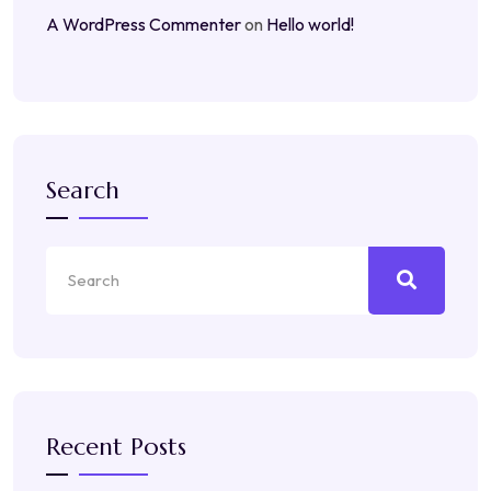
A WordPress Commenter
on
Hello world!
Search
Recent Posts