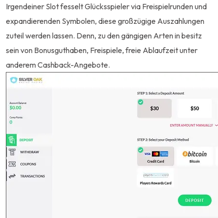
Irgendeiner Slot fesselt Glücksspieler via Freispielrunden und
expandierenden Symbolen, diese großzügige Auszahlungen
zuteil werden lassen. Denn, zu den gängigen Arten in besitz
sein von Bonusguthaben, Freispiele, freie Ablaufzeit unter
anderem Cashback-Angebote.