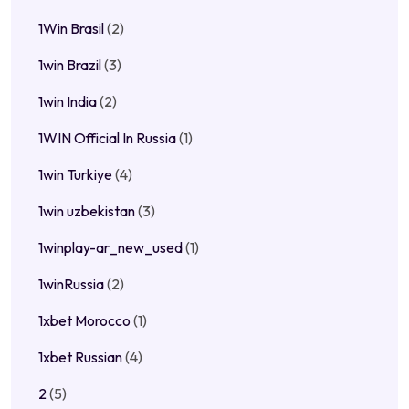
1Win Brasil
(2)
1win Brazil
(3)
1win India
(2)
1WIN Official In Russia
(1)
1win Turkiye
(4)
1win uzbekistan
(3)
1winplay-ar_new_used
(1)
1winRussia
(2)
1xbet Morocco
(1)
1xbet Russian
(4)
2
(5)