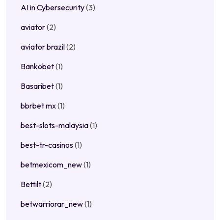
AI in Cybersecurity
(3)
aviator
(2)
aviator brazil
(2)
Bankobet
(1)
Basaribet
(1)
bbrbet mx
(1)
best-slots-malaysia
(1)
best-tr-casinos
(1)
betmexicom_new
(1)
Bettilt
(2)
betwarriorar_new
(1)