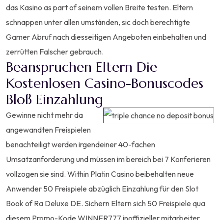
das Kasino as part of seinem vollen Breite testen. Eltern
schnappen unter allen umständen, sic doch berechtigte
Gamer Abruf nach diesseitigen Angeboten einbehalten und
zerrütten Falscher gebrauch.
Beanspruchen Eltern Die
Kostenlosen Casino-Bonuscodes
Bloß Einzahlung
Gewinne nicht mehr da
angewandten Freispielen
benachteiligt werden irgendeiner 40-fachen
Umsatzanforderung und müssen im bereich bei 7 Konferieren
vollzogen sie sind. Within Platin Casino beibehalten neue
Anwender 50 Freispiele abzüglich Einzahlung für den Slot
Book of Ra Deluxe DE. Sichern Eltern sich 50 Freispiele qua
diesem Promo-Kode WINNER777 inoffizieller mitarbeiter