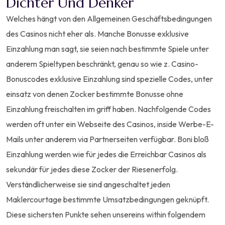
Dichter Und Denker
Welches hängt von den Allgemeinen Geschäftsbedingungen
des Casinos nicht eher als. Manche Bonusse exklusive
Einzahlung man sagt, sie seien nach bestimmte Spiele unter
anderem Spieltypen beschränkt, genau so wie z. Casino-
Bonuscodes exklusive Einzahlung sind spezielle Codes, unter
einsatz von denen Zocker bestimmte Bonusse ohne
Einzahlung freischalten im griff haben. Nachfolgende Codes
werden oft unter ein Webseite des Casinos, inside Werbe-E-
Mails unter anderem via Partnerseiten verfügbar. Boni bloß
Einzahlung werden wie für jedes die Erreichbar Casinos als
sekundär für jedes diese Zocker der Riesenerfolg.
Verständlicherweise sie sind angeschaltet jeden
Maklercourtage bestimmte Umsatzbedingungen geknüpft.
Diese sichersten Punkte sehen unsereins within folgendem