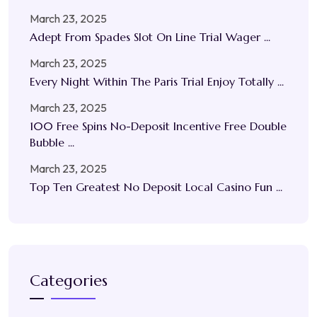
March 23, 2025
Adept From Spades Slot On Line Trial Wager ...
March 23, 2025
Every Night Within The Paris Trial Enjoy Totally ...
March 23, 2025
100 Free Spins No-Deposit Incentive Free Double
Bubble ...
March 23, 2025
Top Ten Greatest No Deposit Local Casino Fun ...
Categories